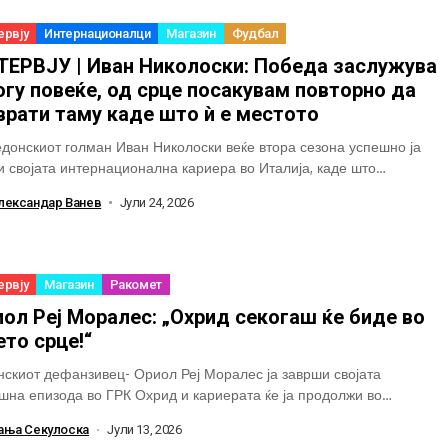
ервју
Интернационалци
Магазин
Фудбал
ТЕРВЈУ | Иван Николоски: Победа заслужува
гу повеќе, од срце посакувам повторно да
врати таму каде што ѝ е местото
донскиот голман Иван Николоски веќе втора сезона успешно ја
и својата интернационална кариера во Италија, каде што
апува за Јоника (Jonica FC) од...
лександар Ванев
Јули 24, 2026
ервју
Магазин
Ракомет
ол Реј Моралес: „Охрид секогаш ќе биде во
то срце!“
скиот дефанзивец- Ориол Реј Моралес ја заврши својата
шна епизода во ГРК Охрид и кариерата ќе ја продолжи во
киот гигант Висла Плок....
ања Секулоска
Јули 13, 2026