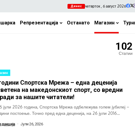
четврток , 6 август 2026
Денес
ошарка
Репрезентација
Останато
Магазин
Турн
102
Статии
азин
години Спортска Мрежа – една деценија
ветена на македонскиот спорт, со вредни
ради за нашите читатели!
6 јули 2026 година, Спортска Мрежа одбележува голем јубилеј –
одини постоење. Точно пред една деценија, на 26 јули 2016
а,...
едакција
Јули 26, 2026