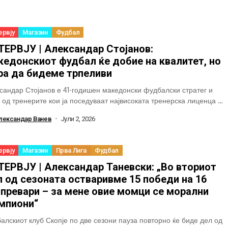
ервју
Магазин
Фудбал
ТЕРВЈУ | Александар Стојанов:
кедонскиот фудбал ќе добие на квалитет, но
ра да бидеме трпеливи
сандар Стојанов е 41-годишен македонски фудбалски стратег и
 од тренерите кои ја поседуваат највисоката тренерска лиценца –
 Про. Во својата кариера...
лександар Ванев
Јули 2, 2026
ервју
Магазин
Прва Лига
Фудбал
ТЕРВЈУ | Александар Таневски: „Во вториот
 од сезоната остваривме 15 победи на 16
превари – за мене овие момци се морални
мпиони“
алскиот клуб Скопје по две сезони пауза повторно ќе биде дел од