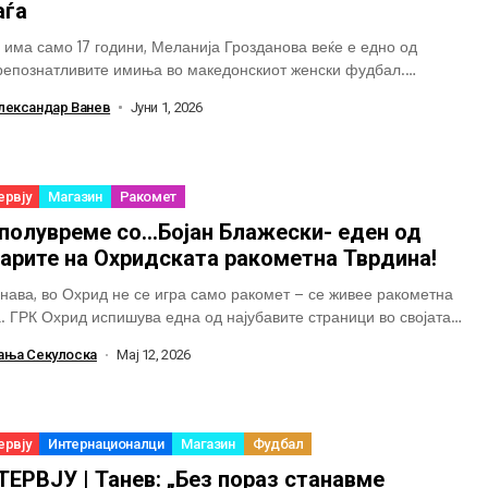
аѓа
 има само 17 години, Меланија Грозданова веќе е едно од
репознатливите имиња во македонскиот женски фудбал.
езентативката на Македонија и фудбалерка на...
лександар Ванев
Јуни 1, 2026
ервју
Магазин
Ракомет
 полувреме со…Бојан Блажески- еден од
варите на Охридската ракометна Тврдина!
нава, во Охрид не се игра само ракомет – се живее ракометна
а. ГРК Охрид испишува една од најубавите страници во својата
ија,...
ања Секулоска
Мај 12, 2026
ервју
Интернационалци
Магазин
Фудбал
ЕРВЈУ | Танев: „Без пораз станавме