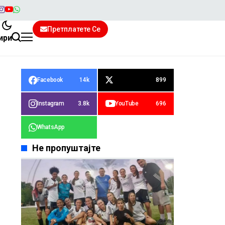
Претплатете Се
ири
Facebook
14k
899
Instagram
3.8k
YouTube
696
WhatsApp
Не пропуштајте