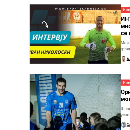
Инт
ИН
мно
се 
Маке
град
наст
А
Инт
Ори
мое
Шпан
успе
полс
С