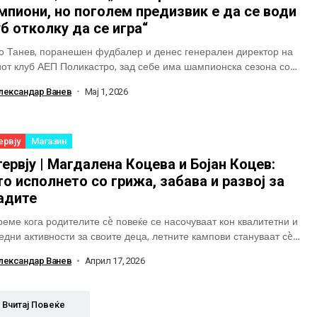
пиони, но поголем предизвик е да се води
б отколку да се игра“
о Танев, поранешен фудбалер и денес генерален директор на
иот клуб АЕП Поликастро, зад себе има шампионска сезона со
от тим. Легенда на...
лександар Ванев
Мај 1, 2026
ервју
Магазин
ервју | Магдалена Коцева и Бојан Коцев:
о исполнето со грижа, забава и развој за
адите
реме кога родителите сè повеќе се насочуваат кон квалитетни и
едни активности за своите деца, летните кампови стануваат сè
ларен избор. Тие...
лександар Ванев
Април 17, 2026
Вчитај Повеќе