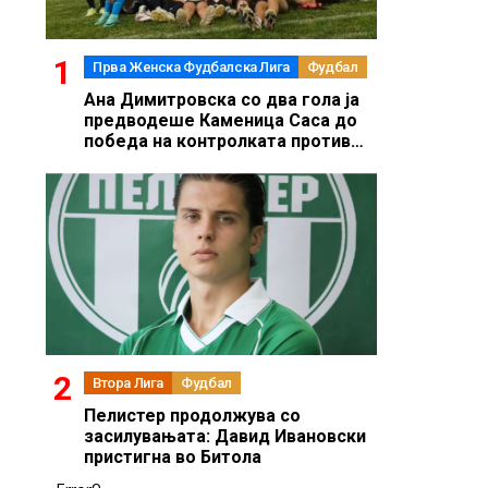
Прва Женска Фудбалска Лига
Фудбал
Ана Димитровска со два гола ја
предводеше Каменица Саса до
победа на контролката против
Речица
Втора Лига
Фудбал
Пелистер продолжува со
засилувањата: Давид Ивановски
пристигна во Битола