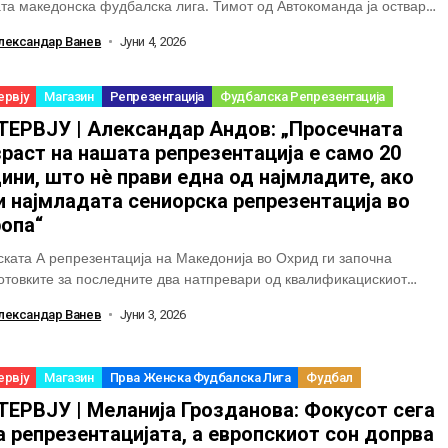
та македонска фудбалска лига. Тимот од Автокоманда ја оствари
та цел...
лександар Ванев
Јуни 4, 2026
ервју
Магазин
Репрезентација
Фудбалска Репрезентација
ТЕРВЈУ | Александар Андов: „Просечната
раст на нашата репрезентација е само 20
ини, што нè прави една од најмладите, ако
и најмладата сениорска репрезентација во
ропа“
ката А репрезентација на Македонија во Охрид ги започна
отовките за последните два натпревари од квалификацискиот
ус за пласман на Светското првенство. Избраничките...
лександар Ванев
Јуни 3, 2026
ервју
Магазин
Прва Женска Фудбалска Лига
Фудбал
ТЕРВЈУ | Меланија Грозданова: Фокусот сега
а репрезентацијата, а европскиот сон допрва