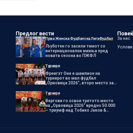
Предлог вести
Повеќ
За нас
Прва Женска Фудбалска Лига
Фудбал
Љуботен го засили тимот со
Услови
интернационални имиња пред
новата сезона во ПЖФЛ
Турнири
Фреигхт Оне е шампион на
турнирот во мал фудбал
„Ораовица 2026“, второ место за
Вила Клепало
Турнири
Вергови го освои третото место
на „Ораовица 2026“ вредно 50.000
– триумф над Тобако Јаков &
Такси Бате ЗЦ