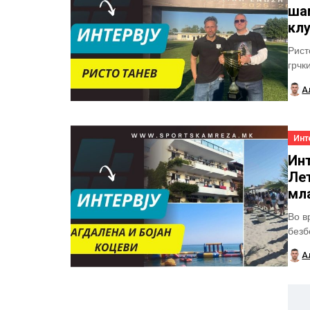
шам
клу
Рист
грчк
свој
А
Инт
Инт
Лет
мл
Во в
безб
попу
А