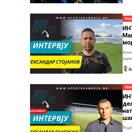
Инт
ИН
Ма
мо
Алек
еден
УЕФА
А
Инт
ИН
дел
нат
ша
Фудб