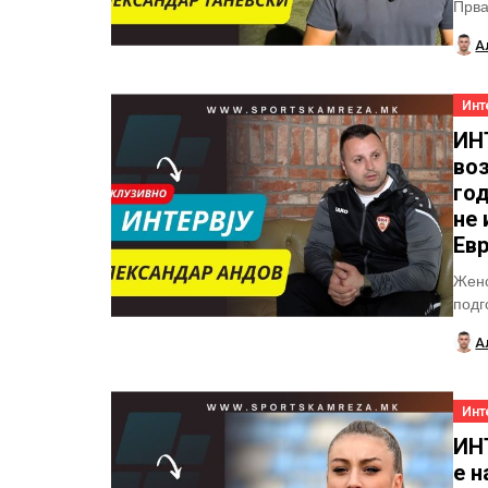
Прва
своја
А
Инт
ИН
воз
год
не 
Ев
Женс
подг
цикл
А
Инт
ИН
е н