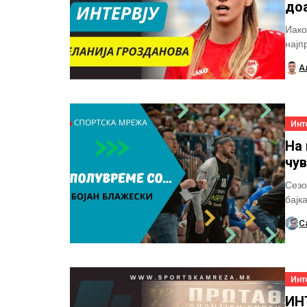
до
Иако
најп
Репр
А
Инт
На
чу
Сезо
бајк
истор
С
Инт
ИНТ