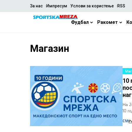
За нас
Импресум
Услови за користење
RSS
Фудбал
Ракомет
К
Магазин
Маг
10 
пос
наг
На 2
10 г
годин
Р