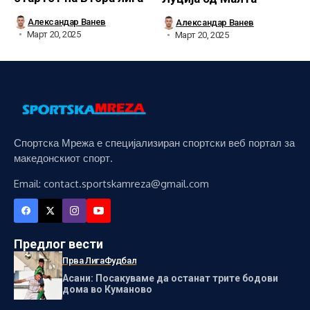
Александар Ванев
Александар Ванев
Март 20, 2025
Март 20, 2025
Спортска Мрежа е специјализиран спортски веб портал за
македонскиот спорт.
Email: contact.sportskamreza@gmail.com
Предлог вести
Прва Лига
Фудбал
Асани: Посакуваме да останат трите бодови
дома во Куманово