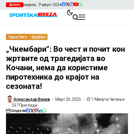
недела , 9 август 2026
Денес
Прва Лига
Фудбал
„Чкембари“: Во чест и почит кон
жртвите од трагедијата во
Кочани, нема да користиме
пиротехника до крајот на
сезоната!
Александар Ванев
Март 20, 2025
1 Минута Читање
537 Прегледи
Сподели