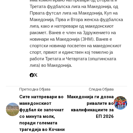
Третата фудбалска лига на Македонија, од
Првата футсал лига на Македонија, Куп на
Македонија, Прва и Втора женска фудбалска
лига, како и натпревари од македонскиот
ракомет. Ванев е член на Здружението на
новинари на Македонија (ЗНМ). Ванев е
спортски новинар посветен на македонскиот
спорт, првиот и единствен кој темелно ја
работи Третата и Четвртата (општинската
лига) во Македонија.
Претходна Објава
Следна Објава
Сите натпревари во
Македонија ги дозна
македонскиот
ривалите во
фудбал ќе започнат
квалификациите за
со минута молк,
ЕП 2026
поради големата
трагедија во Кочани