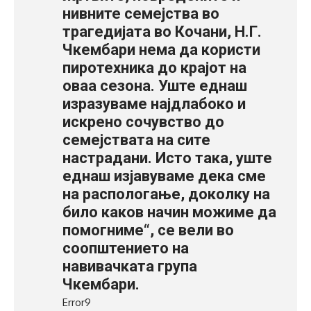
нивните семејства во
трагедијата во Кочани, Н.Г.
Чкембари нема да користи
пиротехника до крајот на
оваа сезона. Уште еднаш
изразуваме најдлабоко и
искрено сочувство до
семејствата на сите
настрадани. Исто така, уште
еднаш изјавуваме дека сме
на распологање, доколку на
било каков начин можиме да
помогниме“, се вели во
соопштението на
навивачката група
Чкембари.
Error9