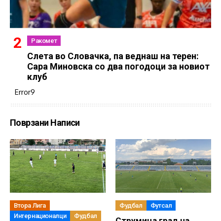
Ракомет
Слетa во Словачка, па веднаш на терен:
Сара Миновска со два погодоци за новиот
клуб
Error9
Поврзани Написи
Втора Лига
Фудбал
Футсал
Интернационалци
Фудбал
Струмица град на