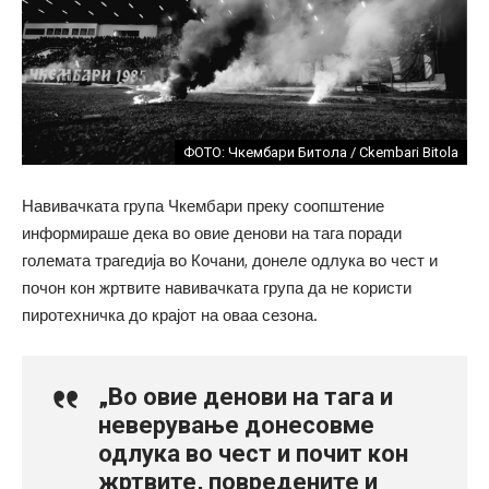
ФОТО: Чкембари Битола / Ckembari Bitola
Навивачката група Чкембари преку соопштение
информираше дека во овие денови на тага поради
големата трагедија во Кочани, донеле одлука во чест и
почон кон жртвите навивачката група да не користи
пиротехничка до крајот на оваа сезона.
„Во овие денови на тага и
неверување донесовме
одлука во чест и почит кон
жртвите, повредените и