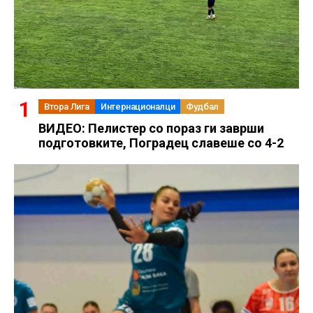
Втора Лига
Интернационалци
Фудбал
ВИДЕО: Пелистер со пораз ги заврши
подготовките, Поградец славеше со 4-2