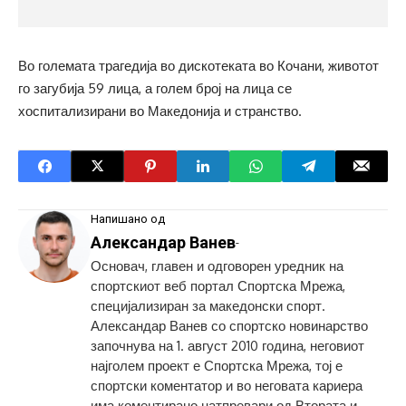
Во големата трагедија во дискотеката во Кочани, животот
го загубија 59 лица, а голем број на лица се
хоспитализирани во Македонија и странство.
Напишано од
Александар Ванев
-
Основач, главен и одговорен уредник на
спортскиот веб портал Спортска Мрежа,
специјализиран за македонски спорт.
Александар Ванев со спортско новинарство
започнува на 1. август 2010 година, неговиот
најголем проект е Спортска Мрежа, тој е
спортски коментатор и во неговата кариера
има коментирано натпревари од Втората и