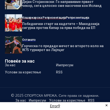
Дејан Стојановски: Го направивме првиот
чекор, сега целосно сме насочени кон Исланд
Кошаркарска Репрезентација
Репрезентација
Победнички старт на кадетите – Македонија
сигурна против Кипар за прва победа на ЕП
Останато
Ѓорческа го предаде мечот во второто коло на
W75 турнирот во Лајпциг
Повеќе за нас
За нас
Импресум
Услови за користење
RSS
© 2025 СПОРТСКА МРЕЖА. Сите права се задржани.
За нас
Импресум
Услови за користење
RSS
✕
Error9