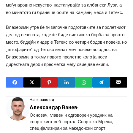
меѓународно искуство, настапувајќи за албански Лузи, а
во минатото ги бранеше боите на Камјани, Беса и Тетекс.
Влазерими утре ќе ги започне подготовките за пролетниот
дел од сезоната, каде ќе биде вистинска борба за првото
место, бидејќи лидер е Тетекс со четири бодови повеќе, но
„штофарите“ од Тетово имаат меч повеќе во однос на
Влазерими, а токму првото пролетно коло ја носи
директната дерби пресметка меѓу овие две екипи.
Напишано од
Александар Ванев
-
Основач, главен и одговорен уредник на
спортскиот веб портал Спортска Мрежа,
специјализиран за македонски спорт.