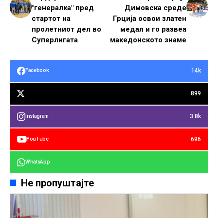
"генералка" пред
Димовска среде
стартот на
Грција освои златен
пролетниот дел во
медал и го развеа
Суперлигата
македонското знаме
14k
Facebook
899
3.8k
Instagram
696
YouTube
WhatsApp
Не пропуштајте