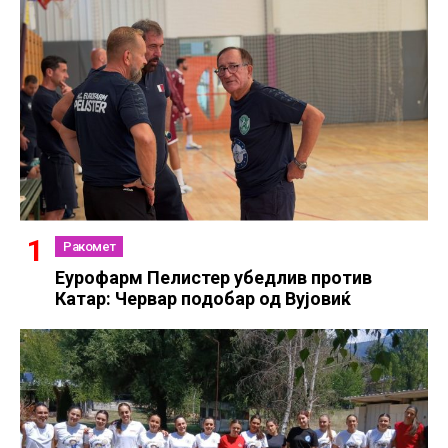
Ракомет
Еурофарм Пелистер убедлив против
Катар: Червар подобар од Вујовиќ