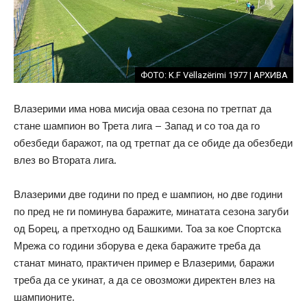
ФОТО: K.F Vëllazërimi 1977 | АРХИВА
Влазерими има нова мисија оваа сезона по третпат да
стане шампион во Трета лига – Запад и со тоа да го
обезбеди баражот, па од третпат да се обиде да обезбеди
влез во Втората лига.
Влазерими две години по пред е шампион, но две години
по пред не ги поминува баражите, минатата сезона загуби
од Борец, а претходно од Башкими. Тоа за кое Спортска
Мрежа со години зборува е дека баражите треба да
станат минато, практичен пример е Влазерими, баражи
треба да се укинат, а да се овозможи директен влез на
шампионите.