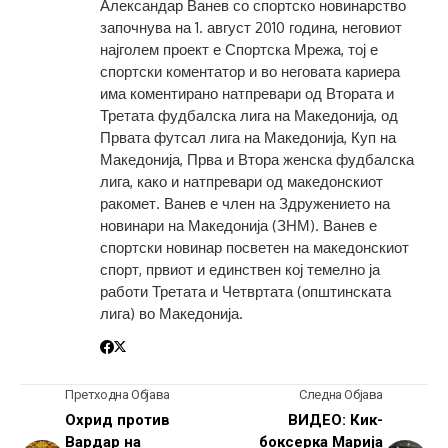
Александар Ванев со спортско новинарство
започнува на 1. август 2010 година, неговиот
најголем проект е Спортска Мрежа, тој е
спортски коментатор и во неговата кариера
има коментирано натпревари од Втората и
Третата фудбалска лига на Македонија, од
Првата футсал лига на Македонија, Куп на
Македонија, Прва и Втора женска фудбалска
лига, како и натпревари од македонскиот
ракомет. Ванев е член на Здружението на
новинари на Македонија (ЗНМ). Ванев е
спортски новинар посветен на македонскиот
спорт, првиот и единствен кој темелно ја
работи Третата и Четвртата (општинската
лига) во Македонија.
Претходна Објава
Следна Објава
Охрид против
ВИДЕО: Кик-
Вардар на
боксерка Марија