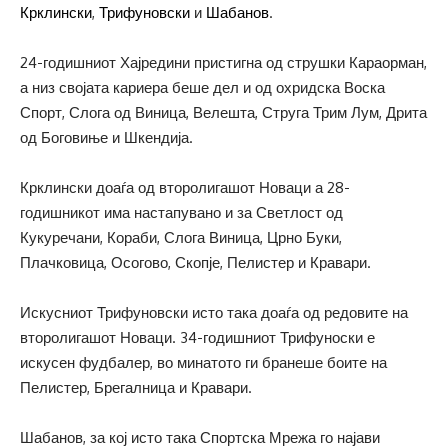
Крклински
,
Трифуновски
и
Шабанов
.
24-годишниот Хајредини пристигна од струшки Караорман,
а низ својата кариера беше дел и од охридска Воска
Спорт, Слога од Виница, Велешта, Струга Трим Лум, Дрита
од Боговиње и Шкендија.
Крклински доаѓа од второлигашот Новаци а 28-
годишникот има настапувано и за Светлост од
Кукуречани, Кораби, Слога Виница, Црно Буки,
Плачковица, Осогово, Скопје, Пелистер и Кравари.
Искусниот Трифуновски исто така доаѓа од редовите на
второлигашот Новаци. 34-годишниот Трифуноски е
искусен фудбалер, во минатото ги бранеше боите на
Пелистер, Брегалница и Кравари.
Шабанов, за кој исто така Спортска Мрежа го најави