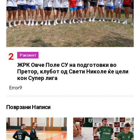
Ракомет
ЖРК Овче Поле СУ на подготовки во
Претор, клубот од Свети Николе ќе цели
кон Супер лига
Error9
Поврзани Написи