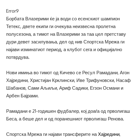
Error9
Борбата Влазерими ќе ја води со есенскиот шампион
Тетекс, двете екипи ги очекува неизвесна пролетна
полусезона, а тимот на Влазерими за таа цел претставу
дури девет засилувања, дел од нив Спортска Мрежа ги
најави изминатиот период, а клубот сега и официјално
потврдува.
Нови имиња во тимот од Кичево се Ресул Рамадани, Агон
Хајредини, Христијан Крклински, Иве Трифуновски, Насаф
Шабанов, Сами Аљиљи, Ариф Садики, Егзон Османи и
Арбен Бајрами.
Рамадани е 21-годишен фудбалер, кој доаѓа од прволигаш
Беса, а беше дел и од поранешниот прволигаш Ренова.
Спортска Мрежа ги најави трансферите на
Хајредини
,