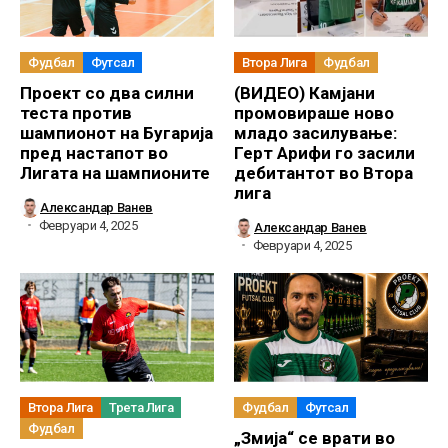
Фудбал
Футсал
Втора Лига
Фудбал
Проект со два силни
(ВИДЕО) Камјани
теста против
промовираше ново
шампионот на Бугарија
младо засилување:
пред настапот во
Герт Арифи го засили
Лигата на шампионите
дебитантот во Втора
лига
Александар Ванев
Февруари 4, 2025
Александар Ванев
Февруари 4, 2025
Втора Лига
Трета Лига
Фудбал
Футсал
Фудбал
„Змија“ се врати во