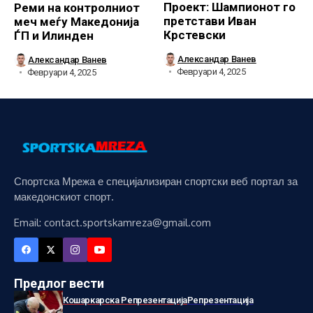
Проект: Шампионот го
Реми на контролниот
претстави Иван
меч меѓу Македонија
Крстевски
ЃП и Илинден
Александар Ванев
Александар Ванев
Февруари 4, 2025
Февруари 4, 2025
Спортска Мрежа е специјализиран спортски веб портал за
македонскиот спорт.
Email: contact.sportskamreza@gmail.com
Предлог вести
Кошаркарска Репрезентација
Репрезентација