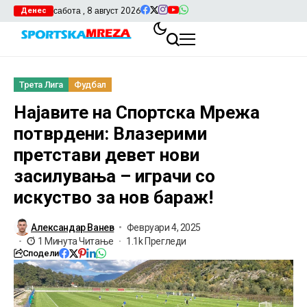
сабота , 8 август 2026
Денес
Трета Лига
Фудбал
Најавите на Спортска Мрежа
потврдени: Влазерими
претстави девет нови
засилувања – играчи со
искуство за нов бараж!
Александар Ванев
Февруари 4, 2025
1 Минута Читање
1.1k Прегледи
Сподели