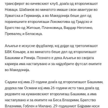
трансферот во кичевскиот клуб, доаѓа од второлигашот
Новаци. Шабанов во минатото имаше свои авантури во
Хрватска и Германија, а во Македонија беше дел од
поранешните второлигаши Локомотива од Градско и
Братство од Житоше, Плачковица, Вардар Неготино,
Превалец и Беласица.
Аљиљи е искусне фудбалер, кој дојде од третолигашот
БВК Коњаре, а во минатото беше дел од второлигашот
Башкими и Ринија. Познато е дека Аљиљи во својата
кариера има настапувано и за најдобрите футсал екипите
во Македонија.
Садики кој има 23-години доаѓа од второлигашот Башкими,
додека пак Османи кој има 26-години исто така доаѓа од
редовите на кумановскиот второлигаш Башкими, а има
настапувано и за екипите на Беса Влазрими, Братство
Влазними, Гоблен и Милано. 29-годишниот Бајрами носи