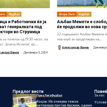
Лига
Фудбал
Втора Лига
Фудбал
ица и Работнички ќе ја
Аљбан Мемети е слобо
аат генералката под
ќе продолжи во нова с
ктори во Струмица
22-годишниот Аљбан Мемети ќ
 со почеток од 19:30 часот, на
нов клуб за продолжува на
т „Благој Истатов“ во...
соработката, откако...
Александар Ванев
Декември 
сандар Ванев
Декември 3, 2024
Предлог вести
Повеќ
За нас
Прва Лига
Фудбал
Коцев: Нѐ очекува тежок
Услови
натпревар против Арсими, одиме