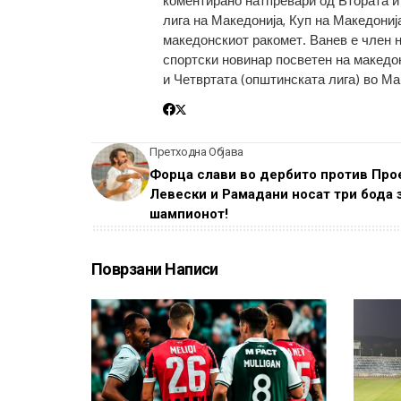
коментирано натпревари од Втората и
лига на Македонија, Куп на Македониј
македонскиот ракомет. Ванев е член 
спортски новинар посветен на македон
и Четвртата (општинската лига) во Ма
Претходна Објава
Форца слави во дербито против Прое
Левески и Рамадани носат три бода 
шампионот!
Поврзани Написи