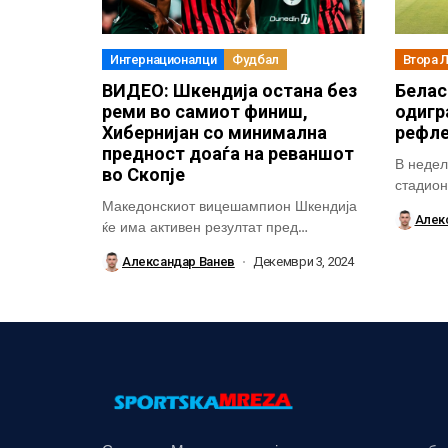
Интернационалци
Фудбал
Втора 
ВИДЕО: Шкендија остана без
Белас
реми во самиот финиш,
одигр
Хибернијан со минимална
рефле
предност доаѓа на реваншот
В недела
во Скопје
стадионо
Македонскиот вицешампион Шкендија
Алек
ќе има активен резултат пред
реваншот од третото квалификациско...
Александар Ванев
Декември 3, 2024