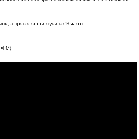
пи, а преносот стартува во 13 часот.
ФФМ)