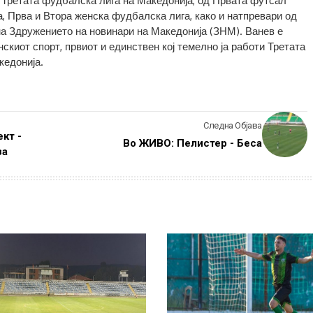
 Третата фудбалска лига на Македонија, од Првата футсал
а, Прва и Втора женска фудбалска лига, како и натпревари од
на Здружението на новинари на Македонија (ЗНМ). Ванев е
скиот спорт, првиот и единствен кој темелно ја работи Третата
кедонија.
Следна Објава
кт -
Во ЖИВО: Пелистер - Беса
за