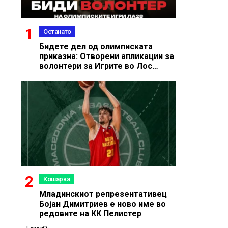
Останато
Бидете дел од олимписката
приказна: Отворени апликации за
волонтери за Игрите во Лос
Анџелес 2028
Кошарка
Младинскиот репрезентативец
Бојан Димитриев е ново име во
редовите на КК Пелистер