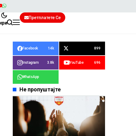
Претплатете Се
ири
Facebook
14k
899
Instagram
3.8k
YouTube
696
WhatsApp
Не пропуштајте