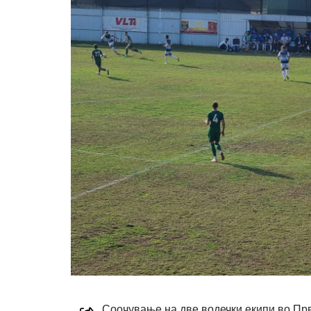
Соочување на две водечки екипи во Прва