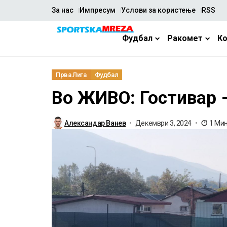
За нас
Импресум
Услови за користење
RSS
Фудбал
Ракомет
К
Прва Лига
Фудбал
Во ЖИВО: Гостивар 
Александар Ванев
Декември 3, 2024
1 Ми