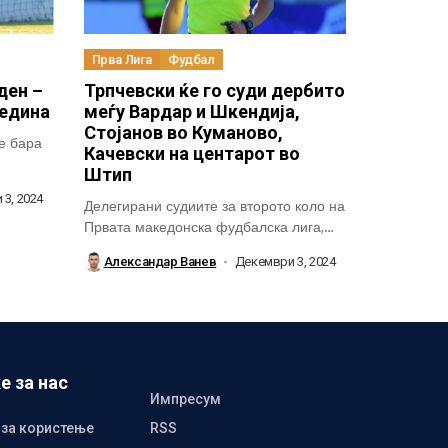
Прва Лига
Фудбал
ден –
Трпчевски ќе го суди дербито
редина
меѓу Вардар и Шкендија,
Стојанов во Куманово,
е бара
Качевски на центарот во
Штип
3, 2024
Делегирани судиите за второто коло на
Првата македонска фудбалска лига,
кое се...
Александар Ванев
Декември 3, 2024
е за нас
Импресум
 за користење
RSS