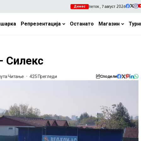
петок , 7 август 2026
Денес
ошарка
Репрезентација
Останато
Магазин
Турн
– Силекс
нута Читање
425 Прегледи
Сподели