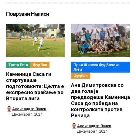
Поврзани Написи
Трета Лига
Фудбал
Прва Женска Фудбалска
Лига
Каменица Саса ги
Фудбал
стартуваше
Ана Димитровска со
подготовките: Целта е
два гола ја
експресно враќање во
предводеше Каменица
Втората лига
Саса до победа на
контролката против
Александар Ванев
Декември 1, 2024
Речица
Александар Ванев
Декември 1, 2024