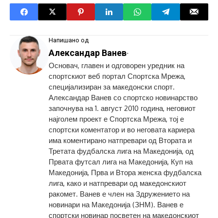
Напишано од
Александар Ванев
-
Основач, главен и одговорен уредник на
спортскиот веб портал Спортска Мрежа,
специјализиран за македонски спорт.
Александар Ванев со спортско новинарство
започнува на 1. август 2010 година, неговиот
најголем проект е Спортска Мрежа, тој е
спортски коментатор и во неговата кариера
има коментирано натпревари од Втората и
Третата фудбалска лига на Македонија, од
Првата футсал лига на Македонија, Куп на
Македонија, Прва и Втора женска фудбалска
лига, како и натпревари од македонскиот
ракомет. Ванев е член на Здружението на
новинари на Македонија (ЗНМ). Ванев е
спортски новинар посветен на македонскиот