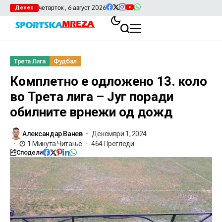
четврток , 6 август 2026
Денес
Трета Лига
Фудбал
Комплетно е одложено 13. коло
во Трета лига – Југ поради
обилните врнежи од дожд
Александар Ванев
Декември 1, 2024
1 Минута Читање
464 Прегледи
Сподели