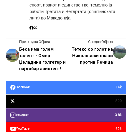
спорт, првиот и единствен кој темелно ја
работи Третата и Четвртата (општинската
лига) во Македонија.
Претходна Објава
Следна Објава
Беса има голем
Тетекс со голот на
талент - Омер
Николовски слави
Џеладини голгетер и
против Речица
најдобар асистент!
14k
Facebook
899
3.8k
Instagram
696
YouTube