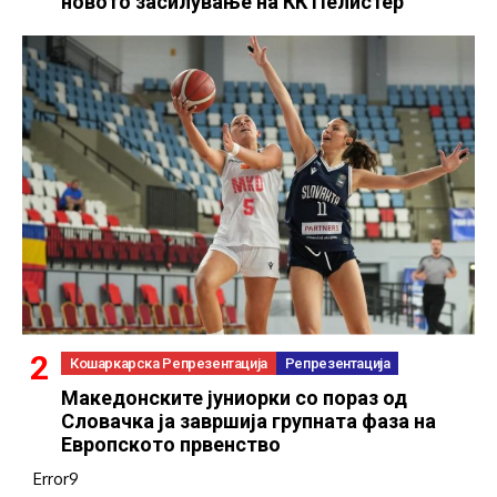
новото засилување на КК Пелистер
Кошаркарска Репрезентација
Репрезентација
Македонските јуниорки со пораз од
Словачка ја завршија групната фаза на
Европското првенство
Error9