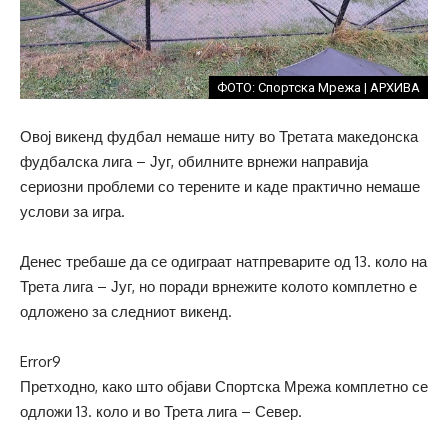
ФОТО: Спортска Мрежа | АРХИВА
Овој викенд фудбал немаше ниту во Третата македонска
фудбалска лига – Југ, обилните врнежи направија
сериозни проблеми со терените и каде практично немаше
услови за игра.
Денес требаше да се одиграат натпреварите од 13. коло на
Трета лига – Југ, но поради врнежите колото комплетно е
одложено за следниот викенд.
Error9
Претходно, како што објави Спортска Мрежа комплетно се
одложи 13. коло и во Трета лига – Север.