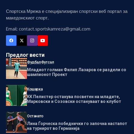
Спортска Мрежа е специјализиран спортски веб портал за
македонскиот спорт.
Email: contact.sportskamreza@gmail.com
Предлог вести
Фудбал
Футсал
Младиот голман Филип Лазаров се раздели со
шампионот Проект
Кошарка
КК Пелистер останува посветен на младите,
Марковски и Созовски остануваат во клубот
Останато
Лина Ѓорческа победнички го започна настапот
на турнирот во Германија