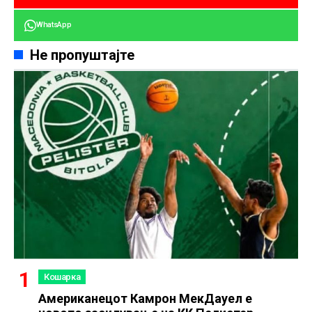
WhatsApp
Не пропуштајте
Кошарка
Американецот Камрон МекДауел е