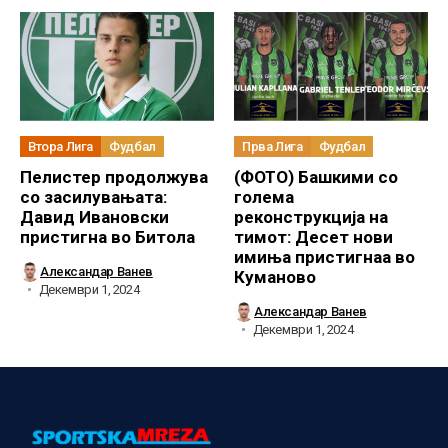
Втора Лига
Фудбал
Прва Лига
Фудбал
Пелистер продолжува
(ФОТО) Башкими со
со засилувањата:
голема
Давид Ивановски
реконструкција на
пристигна во Битола
тимот: Десет нови
имиња пристигнаа во
Александар Ванев
Куманово
Декември 1, 2024
Александар Ванев
Декември 1, 2024