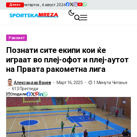
четврток , 6 август 2026
Денес
Ракомет
Познати сите екипи кои ќе
играат во плеј-офот и плеј-аутот
на Првата ракометна лига
Александар Ванев
Март 16, 2025
1 Минута Читање
613 Прегледи
Сподели