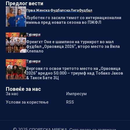
Предлог вести
Прва Женска Фудбалска Лига
Фудбал
Љуботен го засили тимот со интернационални
имиња пред новата сезона во ПЖФЛ
Турнири
Фреигхт Оне е шампион на турнирот во мал
фудбал „Ораовица 2026“, второ место за Вила
Клепало
Турнири
Вергови го освои третото место на „Ораовица
2026“ вредно 50.000 – триумф над Тобако Јаков
& Такси Бате ЗЦ
Повеќе за нас
За нас
Импресум
Услови за користење
RSS
© 2025 СПОРТСКА МРЕЖА. Сите права се задржани.