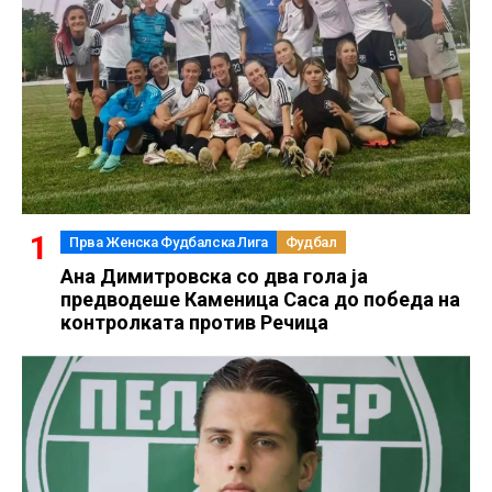
Прва Женска Фудбалска Лига
Фудбал
Ана Димитровска со два гола ја
предводеше Каменица Саса до победа на
контролката против Речица