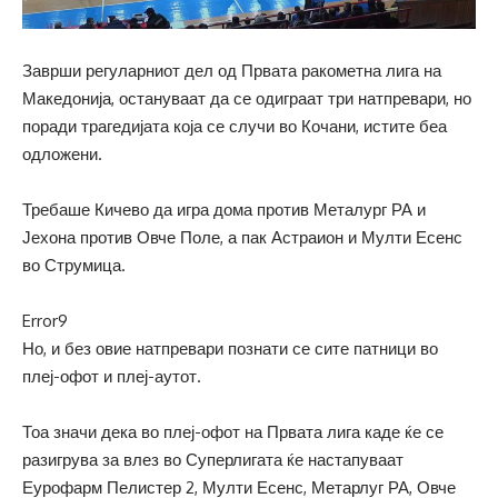
Заврши регуларниот дел од Првата ракометна лига на
Македонија, остануваат да се одиграат три натпревари, но
поради трагедијата која се случи во Кочани, истите беа
одложени.
Требаше Кичево да игра дома против Металург РА и
Јехона против Овче Поле, а пак Астраион и Мулти Есенс
во Струмица.
Error9
Но, и без овие натпревари познати се сите патници во
плеј-офот и плеј-аутот.
Тоа значи дека во плеј-офот на Првата лига каде ќе се
разигрува за влез во Суперлигата ќе настапуваат
Еурофарм Пелистер 2, Мулти Есенс, Метарлуг РА, Овче