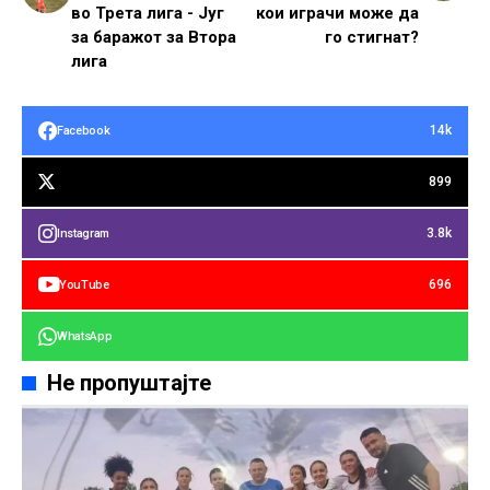
во Трета лига - Југ
кои играчи може да
за баражот за Втора
го стигнат?
лига
14k
Facebook
899
3.8k
Instagram
696
YouTube
WhatsApp
Не пропуштајте