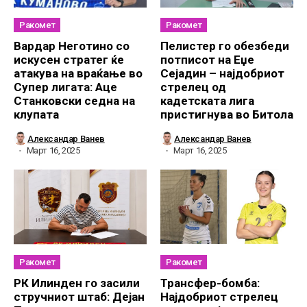
Ракомет
Ракомет
Вардар Неготино со
Пелистер го обезбеди
искусен стратег ќе
потписот на Еџе
атакува на враќање во
Сејадин – најдобриот
Супер лигата: Аце
стрелец од
Станковски седна на
кадетската лига
клупата
пристигнува во Битола
Александар Ванев
Александар Ванев
Март 16, 2025
Март 16, 2025
Ракомет
Ракомет
РК Илинден го засили
Трансфер-бомба:
стручниот штаб: Дејан
Најдобриот стрелец