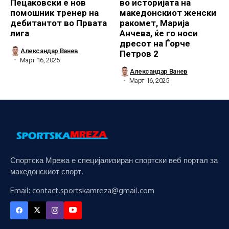
Пецаковски е нов
во историјата на
помошник тренер на
македонскиот женски
дебитантот во Првата
ракомет, Марија
лига
Анчева, ќе го носи
дресот на Ѓорче
Александар Ванев
Петров 2
Март 16, 2025
Александар Ванев
Март 16, 2025
Спортска Мрежа е специјализиран спортски веб портал за
македонскиот спорт.
Email: contact.sportskamreza@gmail.com