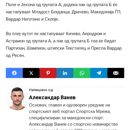
Поле и Јехона од групата А, додека пак од групата Б ќе
настапуваат Младост Богданци, Драчево, Македонија ЃП,
Вардар Неготино и Скопје.
Во плеј-аутот ќе настапуваат Кичево, Аеродром и
Астраион од групата А, а пак од групата Б тоа ќе бидат
Партизан, Шампион, штипски Текстилец и Преспа Вардар
од Ресен.
Напишано од
Александар Ванев
-
Основач, главен и одговорен уредник на
спортскиот веб портал Спортска Мрежа,
специјализиран за македонски спорт.
Александар Ванев со спортско новинарство