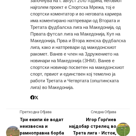
започнува на 1. август 2010 година, неговиот
најголем проект е Спортска Мрежа, тој е
спортски коментатор и во неговата кариера
има коментирано натпревари од Втората и
Третата фудбалска лига на Македонија, од
Првата футсал лига на Македонија, Куп на
Македонија, Прва и Втора женска фудбалска
лига, како и натпревари од македонскиот
ракомет. Ванев е член на Здружението на
новинари на Македонија (ЗНМ). Ванев е
спортски новинар посветен на македонскиот
спорт, првиот и единствен кој темелно ја
работи Третата и Четвртата (општинската
лига) во Македонија.
Претходна Објава
Следна Објава
Три екипи ќе водат
Игор Ѓорѓиев
неизвесна и
најдобар стрелец во
рамноправна борба
Трета лига - Исток,