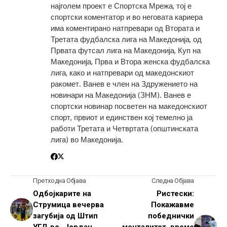
најголем проект е Спортска Мрежа, тој е
спортски коментатор и во неговата кариера
има коментирано натпревари од Втората и
Третата фудбалска лига на Македонија, од
Првата футсал лига на Македонија, Куп на
Македонија, Прва и Втора женска фудбалска
лига, како и натпревари од македонскиот
ракомет. Ванев е член на Здружението на
новинари на Македонија (ЗНМ). Ванев е
спортски новинар посветен на македонскиот
спорт, првиот и единствен кој темелно ја
работи Третата и Четвртата (општинската
лига) во Македонија.
Претходна Објава
Следна Објава
Одбојкарите на
Ристески:
Струмица вечерва
Покажавме
загубија од Штип
победнички
УГД во „Јордан
менталитет, време