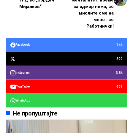
Мијалков“
за одмор нема, со
мислите сме на
мечот со
Работнички!
14k
Facebook
899
3.8k
Instagram
696
YouTube
WhatsApp
Не пропуштајте