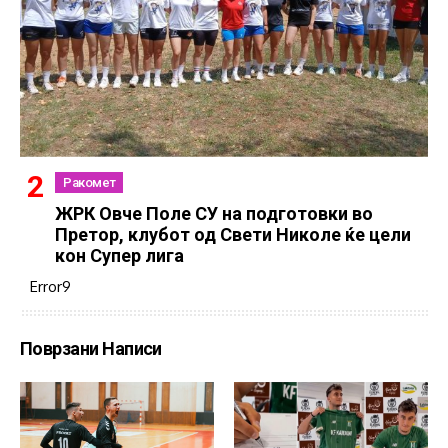
Ракомет
ЖРК Овче Поле СУ на подготовки во
Претор, клубот од Свети Николе ќе цели
кон Супер лига
Error9
Поврзани Написи