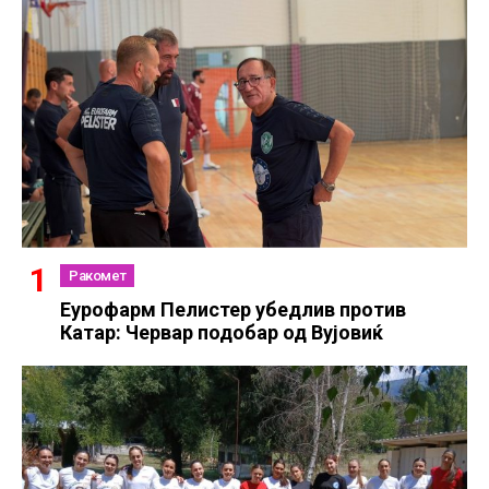
Ракомет
Еурофарм Пелистер убедлив против
Катар: Червар подобар од Вујовиќ