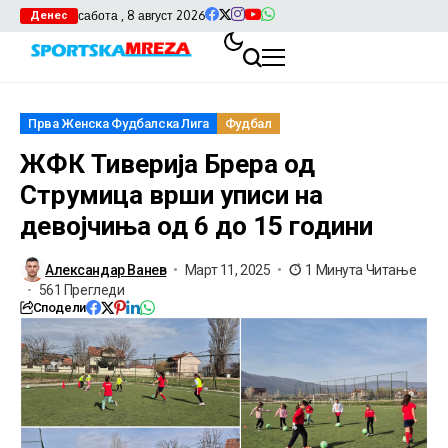
сабота , 8 август 2026
Денес
Прва Женска Фудбалска Лига
Фудбал
ЖФК Тиверија Брера од
Струмица врши уписи на
девојчиња од 6 до 15 години
Александар Ванев
Март 11, 2025
1 Минута Читање
561 Прегледи
Сподели