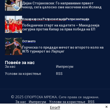
Дејан Стојановски: Го направивме првиот
чекор, сега целосно сме насочени кон Исланд
Кошаркарска Репрезентација
Репрезентација
Победнички старт на кадетите – Македонија
сигурна против Кипар за прва победа на ЕП
Останато
Ѓорческа го предаде мечот во второто коло на
W75 турнирот во Лајпциг
Повеќе за нас
За нас
Импресум
Услови за користење
RSS
© 2025 СПОРТСКА МРЕЖА. Сите права се задржани.
За нас
Импресум
Услови за користење
RSS
✕
Error9