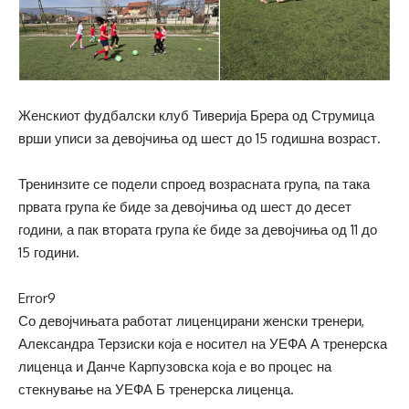
Женскиот фудбалски клуб Тиверија Брера од Струмица
врши уписи за девојчиња од шест до 15 годишна возраст.
Тренинзите се подели спроед возрасната група, па така
првата група ќе биде за девојчиња од шест до десет
години, а пак втората група ќе биде за девојчиња од 11 до
15 години.
Error9
Со девојчињата работат лиценцирани женски тренери,
Александра Терзиски која е носител на УЕФА А тренерска
лиценца и Данче Карпузовска која е во процес на
стекнување на УЕФА Б тренерска лиценца.