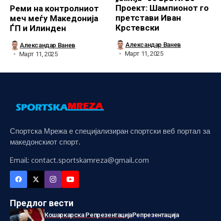
Проект: Шампионот го
Реми на контролниот
претстави Иван
меч меѓу Македонија
Крстевски
ЃП и Илинден
Александар Ванев
Александар Ванев
Март 11, 2025
Март 11, 2025
Спортска Мрежа е специјализиран спортски веб портал за
македонскиот спорт.
Email: contact.sportskamreza@gmail.com
Предлог вести
Кошаркарска Репрезентација
Репрезентација