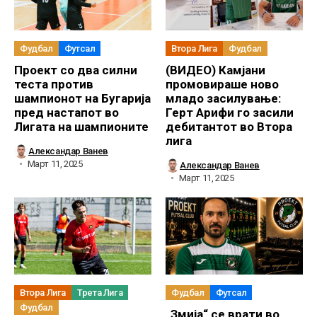
Фудбал
Футсал
Втора Лига
Фудбал
Проект со два силни
(ВИДЕО) Камјани
теста против
промовираше ново
шампионот на Бугарија
младо засилување:
пред настапот во
Герт Арифи го засили
Лигата на шампионите
дебитантот во Втора
лига
Александар Ванев
Март 11, 2025
Александар Ванев
Март 11, 2025
Втора Лига
Трета Лига
Фудбал
Футсал
Фудбал
„Змија“ се врати во