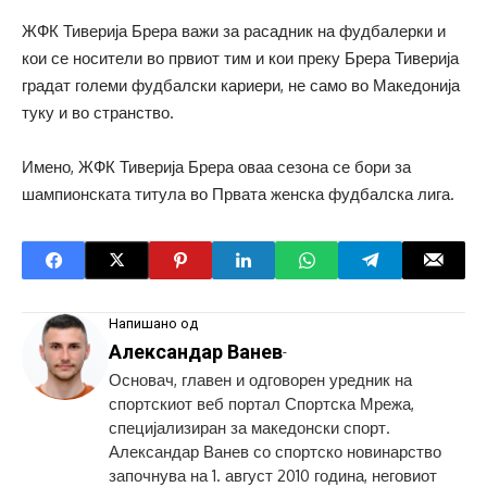
ЖФК Тиверија Брера важи за расадник на фудбалерки и
кои се носители во првиот тим и кои преку Брера Тиверија
градат големи фудбалски кариери, не само во Македонија
туку и во странство.
Имено, ЖФК Тиверија Брера оваа сезона се бори за
шампионската титула во Првата женска фудбалска лига.
Напишано од
Александар Ванев
-
Основач, главен и одговорен уредник на
спортскиот веб портал Спортска Мрежа,
специјализиран за македонски спорт.
Александар Ванев со спортско новинарство
започнува на 1. август 2010 година, неговиот