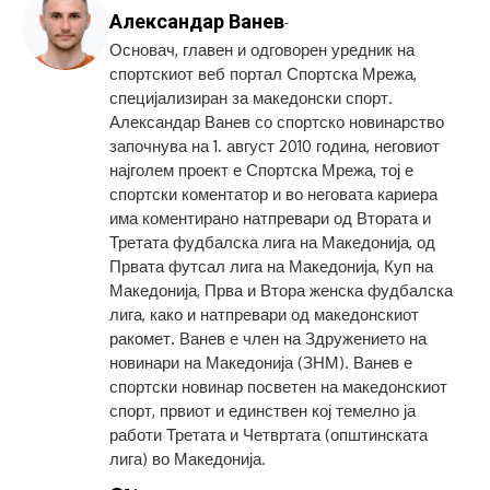
Александар Ванев
-
Основач, главен и одговорен уредник на
спортскиот веб портал Спортска Мрежа,
специјализиран за македонски спорт.
Александар Ванев со спортско новинарство
започнува на 1. август 2010 година, неговиот
најголем проект е Спортска Мрежа, тој е
спортски коментатор и во неговата кариера
има коментирано натпревари од Втората и
Третата фудбалска лига на Македонија, од
Првата футсал лига на Македонија, Куп на
Македонија, Прва и Втора женска фудбалска
лига, како и натпревари од македонскиот
ракомет. Ванев е член на Здружението на
новинари на Македонија (ЗНМ). Ванев е
спортски новинар посветен на македонскиот
спорт, првиот и единствен кој темелно ја
работи Третата и Четвртата (општинската
лига) во Македонија.