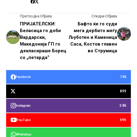
Претходна Објава
Следна Објава
ПРИЈАТЕЛСКИ:
Бафто ќе го суди
Беласица го доби
мега дербито меѓу
Вардарски,
Љуботен и Каменица
Македонија ЃП го
Саса, Костов главен
декласираше Борец
во Струмица
со „петарда“
14k
Facebook
899
3.8k
Instagram
696
YouTube
WhatsApp