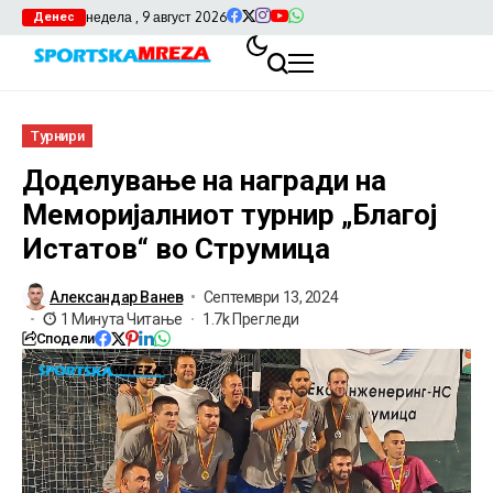
недела , 9 август 2026
Денес
Турнири
Доделување на награди на
Меморијалниот турнир „Благој
Истатов“ во Струмица
Александар Ванев
Септември 13, 2024
1 Минута Читање
1.7k Прегледи
Сподели