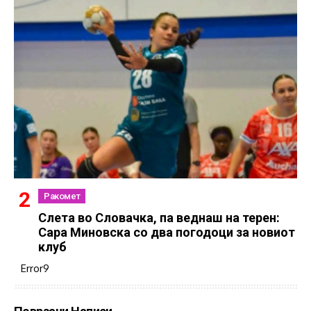
Ракомет
Слетa во Словачка, па веднаш на терен:
Сара Миновска со два погодоци за новиот
клуб
Error9