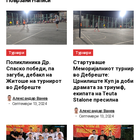
Поврзани Написи
Турнири
Турнири
Поликлиника Др.
Стартуваше
Спаско победи, па
Меморијалниот турнир
загуби, дебакл на
во Дебреште:
Житоше на турнирот
Црнилиште Куп ја доби
во Дебреште
драмата за триумф,
екипата на Teuta
Александар Ванев
Stalone пресилна
Септември 13, 2024
Александар Ванев
Септември 13, 2024