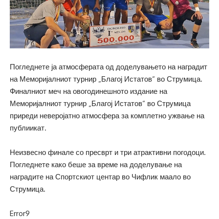
Погледнете ја атмосферата од доделувањето на наградит
на Меморијалниот турнир „Благој Истатов“ во Струмица.
Финалниот меч на овогодинешното издание на
Меморијалниот турнир „Благој Истатов“ во Струмица
приреди неверојатно атмосфера за комплетно ужвање на
публиикат.
Неизвесно финале со пресврт и три атрактивни погодоци.
Погледнете како беше за време на доделување на
наградите на Спортскиот центар во Чифлик маало во
Струмица.
Error9