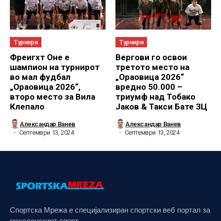
Турнири
Турнири
Фреигхт Оне е
Вергови го освои
шампион на турнирот
третото место на
во мал фудбал
„Ораовица 2026“
„Ораовица 2026“,
вредно 50.000 –
второ место за Вила
триумф над Тобако
Клепало
Јаков & Такси Бате ЗЦ
Александар Ванев
Александар Ванев
Септември 13, 2024
Септември 13, 2024
Спортска Мрежа е специјализиран спортски веб портал за
македонскиот спорт.