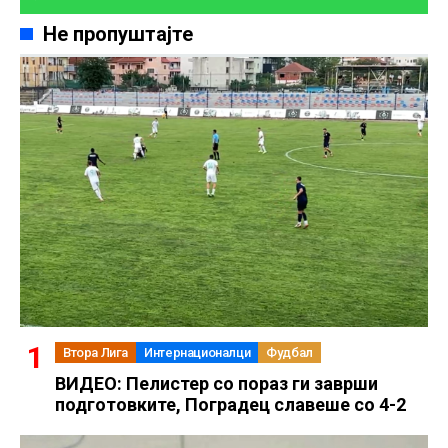
Не пропуштајте
Втора Лига
Интернационалци
Фудбал
ВИДЕО: Пелистер со пораз ги заврши
подготовките, Поградец славеше со 4-2