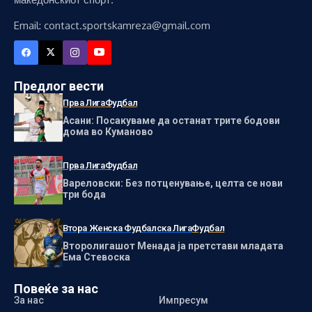
Email: contact.sportskamreza@gmail.com
Предлог вести
Прва Лига
Фудбал
Асани: Посакуваме да останат трите бодови
дома во Куманово
Прва Лига
Фудбал
Вареловски: Без потценување, целта се нови
три бода
Втора Женска Фудбалска Лига
Фудбал
Второлигашот Менада ја претстави младата
Ема Стевоска
Повеќе за нас
За нас
Импресум