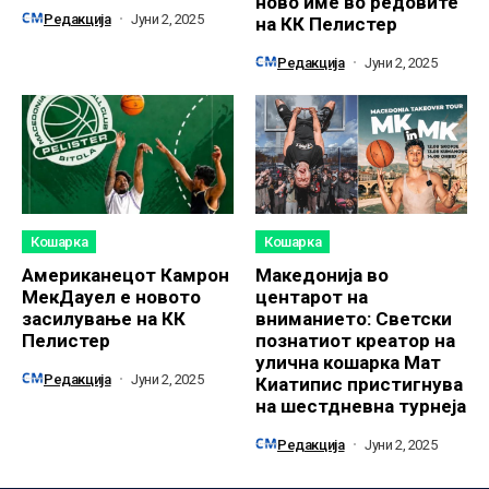
ново име во редовите
Редакција
Јуни 2, 2025
на КК Пелистер
Редакција
Јуни 2, 2025
Кошарка
Кошарка
Американецот Камрон
Македонија во
МекДауел е новото
центарот на
засилување на КК
вниманието: Светски
Пелистер
познатиот креатор на
улична кошарка Мат
Редакција
Јуни 2, 2025
Киатипис пристигнува
на шестдневна турнеја
Редакција
Јуни 2, 2025