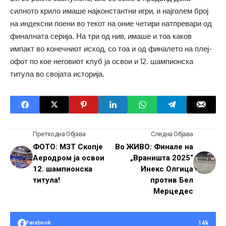
силното крило имаше најконстантни игри, и најголем број
на индексни поени во текот на оние четири натпревари од
финалната серија. На три од нив, имаше и тоа каков
импакт во конечниот исход, со тоа и од финалето на плеј-
офот по кое неговиот клуб ја освои и 12. шампионска
титула во својата историја.
Претходна Објава
Следна Објава
ФОТО: МЗТ Скопје
Во ЖИВО: Финале на
Аеродром ја освои
„Враништа 2025“
12. шампионска
Инекс Олгица
титула!
против Бел
Мерцедес
14k
Facebook