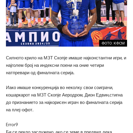
ФОТО: КФСМ
Силното крило на МЗТ Скопје имаше најконстантни игри, и
најголем број на индексни поени на оние четири
натпревари од финалната серија.
Иако имаше конкуренција во неколку свои соиграчи,
кошаркарот на МЗТ Скопје Аеродром, Дион Едвин,стигна
до признанието за најкорисен играч во финалната серија
на плеј-офот.
Error9
Би се рекло заслужено, ако се земе в предвид дека