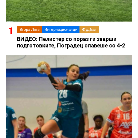
Втора Лига
Интернационалци
Фудбал
ВИДЕО: Пелистер со пораз ги заврши
подготовките, Поградец славеше со 4-2