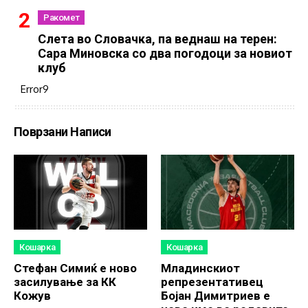
Ракомет
Слетa во Словачка, па веднаш на терен:
Сара Миновска со два погодоци за новиот
клуб
Error9
Поврзани Написи
Кошарка
Кошарка
Стефан Симиќ е ново
Младинскиот
засилување за КК
репрезентативец
Кожув
Бојан Димитриев е