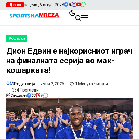
недела , 9 август 2026
Денес
Кошарка
Дион Едвин е најкорисниот играч
на финалната серија во мак-
кошарката!
Редакција
Јуни 2, 2025
1 Минута Читање
354 Прегледи
Сподели