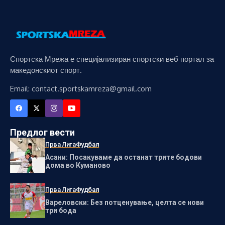
Спортска Мрежа е специјализиран спортски веб портал за
македонскиот спорт.
Email: contact.sportskamreza@gmail.com
Предлог вести
Прва Лига
Фудбал
Асани: Посакуваме да останат трите бодови
дома во Куманово
Прва Лига
Фудбал
Вареловски: Без потценување, целта се нови
три бода