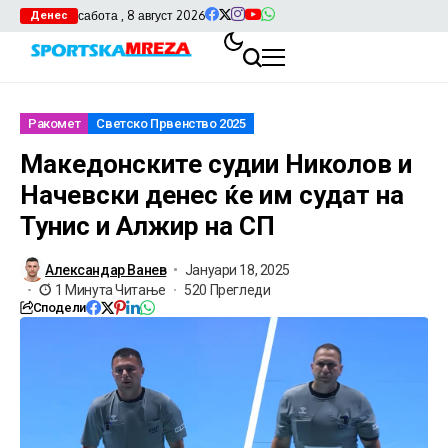
сабота , 8 август 2026
Денес
Ракомет
Светско Првенство 2025
Македонските судии Николов и
Начевски денес ќе им судат на
Тунис и Алжир на СП
Александар Ванев
Јануари 18, 2025
1 Минута Читање
520 Прегледи
Сподели