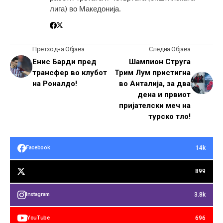
лига) во Македонија.
Претходна Објава
Следна Објава
Енис Барди пред
Шампион Струга
трансфер во клубот
Трим Лум пристигна
на Роналдо!
во Анталија, за два
дена и првиот
пријателски меч на
турско тло!
14k
Facebook
899
3.8k
Instagram
696
YouTube