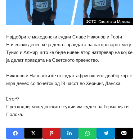
ФОТО: Спортска Мрежа
Најдобрите македонски судии Славе Николов и Ѓорѓи
Начевски денес ќе ја делат правдата на натпреварот меѓу
Тунис и Алжир, што ќе биде нивен втор натпревар на кој ќе
ја делат правдата на Светското првенство.
Николов и Начевски ќе го судат афринаксиот двобој кој се
игра денес со почеток од 18 часот во Хернинг, Данска.
Error9
Претходни, македонските судии им судеа на Германија и
Полска.