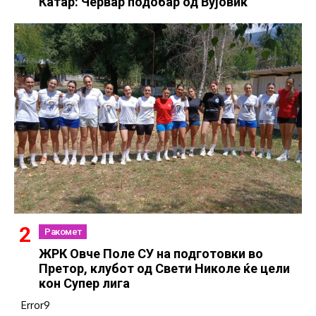
Катар: Червар подобар од Вујовиќ
Ракомет
ЖРК Овче Поле СУ на подготовки во
Претор, клубот од Свети Николе ќе цели
кон Супер лига
Error9