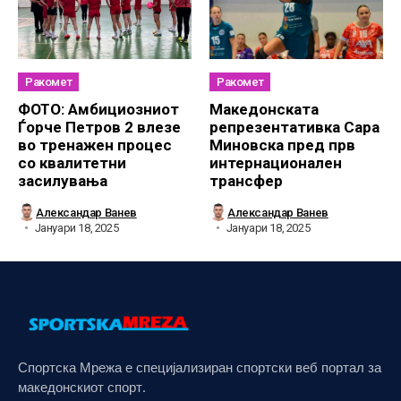
Ракомет
Ракомет
ФОТО: Амбициозниот
Македонската
Ѓорче Петров 2 влезе
репрезентативка Сара
во тренажен процес
Миновска пред прв
со квалитетни
интернационален
засилувања
трансфер
Александар Ванев
Александар Ванев
Јануари 18, 2025
Јануари 18, 2025
Спортска Мрежа е специјализиран спортски веб портал за
македонскиот спорт.