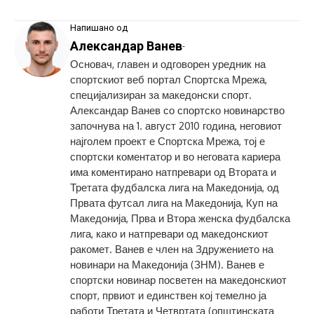
Напишано од
Александар Ванев
-
Основач, главен и одговорен уредник на
спортскиот веб портал Спортска Мрежа,
специјализиран за македонски спорт.
Александар Ванев со спортско новинарство
започнува на 1. август 2010 година, неговиот
најголем проект е Спортска Мрежа, тој е
спортски коментатор и во неговата кариера
има коментирано натпревари од Втората и
Третата фудбалска лига на Македонија, од
Првата футсал лига на Македонија, Куп на
Македонија, Прва и Втора женска фудбалска
лига, како и натпревари од македонскиот
ракомет. Ванев е член на Здружението на
новинари на Македонија (ЗНМ). Ванев е
спортски новинар посветен на македонскиот
спорт, првиот и единствен кој темелно ја
работи Третата и Четвртата (општинската