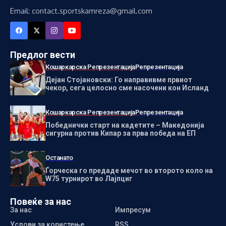
Email: contact.sportskamreza@gmail.com
Предлог вести
Кошаркарска Репрезентација
Репрезентација
Дејан Стојановски: Го направивме првиот
чекор, сега целосно сме насочени кон Исланд
Кошаркарска Репрезентација
Репрезентација
Победнички старт на кадетите – Македонија
сигурна против Кипар за прва победа на ЕП
Останато
Ѓорческа го предаде мечот во второто коло на
W75 турнирот во Лајпциг
Повеќе за нас
За нас
Импресум
Услови за користење
RSS