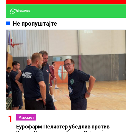
WhatsApp
Не пропуштајте
Ракомет
Еурофарм Пелистер убедлив против