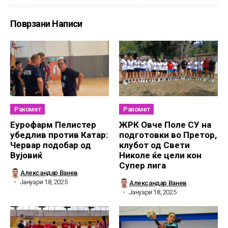
Поврзани Написи
Ракомет
Ракомет
Еурофарм Пелистер
ЖРК Овче Поле СУ на
убедлив против Катар:
подготовки во Претор,
Червар подобар од
клубот од Свети
Вујовиќ
Николе ќе цели кон
Супер лига
Александар Ванев
Јануари 18, 2025
Александар Ванев
Јануари 18, 2025