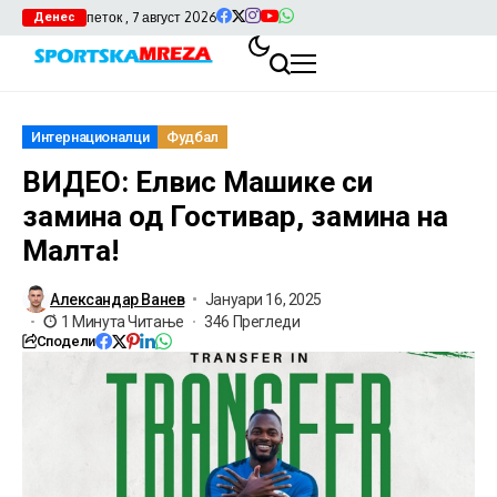
петок , 7 август 2026
Денес
Интернационалци
Фудбал
ВИДЕО: Елвис Машике си
замина од Гостивар, замина на
Малта!
Александар Ванев
Јануари 16, 2025
1 Минута Читање
346 Прегледи
Сподели