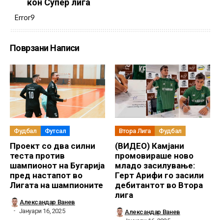
кон Супер лига
Error9
Поврзани Написи
Фудбал
Футсал
Втора Лига
Фудбал
Проект со два силни
(ВИДЕО) Камјани
теста против
промовираше ново
шампионот на Бугарија
младо засилување:
пред настапот во
Герт Арифи го засили
Лигата на шампионите
дебитантот во Втора
лига
Александар Ванев
Јануари 16, 2025
Александар Ванев