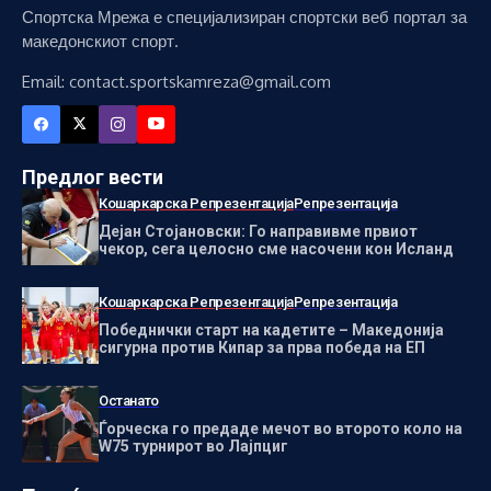
Спортска Мрежа е специјализиран спортски веб портал за
македонскиот спорт.
Email: contact.sportskamreza@gmail.com
Предлог вести
Кошаркарска Репрезентација
Репрезентација
Дејан Стојановски: Го направивме првиот
чекор, сега целосно сме насочени кон Исланд
Кошаркарска Репрезентација
Репрезентација
Победнички старт на кадетите – Македонија
сигурна против Кипар за прва победа на ЕП
Останато
Ѓорческа го предаде мечот во второто коло на
W75 турнирот во Лајпциг