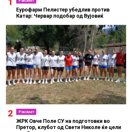
Ракомет
Еурофарм Пелистер убедлив против
Катар: Червар подобар од Вујовиќ
Ракомет
ЖРК Овче Поле СУ на подготовки во
Претор, клубот од Свети Николе ќе цели