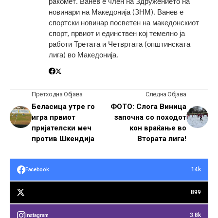
ракомет. Ванев е член на Здружението на
новинари на Македонија (ЗНМ). Ванев е
спортски новинар посветен на македонскиот
спорт, првиот и единствен кој темелно ја
работи Третата и Четвртата (општинската
лига) во Македонија.
Претходна Објава
Следна Објава
Беласица утре го
ФОТО: Слога Виница
игра првиот
започна со походот
пријателски меч
кон враќање во
против Шкендија
Втората лига!
14k
Facebook
899
3.8k
Instagram