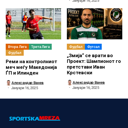
Јануари 16, 2025
Втора Лига
Трета Лига
Фудбал
Футсал
Фудбал
„Змија“ се врати во
Проект: Шампионот го
Реми на контролниот
претстави Иван
меч меѓу Македонија
Крстевски
ЃП и Илинден
Александар Ванев
Александар Ванев
Јануари 16, 2025
Јануари 16, 2025