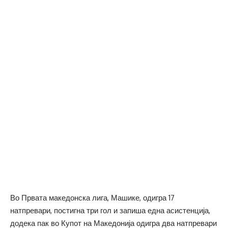
Во Првата македонска лига, Машике, одигра 17
натпревари, постигна три гол и запиша една асистенција,
додека пак во Купот на Македонија одигра два натпревари