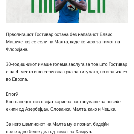
Прволигашот Гостивар остана без напаѓачот Елвис
Машике, кој се сели на Малта, каде ќе игра за тимот на
Флоријана.
30-годишникот имаше голема заслуга за тоа што Гостивар
е на 4. место и во сериозна трка за титулата, но и за излез
во Европа.
Error9
Конгоанецот низ својат кариера настапуваше за повеќе
екипи од Азербејџан, Словачка, Малта, како и Чешка.
За него шампионот на Малта му е познат, бидејќи
претходно беше дел од тимот на Хамрун.