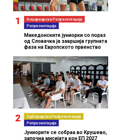
Кошаркарска Репрезентација
Репрезентација
Македонските јуниорки со пораз
од Словачка ја завршија групната
фаза на Европското првенство
Одбојкарска Репрезентација
Репрезентација
Јуниорите се собраа во Крушево,
започна мисијата кон ЕП 2027