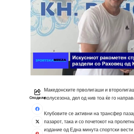
Македонските прволигаши и второлигаши
полусезона, дел од нив тоа ќе го направ
Сподели
Клубовите се активни на трансфер паза
пазарот, така и со почетокот на пролет
издание од Една минута спортски вести