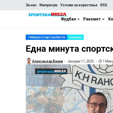
За нас
Импресум
Услови за користење
RSS
Фудбал
Ракомет
К
1 Минута Спортски Вести
Магазин
Една минута спортск
Александар Ванев
Јануари 11, 2025
1 Мин