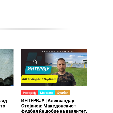
Интервју
Магазин
Фудбал
рид
ИНТЕРВЈУ | Александар
ето
Стојанов: Македонскиот
фудбал ќе добие на квалитет,