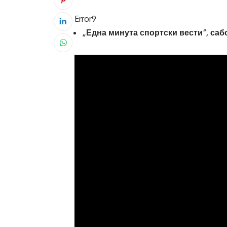
Error9
„Една минута спортски вести“, сабот