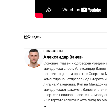
Сподели
Напишано од
Александар Ванев
-
Основач, главен и одговорен уредник
македонски спорт. Александар Ванев с
неговиот најголем проект е Спортска 
коментирано натпревари од Втората и
лига на Македонија, Куп на Македониј
македонскиот ракомет. Ванев е член 
спортски новинар посветен на македон
и Четвртата (општинската лига) во Ма