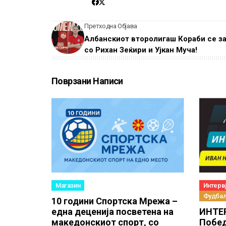
Претходна Објава
Албанскиот второлигаш Кораби се з
со Рихан Зеќири и Ујкан Муча!
Поврзани Написи
Магазин
Интервј
Фудба
10 години Спортска Мрежа –
една деценија посветена на
ИНТЕР
македонскиот спорт, со
Побед