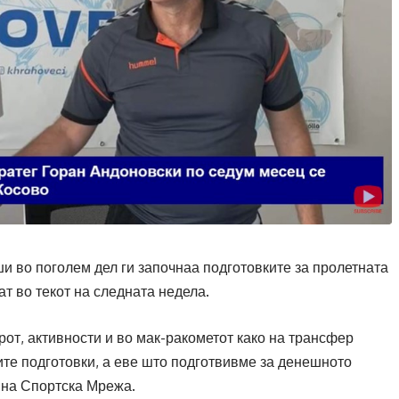
 во поголем дел ги започнаа подготовките за пролетната
ат во текот на следната недела.
рот, активности и во мак-ракометот како на трансфер
ните подготовки, а еве што подготвивме за денешното
 на Спортска Мрежа.