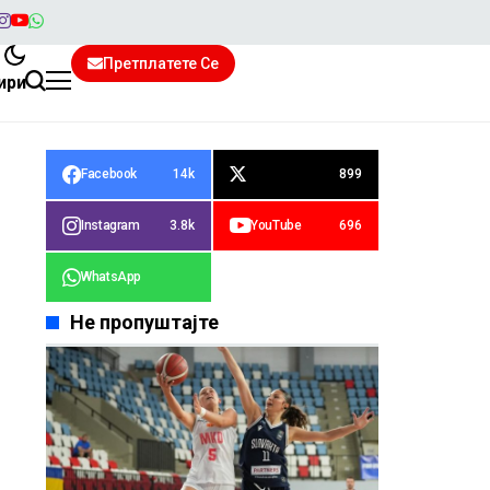
Претплатете Се
ири
Facebook
14k
899
Instagram
3.8k
YouTube
696
WhatsApp
Не пропуштајте