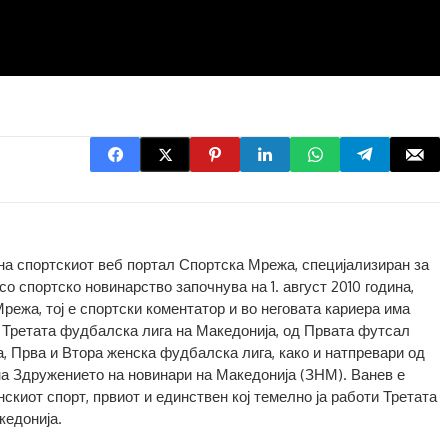
 на спортскиот веб портал Спортска Мрежа, специјализиран за
о спортско новинарство започнува на 1. август 2010 година,
Мрежа, тој е спортски коментатор и во неговата кариера има
 Третата фудбалска лига на Македонија, од Првата футсал
а, Прва и Втора женска фудбалска лига, како и натпревари од
на Здружението на новинари на Македонија (ЗНМ). Ванев е
скиот спорт, првиот и единствен кој темелно ја работи Третата
кедонија.