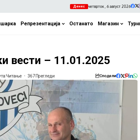
четврток , 6 август 2026
Денес
ошарка
Репрезентација
Останато
Магазин
Турн
и вести – 11.01.2025
ута Читање
367 Прегледи
Сподели