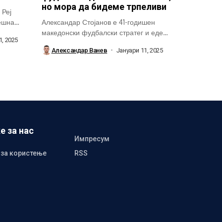
но мора да бидеме трпеливи
 Реј
пешна
Александар Стојанов е 41-годишен
македонски фудбалски стратег и еден
1, 2025
од тренерите кои...
Александар Ванев
Јануари 11, 2025
е за нас
Импресум
 за користење
RSS