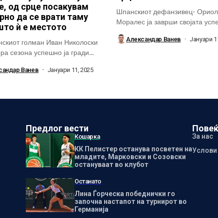
е, од срце посакувам
Шпанскиот дефанзивец- Ориол
рно да се врати таму
Моралес ја заврши својата ус
што ѝ е местото
епизода во ГРК...
Александар Ванев
Јануари 1
скиот голман Иван Николоски
ора сезона успешно ја гради
 интернационална...
сандар Ванев
Јануари 11, 2025
Предлог вести
Повеќ
За нас
Кошарка
КК Пелистер останува посветен на
Услови
младите, Марковски и Созовски
остануваат во клубот
Останато
Лина Ѓорческа победнички го
започна настапот на турнирот во
Германија