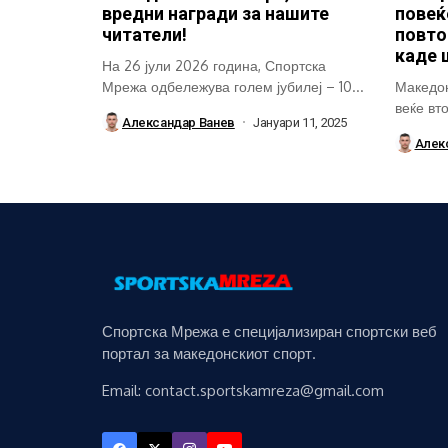
вредни награди за нашите
повеќ
читатели!
повто
каде 
На 26 јули 2026 година, Спортска
Мрежа одбележува голем јубилеј – 10...
Македон
веќе вт
Александар Ванев
Јануари 11, 2025
својата
Алек
Спортска Мрежа е специјализиран спортски веб
портал за македонскиот спорт.
Email: contact.sportskamreza@gmail.com