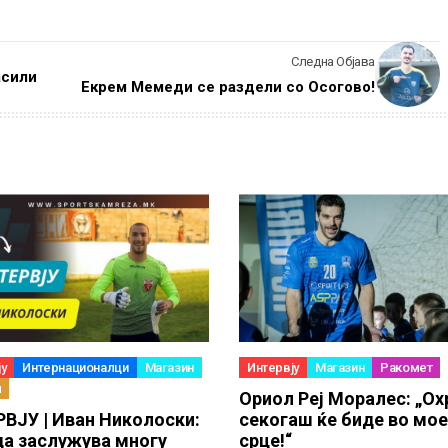
Следна Објава
асили
Екрем Мемеди се раздели со Осогово!
у
Интернационалци
Магазин
Интервју
Магазин
Ракомет
л
Ориол Реј Моралес: „Ох
ВЈУ | Иван Николоски:
секогаш ќе биде во мо
а заслужува многу
срце!“