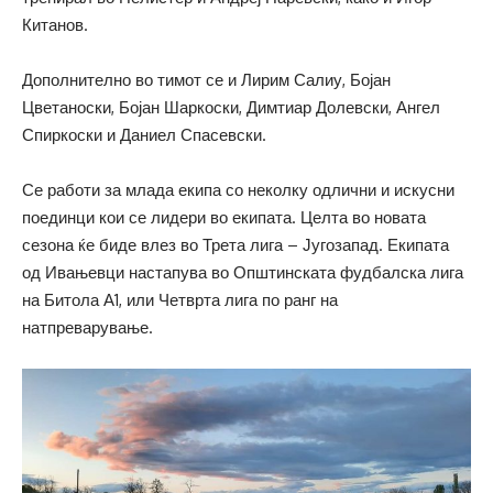
Китанов.
Дополнително во тимот се и Лирим Салиу, Бојан
Цветаноски, Бојан Шаркоски, Димтиар Долевски, Ангел
Спиркоски и Даниел Спасевски.
Се работи за млада екипа со неколку одлични и искусни
поединци кои се лидери во екипата. Целта во новата
сезона ќе биде влез во Трета лига – Југозапад. Екипата
од Ивањевци настапува во Општинската фудбалска лига
на Битола А1, или Четврта лига по ранг на
натпреварување.