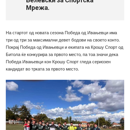
Велевски за Спортска
Мрежа.
На стартот од новата сезона Победа од Ивањевци има
три од три за максимални девет бодови на своето конто.
Покрај Победа од Ивањевци и екипата на Крошу Спорт од
Битола ќе конкурира за првото место, па тоа значи дека
Победа Ивањевци кон Крошу Спорт гледа сериозен
кандидат во трката за првото место.