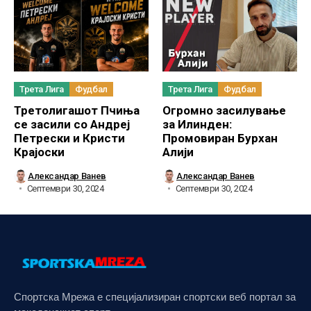
Трета Лига
Фудбал
Трета Лига
Фудбал
Третолигашот Пчиња
Огромно засилување
се засили со Андреј
за Илинден:
Петрески и Кристи
Промовиран Бурхан
Крајоски
Алији
Александар Ванев
Александар Ванев
Септември 30, 2024
Септември 30, 2024
Спортска Мрежа е специјализиран спортски веб портал за