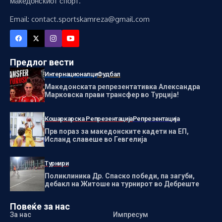
македонскиот спорт.
Email: contact.sportskamreza@gmail.com
Предлог вести
Интернационалци
Фудбал
Македонската репрезентативка Александра
Марковска прави трансфер во Турција!
Кошаркарска Репрезентација
Репрезентација
Прв пораз за македонските кадети на ЕП,
Исланд славеше во Гевгелија
Турнири
Поликлиника Др. Спаско победи, па загуби,
дебакл на Житоше на турнирот во Дебреште
Повеќе за нас
За нас
Импресум