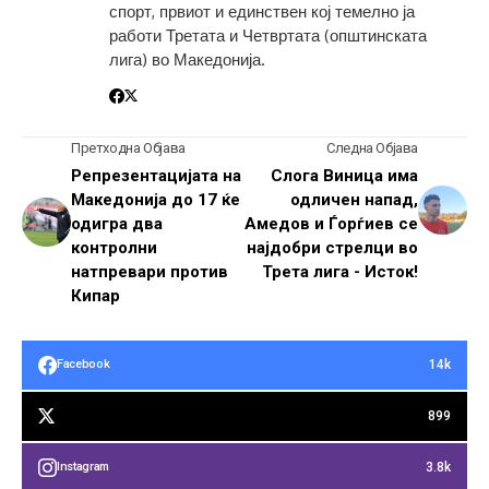
спорт, првиот и единствен кој темелно ја
работи Третата и Четвртата (општинската
лига) во Македонија.
Претходна Објава
Следна Објава
Репрезентацијата на
Слога Виница има
Македонија до 17 ќе
одличен напад,
одигра два
Амедов и Ѓорѓиев се
контролни
најдобри стрелци во
натпревари против
Трета лига - Исток!
Кипар
14k
Facebook
899
3.8k
Instagram