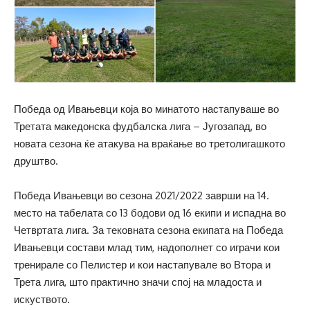
Победа од Ивањевци која во минатото настапуваше во
Третата македонска фудбалска лига – Југозапад, во
новата сезона ќе атакува на враќање во третолигашкото
друштво.
Победа Ивањевци во сезона 2021/2022 заврши на 14.
место на табелата со 13 бодови од 16 екипи и испадна во
Четвртата лига. За тековната сезона екипата на Победа
Ивањевци состави млад тим, надополнет со играчи кои
тренирале со Пелистер и кои настапувале во Втора и
Трета лига, што практично значи спој на младоста и
искуството.