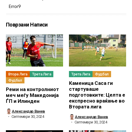
Error9
Поврзани Написи
Втора Лига
Трета Лига
Трета Лига
Фудбал
Фудбал
Каменица Саса ги
стартуваше
Реми на контролниот
подготовките: Целта е
меч меѓу Македонија
експресно враќање во
ЃП и Илинден
Втората лига
Александар Ванев
Септември 30, 2024
Александар Ванев
Септември 30, 2024