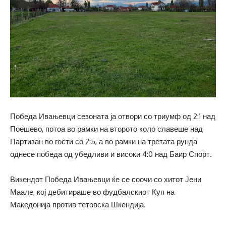
Победа Ивањевци сезоната ја отвори со триумф од 2:1 над
Поешево, потоа во рамки на второто коло славеше над
Партизан во гости со 2:5, а во рамки на третата рунда
однесе победа од убедливи и високи 4:0 над Баир Спорт.
Викендот Победа Ивањевци ќе се соочи со хитот Јени
Маале, кој дебитираше во фудбалскиот Куп на
Македонија против тетовска Шкендија.