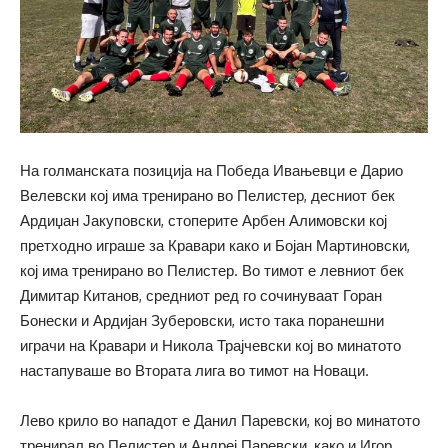
На голманската позиција на Победа Ивањевци е Дарио
Велевски кој има тренирано во Пелистер, десниот бек
Ардиџан Јакуповски, стоперите Арбен Алимовски кој
претходно играше за Кравари како и Бојан Мартиновски,
кој има тренирано во Пелистер. Во тимот е левниот бек
Димитар Китанов, средниот ред го сочинуваат Горан
Бонески и Ардијан Зуберовски, исто така поранешни
играчи на Кравари и Никола Трајчевски кој во минатото
настапуваше во Втората лига во тимот на Новаци.
Лево крило во нападот е Данил Паревски, кој во минатото
тренирал во Пелистер и Андреј Паревски, како и Игор