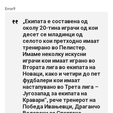
Error9
„Екипата е составена од
околу 20-тина играчи од кои
десет се младинци од
селото кои претходно имаат
тренирано во Пелистер.
Имаме неколку искусни
играчи кои имаат играно во
Втората лига во екипата на
Новаци, како и четири до пет
фудбалери кои имаат
настапувано во Трета лига –
Југозапад за екипата на
Кравари“, рече тренерот на
Победа Ивањевци, Драганчо