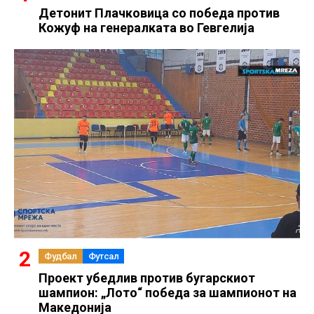
Детонит Плачковица со победа против
Кожуф на генералката во Гевгелија
Фудбал
Футсал
Проект убедлив против бугарскиот
шампион: „Лото“ победа за шампионот на
Македонија