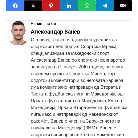
Напишано од
Александар Ванев
-
Основач, главен и одговорен уредник на
спортскиот веб портал Спортска Мрежа,
специјализиран за македонски спорт.
Александар Ванев со спортско новинарство
започнува на 1. август 2010 година, неговиот
најголем проект е Спортска Мрежа, тој е
спортски коментатор и во неговата кариера
има коментирано натпревари од Втората и
Третата фудбалска лига на Македонија, од
Првата футсал лига на Македонија, Куп на
Македонија, Прва и Втора женска фудбалска
лига, како и натпревари од македонскиот
ракомет. Ванев е член на Здружението на
новинари на Македонија (ЗНМ). Ванев е
спортски новинар посветен на македонскиот