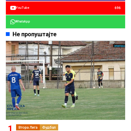
696
YouTube
WhatsApp
Не пропуштајте
Втора Лига
Фудбал