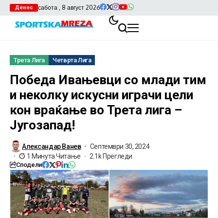
сабота , 8 август 2026
Денес
Трета Лига
Четврта Лига
Победа Ивањевци со млади тим
и неколку искусни играчи цели
кон враќање во Трета лига –
Југозапад!
Александар Ванев
Септември 30, 2024
1 Минута Читање
2.1k Прегледи
Сподели