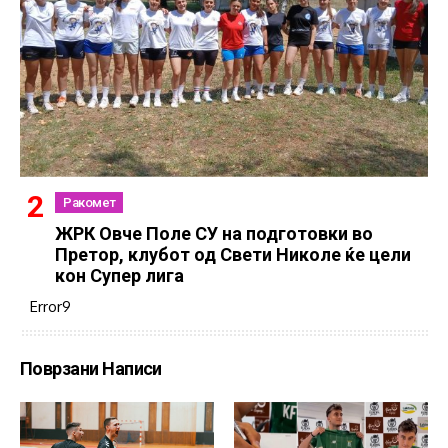
Ракомет
ЖРК Овче Поле СУ на подготовки во
Претор, клубот од Свети Николе ќе цели
кон Супер лига
Error9
Поврзани Написи