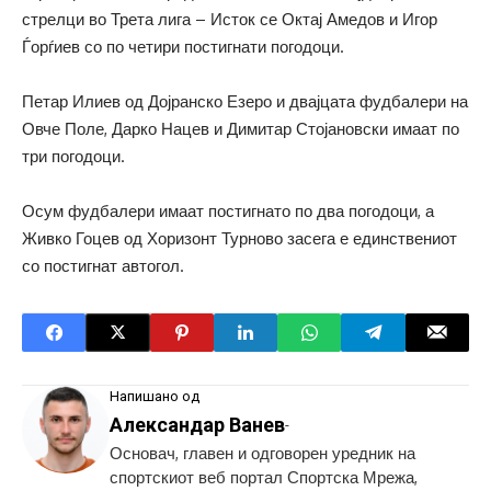
стрелци во Трета лига – Исток се Октај Амедов и Игор
Ѓорѓиев со по четири постигнати погодоци.
Петар Илиев од Дојранско Езеро и двајцата фудбалери на
Овче Поле, Дарко Нацев и Димитар Стојановски имаат по
три погодоци.
Осум фудбалери имаат постигнато по два погодоци, а
Живко Гоцев од Хоризонт Турново засега е единствениот
со постигнат автогол.
Напишано од
Александар Ванев
-
Основач, главен и одговорен уредник на
спортскиот веб портал Спортска Мрежа,