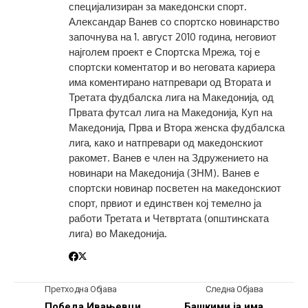
специјализиран за македонски спорт.
Александар Ванев со спортско новинарство
започнува на 1. август 2010 година, неговиот
најголем проект е Спортска Мрежа, тој е
спортски коментатор и во неговата кариера
има коментирано натпревари од Втората и
Третата фудбалска лига на Македонија, од
Првата футсал лига на Македонија, Куп на
Македонија, Прва и Втора женска фудбалска
лига, како и натпревари од македонскиот
ракомет. Ванев е член на Здружението на
новинари на Македонија (ЗНМ). Ванев е
спортски новинар посветен на македонскиот
спорт, првиот и единствен кој темелно ја
работи Третата и Четвртата (општинската
лига) во Македонија.
Претходна Објава
Следна Објава
Победа Ивањевци
Башкими ја има