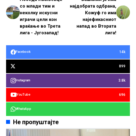
со млади тим и
најдобрата одбрана,
неколку искусни
Кожуф го има
играчи цели кон
најефикасниот
враќање во Трета
напад во Втората
лига - Југозапад!
лига!
14k
Facebook
899
3.8k
Instagram
696
YouTube
WhatsApp
Не пропуштајте