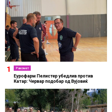
Ракомет
Еурофарм Пелистер убедлив против
Катар: Червар подобар од Вујовиќ