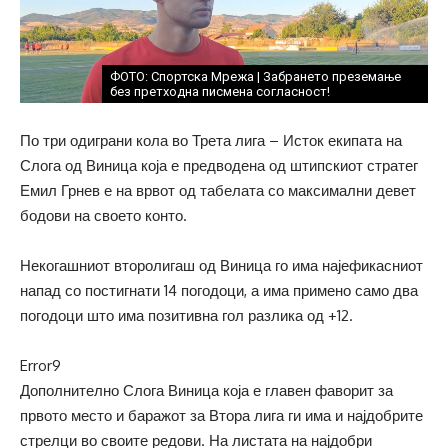
ФОТО: Спортска Мрежа | Забрането преземање
без претходна писмена согласност!
По три одиграни кола во Трета лига – Исток екипата на
Слога од Виница која е предводена од штипскиот стратег
Емил Грнев е на врвот од табелата со максимални девет
бодови на своето конто.
Некогашниот второлигаш од Виница го има најефикасниот
напад со постигнати 14 погодоци, а има примено само два
погодоци што има позитивна гол разлика од +12.
Error9
Дополнително Слога Виница која е главен фаворит за
првото место и баражот за Втора лига ги има и најдобрите
стрелци во своите редови. На листата на најдобри