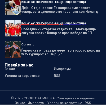
Кошаркарска Репрезентација
Репрезентација
Дејан Стојановски: Го направивме првиот
чекор, сега целосно сме насочени кон Исланд
Кошаркарска Репрезентација
Репрезентација
Победнички старт на кадетите – Македонија
сигурна против Кипар за прва победа на ЕП
Останато
Ѓорческа го предаде мечот во второто коло на
W75 турнирот во Лајпциг
Повеќе за нас
За нас
Импресум
Услови за користење
RSS
© 2025 СПОРТСКА МРЕЖА. Сите права се задржани.
За нас
Импресум
Услови за користење
RSS