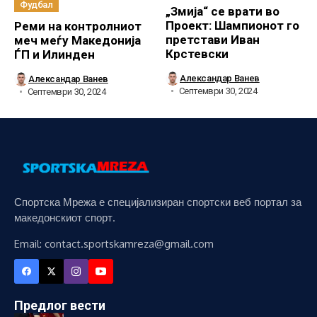
Фудбал
„Змија“ се врати во
Проект: Шампионот го
Реми на контролниот
претстави Иван
меч меѓу Македонија
Крстевски
ЃП и Илинден
Александар Ванев
Александар Ванев
Септември 30, 2024
Септември 30, 2024
Спортска Мрежа е специјализиран спортски веб портал за
македонскиот спорт.
Email: contact.sportskamreza@gmail.com
Предлог вести