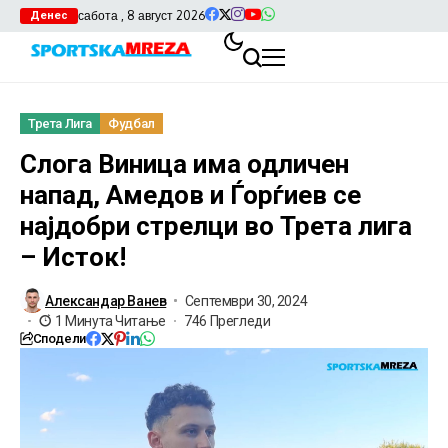
сабота , 8 август 2026
Денес
Трета Лига
Фудбал
Слога Виница има одличен
напад, Амедов и Ѓорѓиев се
најдобри стрелци во Трета лига
– Исток!
Александар Ванев
Септември 30, 2024
1 Минута Читање
746 Прегледи
Сподели