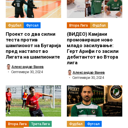
Фудбал
Футсал
Втора Лига
Фудбал
Проект со два силни
(ВИДЕО) Камјани
теста против
промовираше ново
шампионот на Бугарија
младо засилување:
пред настапот во
Герт Арифи го засили
Лигата на шампионите
дебитантот во Втора
лига
Александар Ванев
Септември 30, 2024
Александар Ванев
Септември 30, 2024
Втора Лига
Трета Лига
Фудбал
Футсал