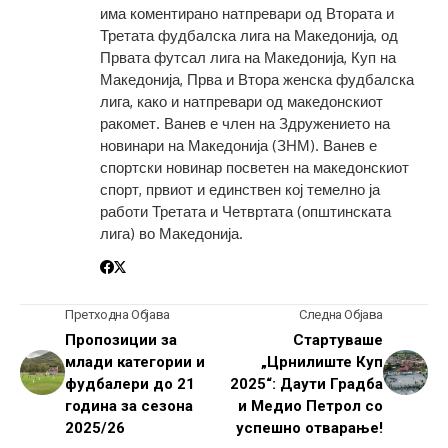
има коментирано натпревари од Втората и
Третата фудбалска лига на Македонија, од
Првата футсал лига на Македонија, Куп на
Македонија, Прва и Втора женска фудбалска
лига, како и натпревари од македонскиот
ракомет. Ванев е член на Здружението на
новинари на Македонија (ЗНМ). Ванев е
спортски новинар посветен на македонскиот
спорт, првиот и единствен кој темелно ја
работи Третата и Четвртата (општинската
лига) во Македонија.
Претходна Објава
Следна Објава
Пропозиции за
Стартуваше
млади категории и
„Црнилиште Куп
фудбалери до 21
2025“: Даути Градба
година за сезона
и Медио Петрол со
2025/26
успешно отварање!