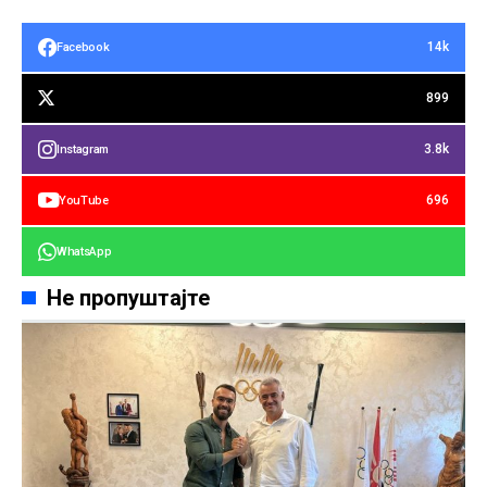
14k
Facebook
899
3.8k
Instagram
696
YouTube
WhatsApp
Не пропуштајте