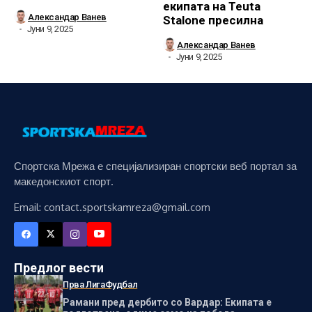
екипата на Teuta
Александар Ванев
Stalone пресилна
Јуни 9, 2025
Александар Ванев
Јуни 9, 2025
Спортска Мрежа е специјализиран спортски веб портал за
македонскиот спорт.
Email: contact.sportskamreza@gmail.com
Предлог вести
Прва Лига
Фудбал
Рамани пред дербито со Вардар: Екипата е