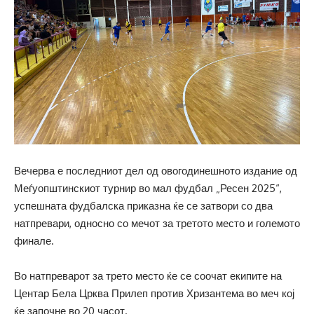
Вечерва е последниот дел од овогодинешното издание од
Меѓуопштинскиот турнир во мал фудбал „Ресен 2025“,
успешната фудбалска приказна ќе се затвори со два
натпревари, односно со мечот за третото место и големото
финале.
Во натпреварот за трето место ќе се соочат екипите на
Центар Бела Црква Прилеп против Хризантема во меч кој
ќе започне во 20 часот.