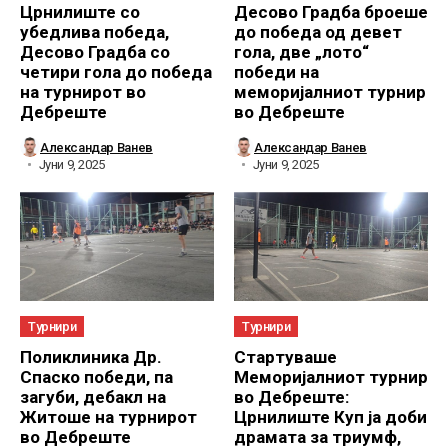
Црнилиште со
Десово Градба броеше
убедлива победа,
до победа од девет
Десово Градба со
гола, две „лото“
четири гола до победа
победи на
на турнирот во
меморијалниот турнир
Дебреште
во Дебреште
Александар Ванев
Александар Ванев
Јуни 9, 2025
Јуни 9, 2025
Турнири
Турнири
Поликлиника Др.
Стартуваше
Спаско победи, па
Меморијалниот турнир
загуби, дебакл на
во Дебреште:
Житоше на турнирот
Црнилиште Куп ја доби
во Дебреште
драмата за триумф,