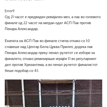
Error9
Од 21 часот е предвиден ревијален меч, а пак во големото
финале од 22 часот на мегдан одат АСП Пак против
Пекара Александар.
Екипата на АСП Пак во финале стигна откако со 1:0
славеше над Центар Бела Црква Прилеп, додека пак
Пекара Александар преку пенал-рулетот се избори за
финалето, откако ремизираше играјќи 1:1 во регуларниот
дел против Хризантема, а во пенал рулетот финалистот
беше подобар со 4:1.