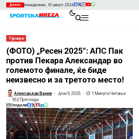
понеделник , 10 август 2026
Денес
Турнири
(ФОТО) „Ресен 2025“: АПС Пак
против Пекара Александар во
големото финале, ќе биде
неизвесно и за третото место!
Александар Ванев
Јуни 9, 2025
1 Минута Читање
952 Прегледи
Сподели