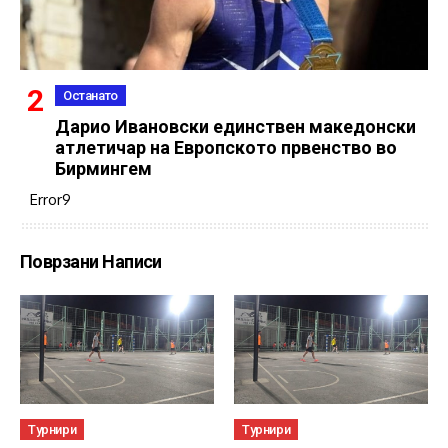
Останато
Дарио Ивановски единствен македонски
атлетичар на Европското првенство во
Бирмингем
Error9
Поврзани Написи
Турнири
Турнири