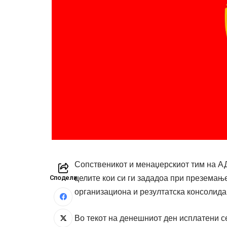
Сопственикот и менаџерскиот тим на А
целите кои си ги зададоа при преземање
Сподели
организациона и резултатска консолидац
Во текот на денешниот ден исплатени се