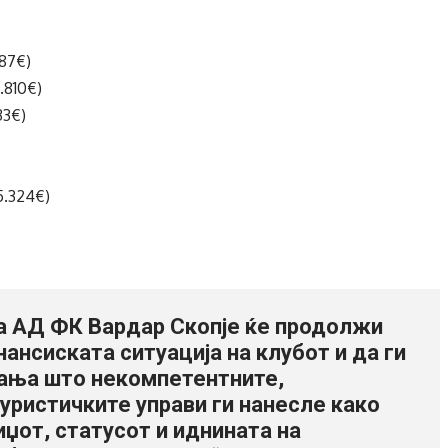
187€)
.810€)
33€)
5.324€)
а АД ФК Вардар Скопје ќе продолжи
ансиската ситуација на клубот и да ги
вања што некомпетентните,
уристичките управи ги нанесле како
иџот, статусот и иднината на