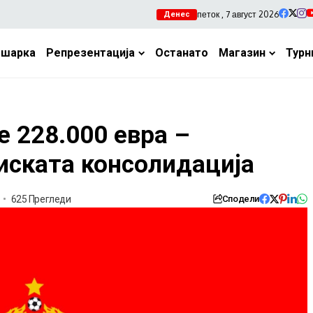
петок , 7 август 2026
Денес
ошарка
Репрезентација
Останато
Магазин
Турн
 228.000 евра –
ската консолидација
625 Прегледи
Сподели