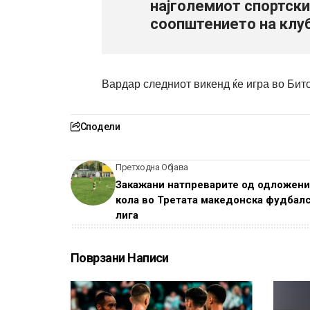
најголемиот спортски
соопштението на клу
Вардар следниот викенд ќе игра во Бит
Сподели
Претходна Објава
Закажани натпреварите од одложени
кола во Третата македонска фудбал
лига
Поврзани Написи