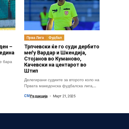
Прва Лига
Фудбал
ден –
Трпчевски ќе го суди дербито
редина
меѓу Вардар и Шкендија,
Стојанов во Куманово,
е бара
Качевски на центарот во
Штип
Делегирани судиите за второто коло на
Првата македонска фудбалска лига,
кое се...
Редакција
Март 21, 2025