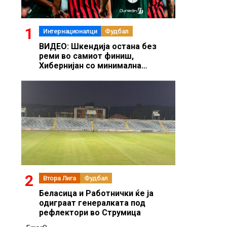
Интернационалци
Фудбал
ВИДЕО: Шкендија остана без
реми во самиот финиш,
Хибернијан со минимална
предност доаѓа на реваншот во
Скопје
Втора Лига
Фудбал
Беласица и Работнички ќе ја
одиграат генералката под
рефлектори во Струмица