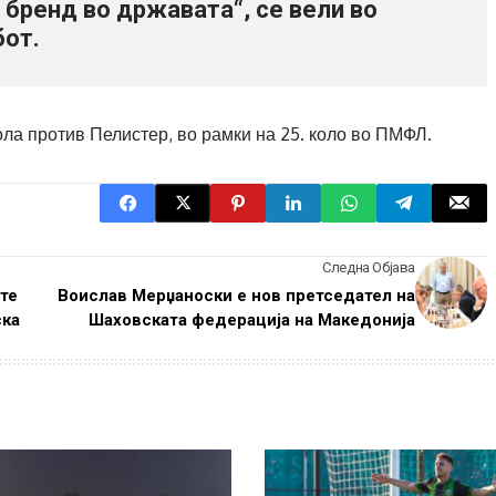
 бренд во државата“, се вели во
бот.
ола против Пелистер, во рамки на 25. коло во ПМФЛ.
Следна Објава
те
Воислав Мерџаноски е нов претседател на
ска
Шаховската федерација на Македонија