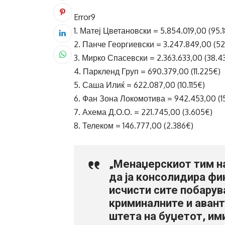
Error9
1. Матеј Цветановски = 5.854.019,00 (95.
2. Панче Георгиевски = 3.247.849,00 (52
3. Мирко Спасевски = 2.363.633,00 (38.4
4. Паркленд Груп = 690.379,00 (11.225€)
5. Саша Илиќ = 622.087,00 (10.115€)
6. Фан Зона Локомотива = 942.453,00 (1
7. Ахема Д.О.О. = 221.745,00 (3.605€)
8. Телеком = 146.777,00 (2.386€)
„Менаџерскиот тим н
да ја консолидира фин
исчисти сите побару
криминалните и авант
штета на буџетот, им