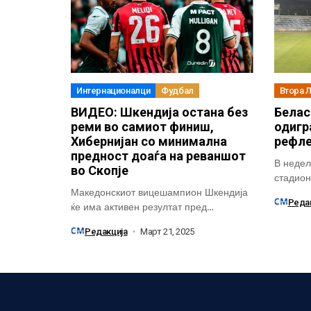
Интернационалци
Фудбал
Втора 
ВИДЕО: Шкендија остана без
Белас
реми во самиот финиш,
одигр
Хибернијан со минимална
рефле
предност доаѓа на реваншот
В недела
во Скопје
стадионо
Македонскиот вицешампион Шкендија
Реда
ќе има активен резултат пред
реваншот од третото квалификациско...
Редакција
Март 21, 2025