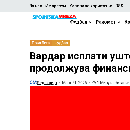
За нас
Импресум
Услови за користење
RSS
Фудбал
Ракомет
К
Прва Лига
Фудбал
Вардар исплати уште
продолжува финанси
Редакција
Март 21, 2025
1 Минута Читање