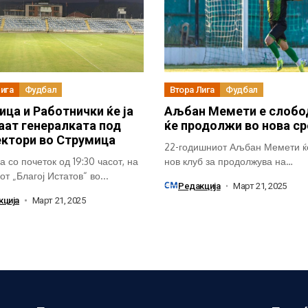
Лига
Фудбал
Втора Лига
Фудбал
ица и Работнички ќе ја
Аљбан Мемети е слобо
аат генералката под
ќе продолжи во нова с
ктори во Струмица
22-годишниот Аљбан Мемети ќ
 со почеток од 19:30 часот, на
нов клуб за продолжува на
т „Благој Истатов“ во...
соработката, откако...
Редакција
Март 21, 2025
кција
Март 21, 2025