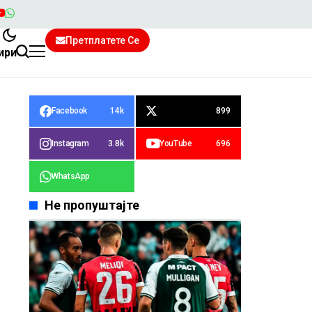
Претплатете Се
ири
Facebook
14k
899
Instagram
3.8k
YouTube
696
WhatsApp
Не пропуштајте