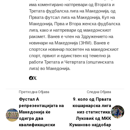
има коментирано натпревари од Втората и
Третата фудбалска лига на Македонија, од
Првата футсал лига на Македонија, Куп на
Македонија, Прва и Втора женска фудбалска
лига, како и натпревари од македонскиот
ракомет. Ванев е член на Здружението на
новинари на Македонија (ЗНМ). Ванев е
спортски новинар посветен на македонскиот
спорт, првиот и единствен кој темелно ја
работи Третата и Четвртата (општинската
лига) во Македонија.
Претходна Објава
Следна Објава
Фустал А
9. коло од Првата
репрезентацијата на
кошаркарска лига
Македонија ќе
низ статистика:
одигра два
Луковиќ од МКК
квалификациски
Куманово најдобар