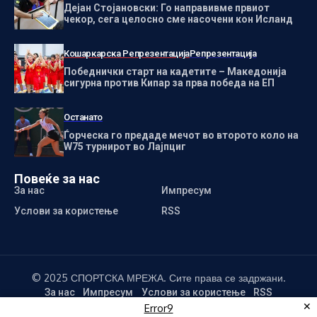
Дејан Стојановски: Го направивме првиот
чекор, сега целосно сме насочени кон Исланд
Кошаркарска Репрезентација
Репрезентација
Победнички старт на кадетите – Македонија
сигурна против Кипар за прва победа на ЕП
Останато
Ѓорческа го предаде мечот во второто коло на
W75 турнирот во Лајпциг
Повеќе за нас
За нас
Импресум
Услови за користење
RSS
© 2025 СПОРТСКА МРЕЖА. Сите права се задржани.
За нас
Импресум
Услови за користење
RSS
✕
Error9