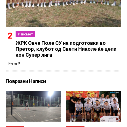
Ракомет
ЖРК Овче Поле СУ на подготовки во
Претор, клубот од Свети Николе ќе цели
кон Супер лига
Error9
Поврзани Написи