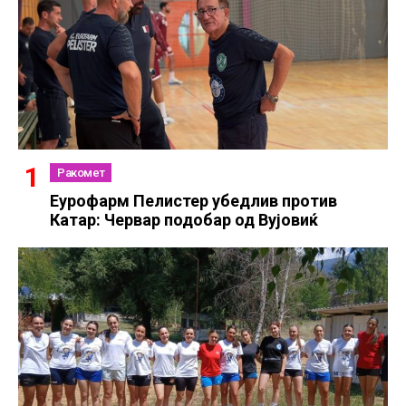
Ракомет
Еурофарм Пелистер убедлив против
Катар: Червар подобар од Вујовиќ