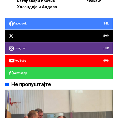
натпревари против
скокач!
Холандија и Андора
14k
Facebook
899
3.8k
Instagram
696
YouTube
WhatsApp
Не пропуштајте