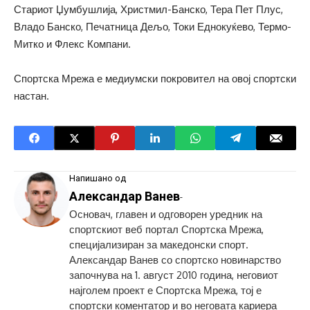
Стариот Џумбушлија, Христмил-Банско, Тера Пет Плус,
Владо Банско, Печатница Дељо, Токи Еднокуќево, Термо-
Митко и Флекс Компани.
Спортска Мрежа е медиумски покровител на овој спортски
настан.
Напишано од
Александар Ванев
-
Основач, главен и одговорен уредник на
спортскиот веб портал Спортска Мрежа,
специјализиран за македонски спорт.
Александар Ванев со спортско новинарство
започнува на 1. август 2010 година, неговиот
најголем проект е Спортска Мрежа, тој е
спортски коментатор и во неговата кариера