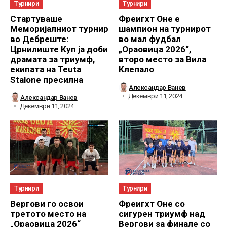
Турнири
Турнири
Стартуваше
Фреигхт Оне е
Меморијалниот турнир
шампион на турнирот
во Дебреште:
во мал фудбал
Црнилиште Куп ја доби
„Ораовица 2026“,
драмата за триумф,
второ место за Вила
екипата на Teuta
Клепало
Stalone пресилна
Александар Ванев
Декември 11, 2024
Александар Ванев
Декември 11, 2024
Турнири
Турнири
Вергови го освои
Фреигхт Оне со
третото место на
сигурен триумф над
„Ораовица 2026“
Вергови за финале со