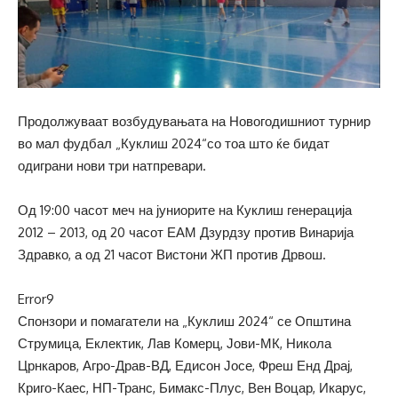
Продолжуваат возбудувањата на Новогодишниот турнир
во мал фудбал „Куклиш 2024“со тоа што ќе бидат
одиграни нови три натпревари.
Од 19:00 часот меч на јуниорите на Куклиш генерација
2012 – 2013, од 20 часот ЕАМ Дзурдзу против Винарија
Здравко, а од 21 часот Вистони ЖП против Дрвош.
Error9
Спонзори и помагатели на „Куклиш 2024“ се Општина
Струмица, Еклектик, Лав Комерц, Јови-МК, Никола
Црнкаров, Агро-Драв-ВД, Едисон Јосе, Фреш Енд Драј,
Криго-Каес, НП-Транс, Бимакс-Плус, Вен Воцар, Икарус,