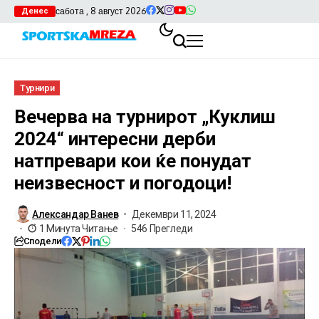
сабота , 8 август 2026
Денес
Турнири
Вечерва на турнирот „Куклиш
2024“ интересни дерби
натпревари кои ќе понудат
неизвесност и погодоци!
Александар Ванев
Декември 11, 2024
1 Минута Читање
546 Прегледи
Сподели