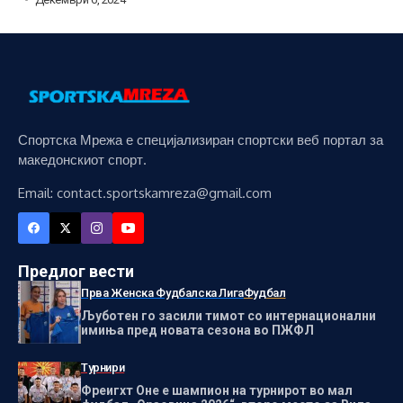
Спортска Мрежа е специјализиран спортски веб портал за
македонскиот спорт.
Email: contact.sportskamreza@gmail.com
Предлог вести
Прва Женска Фудбалска Лига
Фудбал
Љуботен го засили тимот со интернационални
имиња пред новата сезона во ПЖФЛ
Турнири
Фреигхт Оне е шампион на турнирот во мал