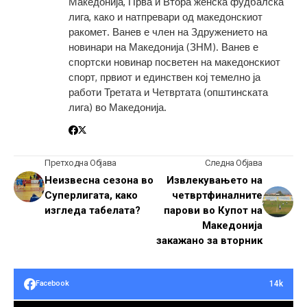
Македонија, Прва и Втора женска фудбалска
лига, како и натпревари од македонскиот
ракомет. Ванев е член на Здружението на
новинари на Македонија (ЗНМ). Ванев е
спортски новинар посветен на македонскиот
спорт, првиот и единствен кој темелно ја
работи Третата и Четвртата (општинската
лига) во Македонија.
Претходна Објава
Следна Објава
Неизвесна сезона во
Извлекувањето на
Суперлигата, како
четвртфиналните
изгледа табелата?
парови во Купот на
Македонија
закажано за вторник
14k
Facebook