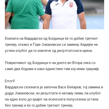
Екипата на Вардарски од Богданци ќе го добие третиот
тренер, откако и Ѓоре Јовановски си замина, бидејќи не
успеа клубот да го извлече од резултатската криза.
Повратникот од Богданци е на дното во Втора лига со
самп два бодови и како единствен тим кој нема триумф.
Error9
Вардарски сезоната ја започна Васе Беќаров, тој замина и
дојде Јовановски, но резултати и натаму нема, па клубот
на едно коло до крајот на есенската полусезона остана
без тренер и ќе го добие третиот тренер.