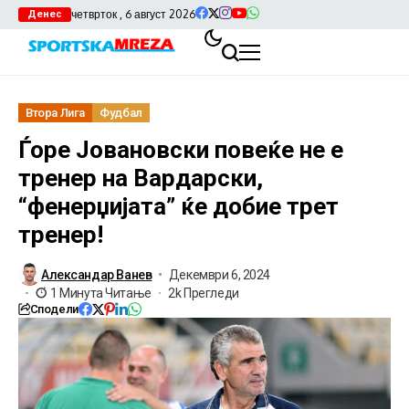
четврток , 6 август 2026
Денес
Втора Лига
Фудбал
Ѓоре Јовановски повеќе не е
тренер на Вардарски,
“фенерџијата” ќе добие трет
тренер!
Александар Ванев
Декември 6, 2024
1 Минута Читање
2k Прегледи
Сподели