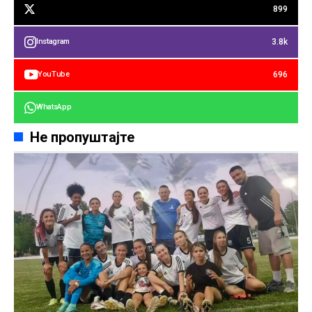
899
3.8k
Instagram
696
YouTube
WhatsApp
Не пропуштајте