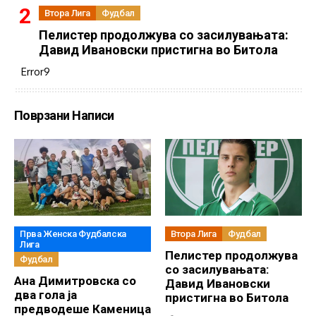
Втора Лига
Фудбал
Пелистер продолжува со засилувањата:
Давид Ивановски пристигна во Битола
Error9
Поврзани Написи
Прва Женска Фудбалска
Втора Лига
Фудбал
Лига
Пелистер продолжува
Фудбал
со засилувањата:
Ана Димитровска со
Давид Ивановски
два гола ја
пристигна во Битола
предводеше Каменица