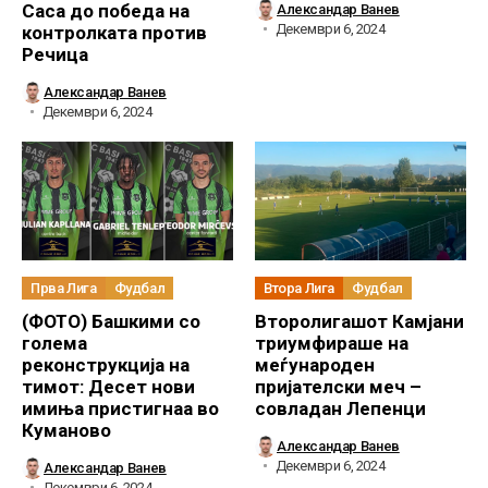
Саса до победа на
Александар Ванев
Декември 6, 2024
контролката против
Речица
Александар Ванев
Декември 6, 2024
Прва Лига
Фудбал
Втора Лига
Фудбал
(ФОТО) Башкими со
Второлигашот Камјани
голема
триумфираше на
реконструкција на
меѓународен
тимот: Десет нови
пријателски меч –
имиња пристигнаа во
совладан Лепенци
Куманово
Александар Ванев
Декември 6, 2024
Александар Ванев
Декември 6, 2024