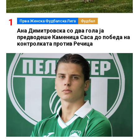
Прва Женска Фудбалска Лига
Фудбал
Ана Димитровска со два гола ја
предводеше Каменица Саса до победа на
контролката против Речица