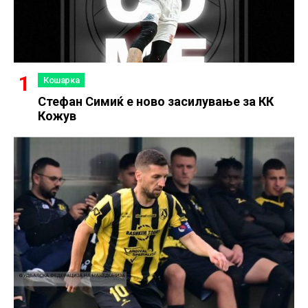
Кошарка
Стефан Симиќ е ново засилување за КК
Кожув