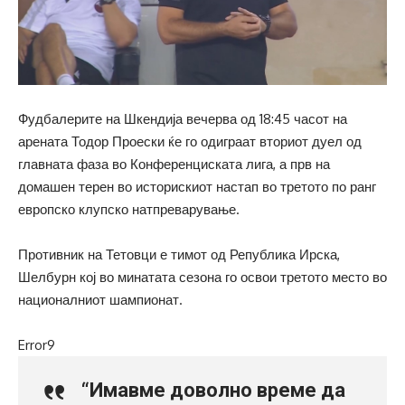
Фудбалерите на Шкендија вечерва од 18:45 часот на
арената Тодор Проески ќе го одиграат вториот дуел од
главната фаза во Конференциската лига, а прв на
домашен терен во историскиот настап во третото по ранг
европско клупско натпреварување.
Противник на Тетовци е тимот од Република Ирска,
Шелбурн кој во минатата сезона го освои третото место во
националниот шампионат.
Error9
“Имавме доволно време да