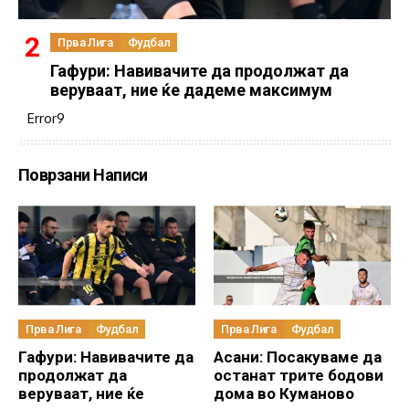
Прва Лига
Фудбал
Гафури: Навивачите да продолжат да
веруваат, ние ќе дадеме максимум
Error9
Поврзани Написи
Прва Лига
Фудбал
Прва Лига
Фудбал
Гафури: Навивачите да
Асани: Посакуваме да
продолжат да
останат трите бодови
веруваат, ние ќе
дома во Куманово