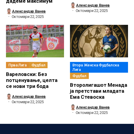
дадеме максимум
Александар Ванев
Октомври 22, 2025
Александар Ванев
Октомври 22, 2025
Прва Лига
Фудбал
Втора Женска Фудбалска
Лига
Вареловски: Без
Фудбал
потценување, целта
Второлигашот Менада
се нови три бода
ја претстави младата
Ема Стевоска
Александар Ванев
Октомври 22, 2025
Александар Ванев
Октомври 22, 2025