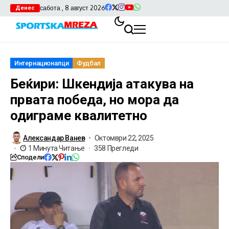
сабота , 8 август 2026
Денес
Интернационалци
Фудбал
Беќири: Шкендија атакува на
првата победа, но мора да
одиграме квалитетно
Александар Ванев
Октомври 22, 2025
1 Минута Читање
358 Прегледи
Сподели