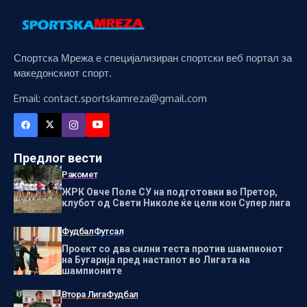
Спортска Мрежа е специјализиран спортски веб портал за
македонскиот спорт.
Email: contact.sportskamreza@gmail.com
Предлог вести
Ракомет
ЖРК Овче Поле СУ на подготовки во Претор,
клубот од Свети Николе ќе цели кон Супер лига
Фудбал
Футсал
Проект со два силни теста против шампионот
на Бугарија пред настапот во Лигата на
шампионите
Втора Лига
Фудбал