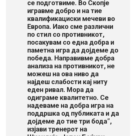
се подготвиме. Во Скопје
игравме добро и на тие
квалификациски мечеви во
Европа. Иако сме различни
по стил со противникот,
посакувам со една добра и
паметна игра да дојдеме до
победа. Направивме добра
анализа на противникот, не
можеш на ова ниво да
најдеш слабости кај ниту
еден ривал. Мора да
одиграме квалитетно. Се
надеваме на добра игра на
поддршка од публиката и да
дојдеме до тие три бода”,
изјави тренерот на