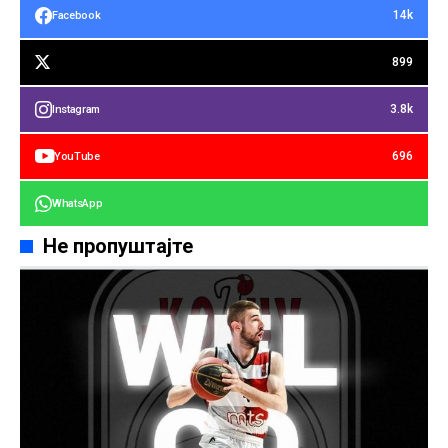
14k
Facebook
899
3.8k
Instagram
696
YouTube
WhatsApp
Не пропуштајте