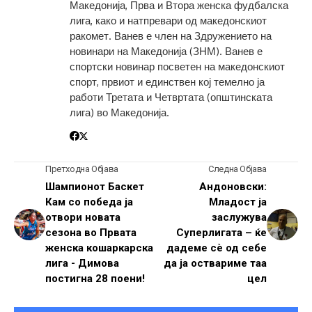
Македонија, Прва и Втора женска фудбалска
лига, како и натпревари од македонскиот
ракомет. Ванев е член на Здружението на
новинари на Македонија (ЗНМ). Ванев е
спортски новинар посветен на македонскиот
спорт, првиот и единствен кој темелно ја
работи Третата и Четвртата (општинската
лига) во Македонија.
Претходна Објава
Следна Објава
Шампионот Баскет
Андоновски:
Кам со победа ја
Младост ја
отвори новата
заслужува
сезона во Првата
Суперлигата – ќе
женска кошаркарска
дадеме сè од себе
лига - Димова
да ја оствариме таа
постигна 28 поени!
цел