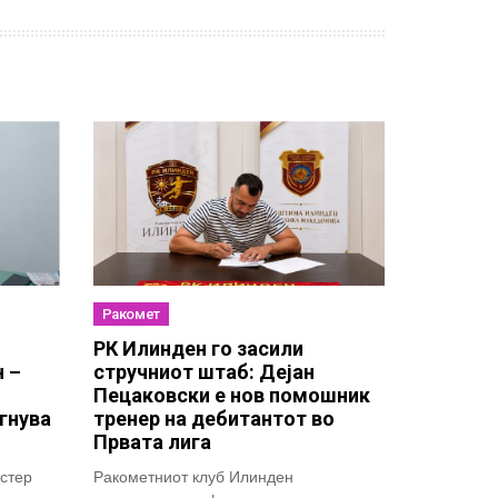
Ракомет
РК Илинден го засили
н –
стручниот штаб: Дејан
Пецаковски е нов помошник
гнува
тренер на дебитантот во
Првата лига
стер
Ракометниот клуб Илинден