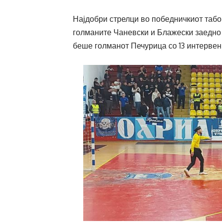
Најдобри стрелци во победничкиот табо
голманите Чаневски и Блажески заедно 
беше голманот Печурица со 13 интервенц