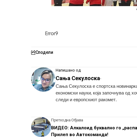
Error9
Сподели
Напишано од
Сања Секулоска
-
Сања Секулоска е спортска новинарка
економски науки, која започнува од х
следи и европскиот ракомет.
Претходна Објава
ВИДЕО: Алкалоид буквално го „расп
Прилеп во Автокоманда!