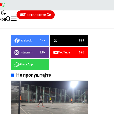
Претплатете Се
ири
Facebook
14k
899
Instagram
3.8k
YouTube
696
WhatsApp
Не пропуштајте