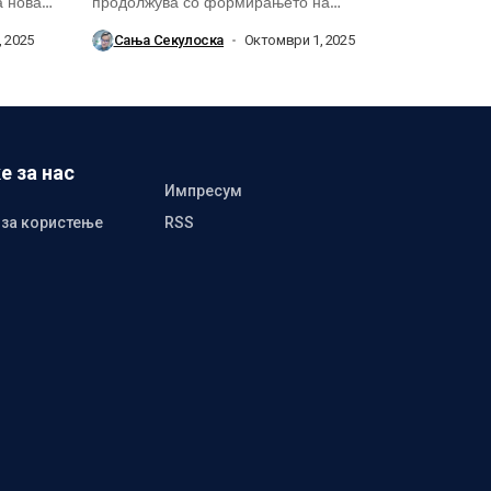
а новата
продолжува со формирањето на
стручниот штаб во пресрет на...
 2025
Сања Секулоска
Октомври 1, 2025
е за нас
Импресум
 за користење
RSS