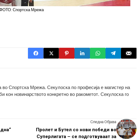
ФОТО: Спортска Мрежа
 во Спортска Мрежа. Секулоска по професија е магистер на
оби кон новинарството конкретно во ракометот. Секулоска го
Следна Објава
адна“
Пролет и Бутел со нови победи во
Суперлигата – се подготвуваат за