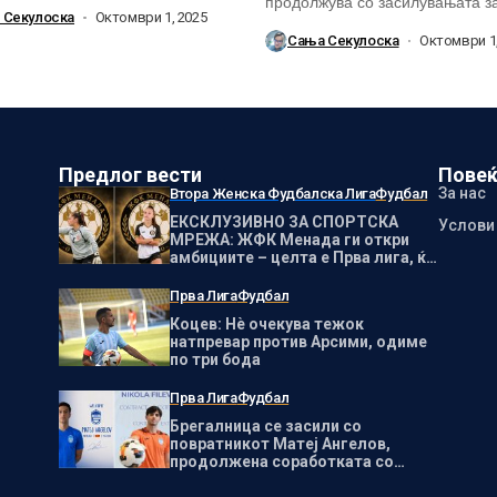
продолжува со засилувањата з
 Секулоска
Октомври 1, 2025
сезона, а како...
Сања Секулоска
Октомври 1,
Предлог вести
Повеќ
За нас
Втора Женска Фудбалска Лига
Фудбал
ЕКСКЛУЗИВНО ЗА СПОРТСКА
Услови
МРЕЖА: ЖФК Менада ги откри
амбициите – целта е Прва лига, ќе
се гради клуб за шампионска
иднина!
Прва Лига
Фудбал
Коцев: Нѐ очекува тежок
натпревар против Арсими, одиме
по три бода
Прва Лига
Фудбал
Брегалница се засили со
повратникот Матеј Ангелов,
продолжена соработката со
голманот Никола Филевски