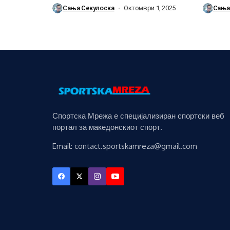
кариерата надвор од...
Сања Секулоска
Октомври 1, 2025
Сања
Спортска Мрежа е специјализиран спортски веб
портал за македонскиот спорт.
Email: contact.sportskamreza@gmail.com