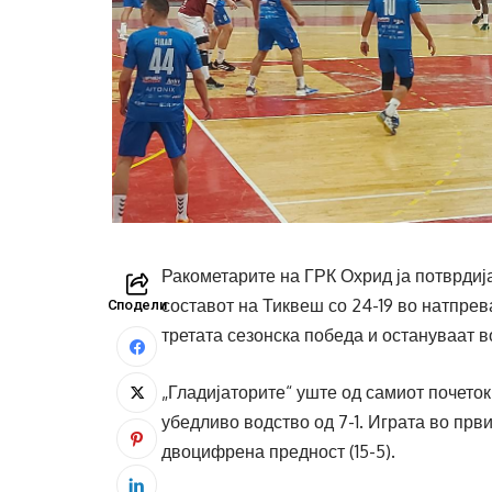
Ракометарите на ГРК Охрид ја потврдиј
составот на Тиквеш со 24-19 во натпрев
Сподели
третата сезонска победа и остануваат в
„Гладијаторите“ уште од самиот почеток
убедливо водство од 7-1. Играта во прв
двоцифрена предност (15-5).