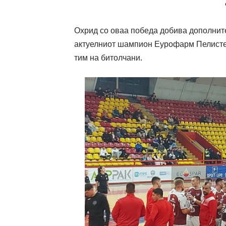
Охрид со оваа победа добива дополнит
актуелниот шампион Еурофарм Пелистер,
тим на битолчани.