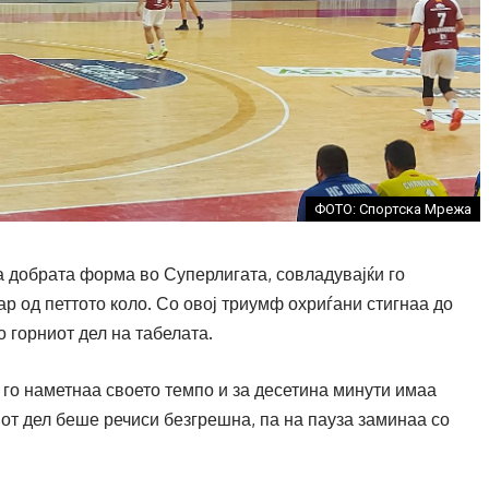
ФОТО: Спортска Мрежа
а добрата форма во Суперлигата, совладувајќи го
ар од петтото коло. Со овој триумф охриѓани стигнаа до
о горниот дел на табелата.
 го наметнаа своето темпо и за десетина минути имаа
иот дел беше речиси безгрешна, па на пауза заминаа со