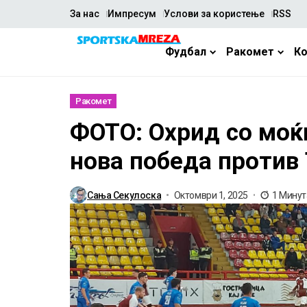
За нас
Импресум
Услови за користење
RSS
Фудбал
Ракомет
К
Ракомет
ФОТО: Охрид со моќ
нова победа против
Сања Секулоска
Октомври 1, 2025
1 Мину