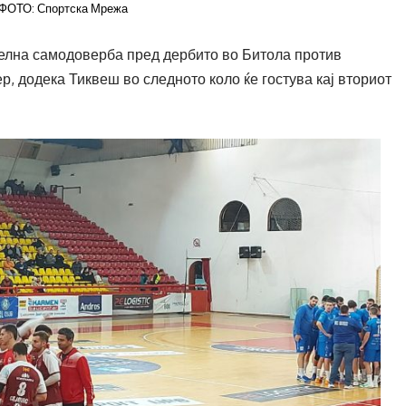
ФОТО: Спортска Мрежа
елна самодоверба пред дербито во Битола против
 додека Тиквеш во следното коло ќе гостува кај вториот