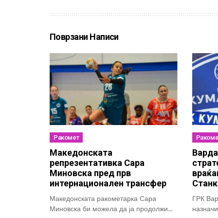
Поврзани Написи
Ракомет
Ракоме
Македонската
Варда
репрезентативка Сара
страт
Миновска пред прв
враќа
интернационален трансфер
Станк
Македонската ракометарка Сара
ГРК Вар
Миновска би можела да ја продолжи
назначи