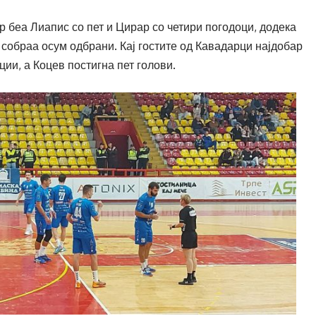
р беа Лиапис со пет и Цирар со четири погодоци, додека
собраа осум одбрани. Кај гостите од Кавадарци најдобар
ии, а Коцев постигна пет голови.