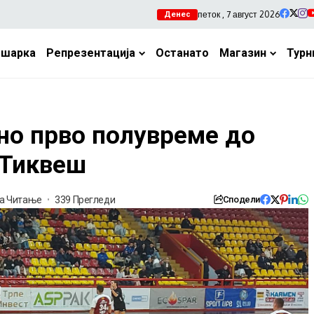
петок , 7 август 2026
Денес
ошарка
Репрезентација
Останато
Магазин
Турн
но прво полувреме до
 Тиквеш
та Читање
339 Прегледи
Сподели