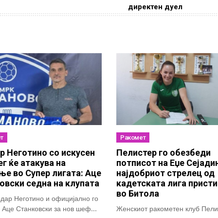
директен дуел
т
Ракомет
р Неготино со искусен
Пелистер го обезбеди
ег ќе атакува на
потписот на Еџе Сејади
ње во Супер лигата: Аце
најдобриот стрелец од
овски седна на клупата
кадетската лига присти
во Битола
дар Неготино и официјално го
 Аце Станковски за нов шеф...
Женскиот ракометен клуб Пели