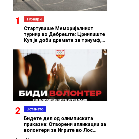
Турнири
Стартуваше Меморијалниот
турнир во Дебреште: Црнилиште
Куп ја доби драмата за триумф,
екипата на Teuta Stalone
пресилна
Останато
Бидете дел од олимписката
приказна: Отворени апликации за
волонтери за Игрите во Лос
Анџелес 2028