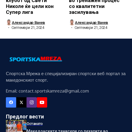
клубот од Свети
во тренажен процес
Николе ќе цели кон
со квалитетни
Супер лига
засилувања
Александар Ванев
Александар Ванев
Септември 21, 2024
Септември 21, 2024
Спортска Мрежа е специјализиран спортски веб портал за
македонскиот спорт.
Email: contact.sportskamreza@gmail.com
Предлог вести
Останато
Македонските тенисери со пехарите во