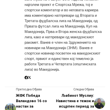
најголем проект е Спортска Мрежа, тој е
спортски коментатор и во неговата кариера
има коментирано натпревари од Втората и
Третата фудбалска лига на Македонија, од
Првата футсал лига на Македонија, Куп на
Македонија, Прва и Втора женска фудбалска
лига, како и натпревари од македонскиот
ракомет. Ванев е член на Здружението на
новинари на Македонија (ЗНМ). Ванев е
спортски новинар посветен на македонскиот
спорт, првиот и единствен кој темелно ја
работи Третата и Четвртата (општинската
лига) во Македонија.
Претходна Објава
Следна Објава
ЖФК Победа
Љабинот Муслиу:
Валандово 16 со
Навистина е тежок и
настан за
исцрпен период за