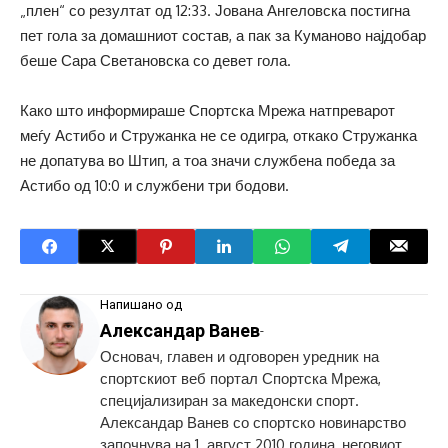
„плен“ со резултат од 12:33. Јована Ангеловска постигна
пет гола за домашниот состав, а пак за Куманово најдобар
беше Сара Светановска со девет гола.
Како што информираше Спортска Мрежа натпреварот
меѓу Астибо и Стружанка не се одигра, откако Стружанка
не допатува во Штип, а тоа значи службена победа за
Астибо од 10:0 и службени три бодови.
Напишано од
Александар Ванев
-
Основач, главен и одговорен уредник на
спортскиот веб портал Спортска Мрежа,
специјализиран за македонски спорт.
Александар Ванев со спортско новинарство
започнува на 1. август 2010 година, неговиот