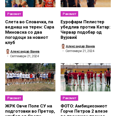
Ракомет
Ракомет
Слетa во Словачка, па
Еурофарм Пелистер
веднаш на терен: Сара
убедлив против Катар:
Миновска со два
Червар подобар од
погодоци за новиот
Вујовиќ
клуб
Александар Ванев
Септември 21, 2024
Александар Ванев
Септември 21, 2024
Ракомет
Ракомет
ЖРК Овче Поле СУ на
ФОТО: Амбициозниот
подготовки во Претор,
Ѓорче Петров 2 влезе