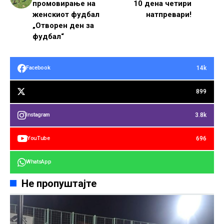
промовирање на
10 дена четири
женскиот фудбал
натпревари!
„Отворен ден за
фудбал“
14k
Facebook
899
3.8k
Instagram
696
YouTube
WhatsApp
Не пропуштајте