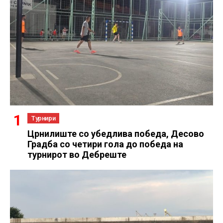
Турнири
Црнилиште со убедлива победа, Десово
Градба со четири гола до победа на
турнирот во Дебреште