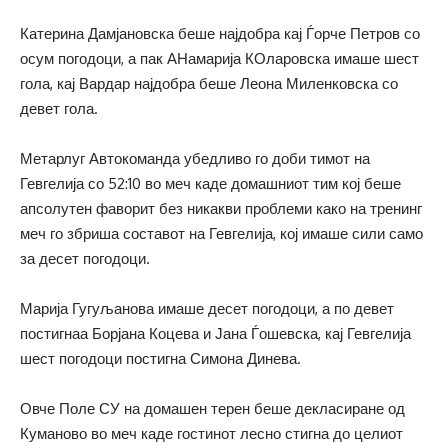
Катерина Дамјановска беше најдобра кај Ѓорче Петров со
осум погодоци, а пак АНамарија КОларовска имаше шест
гола, кај Вардар најдобра беше Леона Миленковска со
девет гола.
Метарлуг Автокоманда убедливо го доби тимот на
Гевгелија со 52:10 во меч каде домашниот тим кој беше
апсолутен фаворит без никакви проблеми како на тренинг
меч го збриша составот на Гевгелија, кој имаше сили само
за десет погодоци.
Марија Гугуљанова имаше десет погодоци, а по девет
постигнаа Борјана Коцева и Јана Ѓошевска, кај Гевгелија
шест погодоци постигна Симона Динева.
Овче Поле СУ на домашен терен беше декласиране од
Куманово во меч каде гостинот лесно стигна до целиот