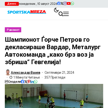
понеделник , 10 август 2026
Денес
Ракомет
Шампионот Ѓорче Петров го
декласираше Вардар, Металург
Автокоманда „како брз воз ја
збриша“ Гевгелија!
Александар Ванев
Септември 21, 2024
1 Минута Читање
357 Прегледи
Сподели