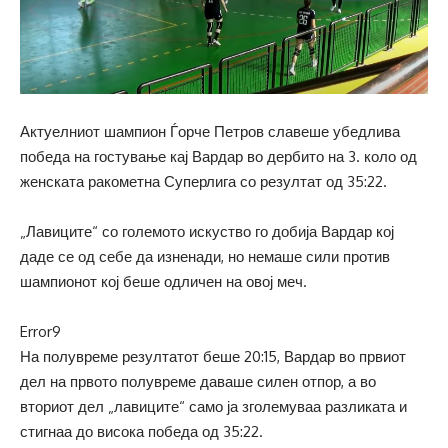
Актуелниот шампион Ѓорче Петров славеше убедлива
победа на гостување кај Вардар во дербито на 3. коло од
женската ракометна Суперлига со резултат од 35:22.
„Лавиците“ со големото искуство го добија Вардар кој
даде се од себе да изненади, но немаше сили против
шампионот кој беше одличен на овој меч.
Error9
На полувреме резултатот беше 20:15, Вардар во првиот
дел на првото полувреме даваше силен отпор, а во
вториот дел „лавиците“ само ја зголемуваа разликата и
стигнаа до висока победа од 35:22.