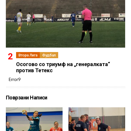
Втора Лига
Фудбал
Осогово со триумф на „генералката“
против Тетекс
Error9
Поврзани Написи