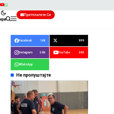
Претплатете Се
ири
Facebook
14k
899
Instagram
3.8k
YouTube
696
WhatsApp
Не пропуштајте