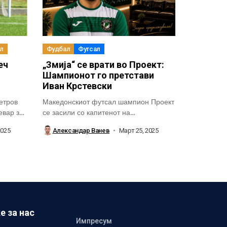
л
Фудбал
Футсал
еч
„Змија“ се врати во Проект:
Шампионот го претстави
Иван Крстевски
етров
Македонскиот футсал шампион Проект
евар за
се засили со капитенот на
македонската футсал репрезентација...
2025
Александар Ванев
Март 25, 2025
е за нас
Импресум