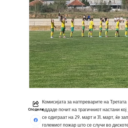
Комисијата за натпреварите на Третата
оддаде почит на трагичниот настани кој ј
Сподели
се одиграат на 29. март и 31. март, ќе з
големиот пожар што се случи во дискоте