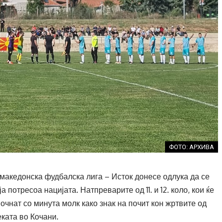
ФОТО: АРХИВА
 македонска фудбалска лига – Исток донесе одлука да се
а потресоа нацијата. Натпреварите од 11. и 12. коло, кои ќе
апочнат со минута молк како знак на почит кон жртвите од
ката во Кочани.