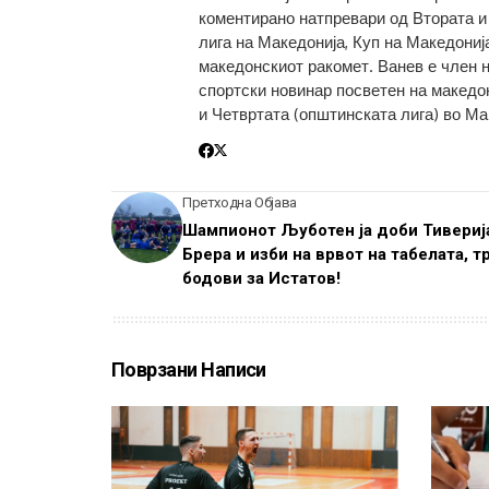
коментирано натпревари од Втората и
лига на Македонија, Куп на Македониј
македонскиот ракомет. Ванев е член 
спортски новинар посветен на македон
и Четвртата (општинската лига) во Ма
Претходна Објава
Шампионот Љуботен ја доби Тивериј
Брера и изби на врвот на табелата, т
бодови за Истатов!
Поврзани Написи