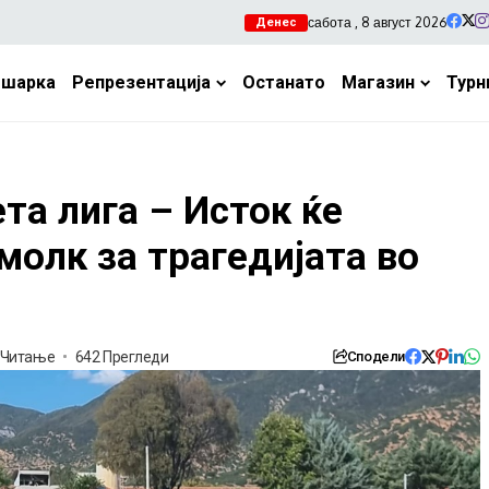
сабота , 8 август 2026
Денес
ошарка
Репрезентација
Останато
Магазин
Турн
та лига – Исток ќе
молк за трагедијата во
 Читање
642 Прегледи
Сподели