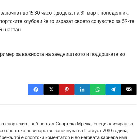
започнат во 15:30 часот, додека на 31. март, понеделник,
спортските клубови ќе го изразат своето сочувство за 59-те
ен настан.
 пример за важноста на заедништвото и поддршката во
 на спортскиот веб портал Спортска Мрежа, специјализиран за
о спортско новинарство започнува на 1. август 2010 година,
Мрежа, тој е спортски коментатор и во неговата кариера има