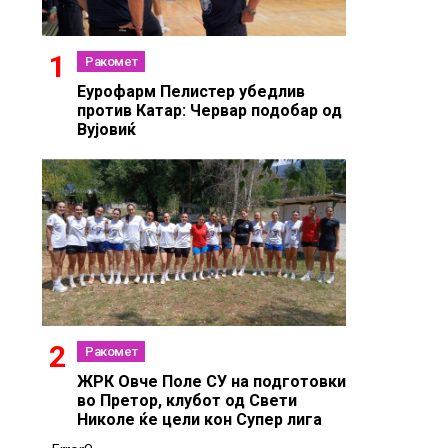
Ракомет
Еурофарм Пелистер убедлив
против Катар: Червар подобар од
Вујовиќ
Ракомет
ЖРК Овче Поле СУ на подготовки
во Претор, клубот од Свети
Николе ќе цели кон Супер лига