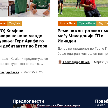
Лига
Фудбал
Втора Лига
Трета Лига
Фудба
О) Камјани
Реми на контролниот м
вираше ново младо
меѓу Македонија ЃП и
ување: Герт Арифи го
Илинден
и дебитантот во Втора
Денес на стадионот во Ѓорче П
беше одигран контролен натпр
гашот Камјани продолжува со
проверка...
Александар Ванев
Март 25, 
ње конкурентен состав за
историска прва сезона...
сандар Ванев
Март 25, 2025
Предлог вести
Повеќ
За нас
Кошаркарска Репрезентација