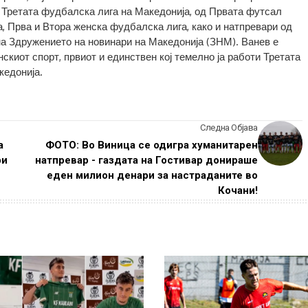
 Третата фудбалска лига на Македонија, од Првата футсал
а, Прва и Втора женска фудбалска лига, како и натпревари од
на Здружението на новинари на Македонија (ЗНМ). Ванев е
скиот спорт, првиот и единствен кој темелно ја работи Третата
кедонија.
Следна Објава
а
ФОТО: Во Виница се одигра хуманитарен
ри
натпревар - газдата на Гостивар донираше
еден милион денари за настраданите во
Кочани!