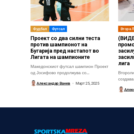
Фудбал
Футсал
Втора 
Проект со два силни теста
(ВИДЕ
против шампионот на
промо
Бугарија пред настапот во
засил
Лигата на шампионите
засил
лига
Македонскиот футсал шампион Проект
од Јосифово продолжува со
Второли
подготовките за новата сезона,...
создава
Александар Ванев
Март 25, 2025
својата 
Алек