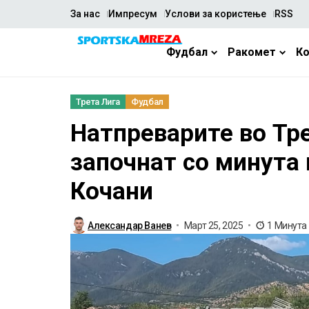
За нас
Импресум
Услови за користење
RSS
Фудбал
Ракомет
К
Трета Лига
Фудбал
Натпреварите во Тре
започнат со минута 
Кочани
Александар Ванев
Март 25, 2025
1 Минута