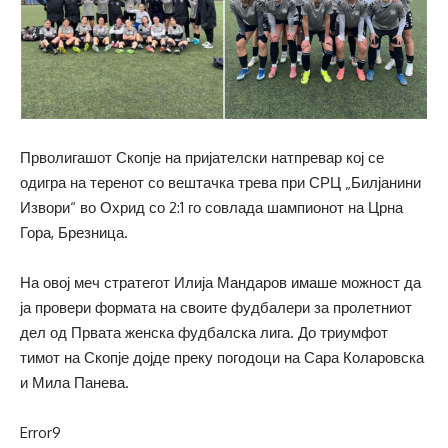
Прволигашот Скопје на пријателски натпревар кој се
одигра на теренот со вештачка трева при СРЦ „Билјанини
Извори“ во Охрид со 2:1 го совлада шампионот на Црна
Гора, Брезница.
На овој меч стратегот Илија Мандаров имаше можност да
ја провери формата на своите фудбалери за пролетниот
дел од Првата женска фудбалска лига. До триумфот
тимот на Скопје дојде преку погодоци на Сара Коларовска
и Мила Панева.
Error9