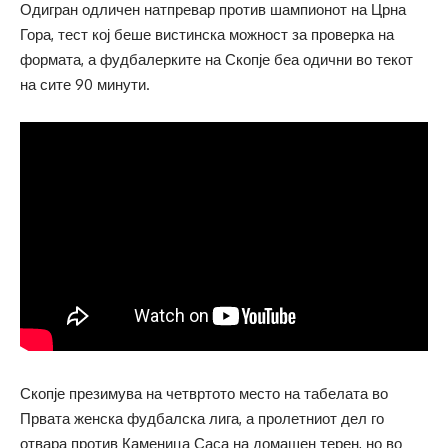
Одигран одличен натпревар против шампионот на Црна
Гора, тест кој беше вистинска можност за проверка на
формата, а фудбалерките на Скопје беа одични во текот
на сите 90 минути.
Скопје презимува на четвртото место на табелата во
Првата женска фудбалска лига, а пролетниот дел го
отвара против Каменица Саса на домашен терен, но во