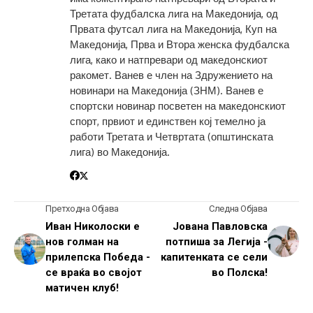
Третата фудбалска лига на Македонија, од
Првата футсал лига на Македонија, Куп на
Македонија, Прва и Втора женска фудбалска
лига, како и натпревари од македонскиот
ракомет. Ванев е член на Здружението на
новинари на Македонија (ЗНМ). Ванев е
спортски новинар посветен на македонскиот
спорт, првиот и единствен кој темелно ја
работи Третата и Четвртата (општинската
лига) во Македонија.
Претходна Објава
Следна Објава
Иван Николоски е
Јована Павловска
нов голман на
потпиша за Легија -
прилепска Победа -
капитенката се сели
се враќа во својот
во Полска!
матичен клуб!