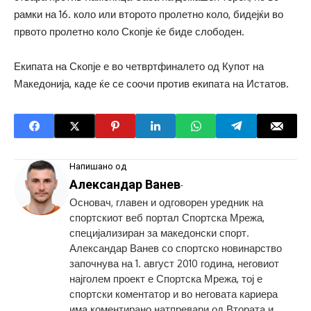
рамки на 16. коло или второто пролетно коло, бидејќи во
првото пролетно коло Скопје ќе биде слободен.
Екипата на Скопје е во четвртфиналето од Купот на
Македонија, каде ќе се соочи против екипата на Истатов.
Напишано од
Александар Ванев
-
Основач, главен и одговорен уредник на
спортскиот веб портал Спортска Мрежа,
специјализиран за македонски спорт.
Александар Ванев со спортско новинарство
започнува на 1. август 2010 година, неговиот
најголем проект е Спортска Мрежа, тој е
спортски коментатор и во неговата кариера
има коментирано натпревари од Втората и