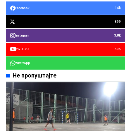
14k
Facebook
899
3.8k
Instagram
696
YouTube
WhatsApp
Не пропуштајте