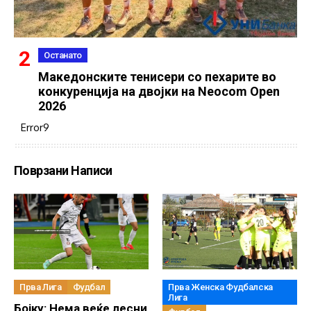
Останато
Македонските тенисери со пехарите во
конкуренција на двојки на Neocom Open
2026
Error9
Поврзани Написи
Прва Лига
Фудбал
Прва Женска Фудбалска
Лига
Бојку: Нема веќе лесни