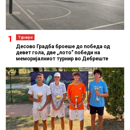
Турнири
Десово Градба броеше до победа од
девет гола, две „лото“ победи на
меморијалниот турнир во Дебреште