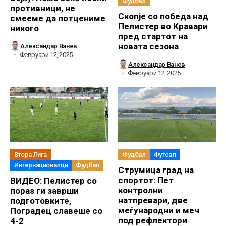
Фудбал
противници, не
Скопје со победа над
смееме да потцениме
Пелистер во Кравари
никого
пред стартот на
новата сезона
Александар Ванев
Февруари 12, 2025
Александар Ванев
Февруари 12, 2025
Втора Лига
Фудбал
Футсал
Интернационалци
Фудбал
Струмица град на
спортот: Пет
ВИДЕО: Пелистер со
контролни
пораз ги заврши
натпревари, две
подготовките,
меѓународни и меч
Поградец славеше со
под рефлектори
4-2