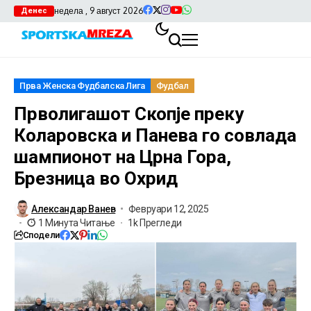
недела , 9 август 2026
Денес
Прва Женска Фудбалска Лига
Фудбал
Прволигашот Скопје преку
Коларовска и Панева го совлада
шампионот на Црна Гора,
Брезница во Охрид
Александар Ванев
Февруари 12, 2025
1 Минута Читање
1k Прегледи
Сподели