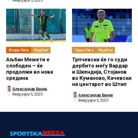
Февруари 5, 2025
Втора Лига
Фудбал
Прва Лига
Фудбал
Аљбан Мемети е
Трпчевски ќе го суди
слободен – ќе
дербито меѓу Вардар
продолжи во нова
и Шкендија, Стојанов
средина
во Куманово, Качевски
на центарот во Штип
Александар Ванев
Февруари 5, 2025
Александар Ванев
Февруари 5, 2025