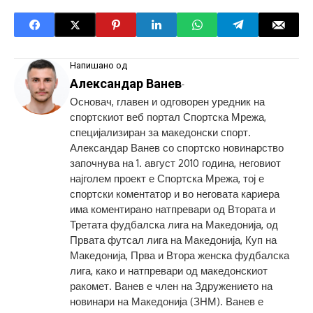
Напишано од
Александар Ванев
-
Основач, главен и одговорен уредник на
спортскиот веб портал Спортска Мрежа,
специјализиран за македонски спорт.
Александар Ванев со спортско новинарство
започнува на 1. август 2010 година, неговиот
најголем проект е Спортска Мрежа, тој е
спортски коментатор и во неговата кариера
има коментирано натпревари од Втората и
Третата фудбалска лига на Македонија, од
Првата футсал лига на Македонија, Куп на
Македонија, Прва и Втора женска фудбалска
лига, како и натпревари од македонскиот
ракомет. Ванев е член на Здружението на
новинари на Македонија (ЗНМ). Ванев е