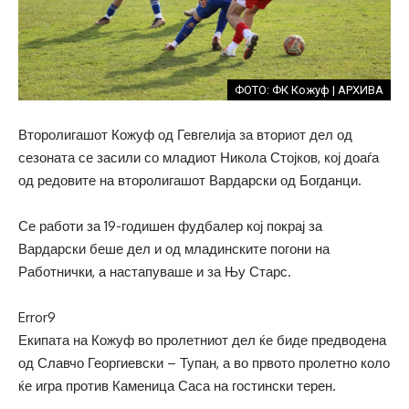
ФОТО: ФК Кожуф | АРХИВА
Второлигашот Кожуф од Гевгелија за вториот дел од
сезоната се засили со младиот Никола Стојков, кој доаѓа
од редовите на второлигашот Вардарски од Богданци.
Се работи за 19-годишен фудбалер кој покрај за
Вардарски беше дел и од младинските погони на
Работнички, а настапуваше и за Њу Старс.
Error9
Екипата на Кожуф во пролетниот дел ќе биде предводена
од Славчо Георгиевски – Тупан, а во првото пролетно коло
ќе игра против Каменица Саса на гостински терен.