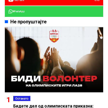
696
YouTube
WhatsApp
Не пропуштајте
Останато
Бидете дел од олимписката приказна: