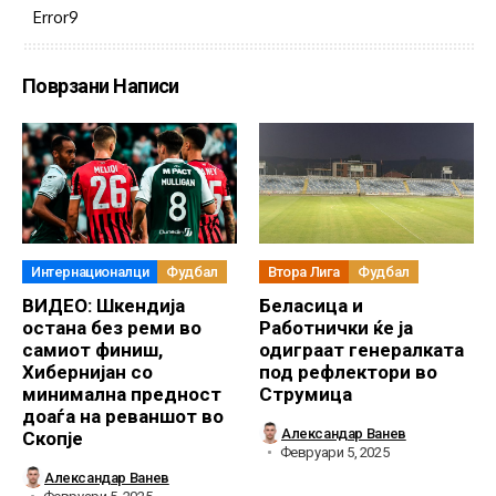
Error9
Поврзани Написи
Интернационалци
Фудбал
Втора Лига
Фудбал
ВИДЕО: Шкендија
Беласица и
остана без реми во
Работнички ќе ја
самиот финиш,
одиграат генералката
Хибернијан со
под рефлектори во
минимална предност
Струмица
доаѓа на реваншот во
Александар Ванев
Скопје
Февруари 5, 2025
Александар Ванев