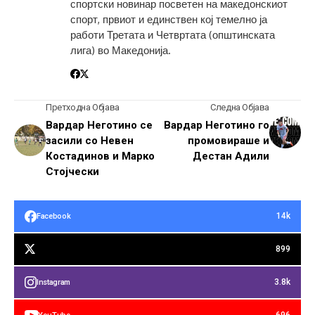
спортски новинар посветен на македонскиот
спорт, првиот и единствен кој темелно ја
работи Третата и Четвртата (општинската
лига) во Македонија.
Претходна Објава
Следна Објава
Вардар Неготино се
Вардар Неготино го
засили со Невен
промовираше и
Костадинов и Марко
Дестан Адили
Стојчески
14k
Facebook
899
3.8k
Instagram