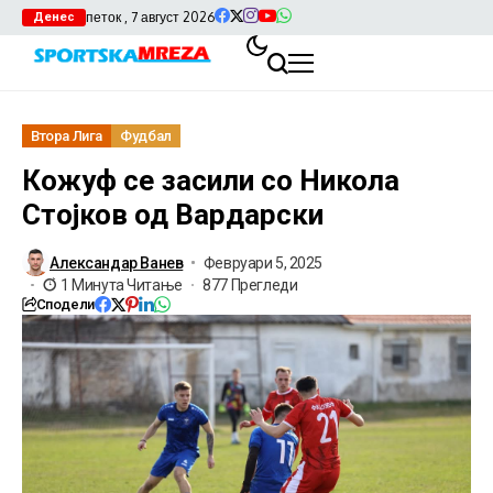
петок , 7 август 2026
Денес
Втора Лига
Фудбал
Кожуф се засили со Никола
Стојков од Вардарски
Александар Ванев
Февруари 5, 2025
1 Минута Читање
877 Прегледи
Сподели