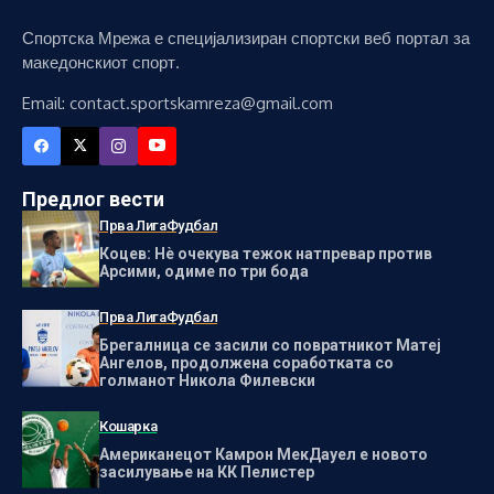
Спортска Мрежа е специјализиран спортски веб портал за
македонскиот спорт.
Email: contact.sportskamreza@gmail.com
Предлог вести
Прва Лига
Фудбал
Коцев: Нѐ очекува тежок натпревар против
Арсими, одиме по три бода
Прва Лига
Фудбал
Брегалница се засили со повратникот Матеј
Ангелов, продолжена соработката со
голманот Никола Филевски
Кошарка
Американецот Камрон МекДауел е новото
засилување на КК Пелистер