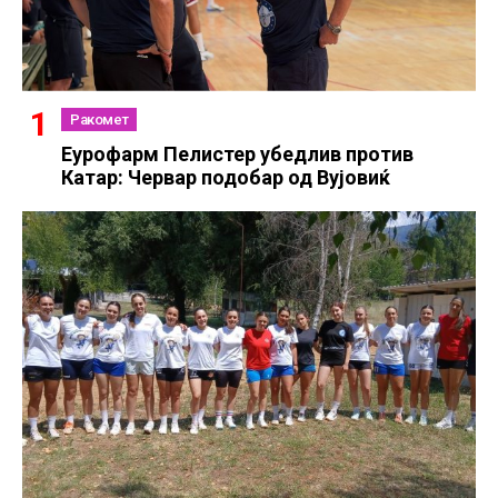
Ракомет
Еурофарм Пелистер убедлив против
Катар: Червар подобар од Вујовиќ