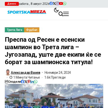
сабота , 8 август 2026
Денес
Трета Лига
Фудбал
Преспа од Ресен е есенски
шампион во Трета лига –
Југозапад, уште две екипи ќе се
борат за шампионска титула!
Александар Ванев
Ноември 24, 2024
1 Минута Читање
1.6k Прегледи
Сподели