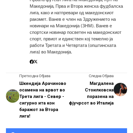
Македонија, Прва и Втора женска фудбалска
лига, како и натпревари од македонскиот
ракомет. Ванев е член на Здружението на
новинари на Македонија (ЗНМ). Ванев е
спортски новинар посветен на македонскиот
спорт, првиот и единствен кој темелно ја
работи Третата и Четвртата (општинската
лига) во Македонија.
Претходна Објава
Следна Објава
Шкендија Арачиново
Магдалена
осамена на врвот во
Стоилковска
Трета лига - Север -
поразена на
сигурно ита кон
фјучрсот во Италија
баражот за Втора
лига!