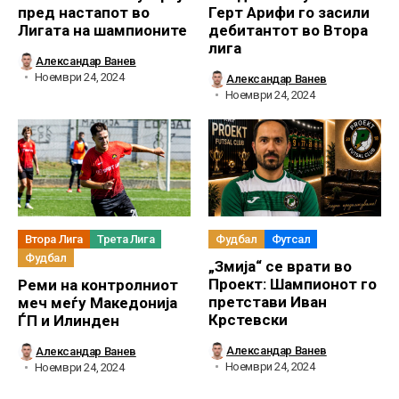
пред настапот во
Герт Арифи го засили
Лигата на шампионите
дебитантот во Втора
лига
Александар Ванев
Ноември 24, 2024
Александар Ванев
Ноември 24, 2024
Втора Лига
Трета Лига
Фудбал
Футсал
Фудбал
„Змија“ се врати во
Проект: Шампионот го
Реми на контролниот
претстави Иван
меч меѓу Македонија
Крстевски
ЃП и Илинден
Александар Ванев
Александар Ванев
Ноември 24, 2024
Ноември 24, 2024