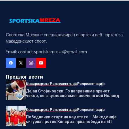
Спортска Мрежа е специјализиран спортски веб портал за
македонскиот спорт.
Email: contact.sportskamreza@gmail.com
Предлог вести
Кошаркарска Репрезентација
Репрезентација
Дејан Стојановски: Го направивме првиот
чекор, сега целосно сме насочени кон Исланд
Кошаркарска Репрезентација
Репрезентација
Победнички старт на кадетите – Македонија
сигурна против Кипар за прва победа на ЕП