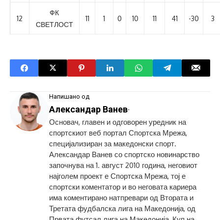
ФК
12
11
1
0
10
11
41
-30
3
СВЕТЛОСТ
Напишано од
Александар Ванев
-
Основач, главен и одговорен уредник на
спортскиот веб портал Спортска Мрежа,
специјализиран за македонски спорт.
Александар Ванев со спортско новинарство
започнува на 1. август 2010 година, неговиот
најголем проект е Спортска Мрежа, тој е
спортски коментатор и во неговата кариера
има коментирано натпревари од Втората и
Третата фудбалска лига на Македонија, од
Првата футсал лига на Македонија, Куп на