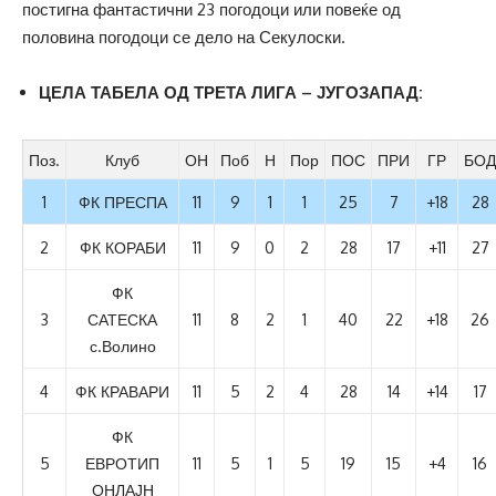
постигна фантастични 23 погодоци или повеќе од
половина погодоци се дело на Секулоски.
ЦЕЛА ТАБЕЛА ОД ТРЕТА ЛИГА – ЈУГОЗАПАД:
Поз.
Клуб
ОН
Поб
Н
Пор
ПОС
ПРИ
ГР
БОД
1
ФК ПРЕСПА
11
9
1
1
25
7
+18
28
2
ФК КОРАБИ
11
9
0
2
28
17
+11
27
ФК
3
САТЕСКА
11
8
2
1
40
22
+18
26
с.Волино
4
ФК КРАВАРИ
11
5
2
4
28
14
+14
17
ФК
5
ЕВРОТИП
11
5
1
5
19
15
+4
16
ОНЛАЈН