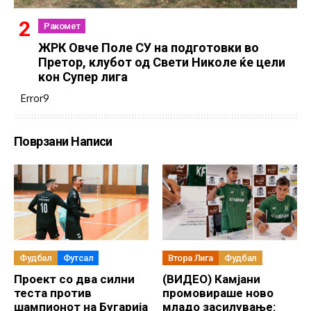
Ракомет
ЖРК Овче Поле СУ на подготовки во
Претор, клубот од Свети Николе ќе цели
кон Супер лига
Error9
Поврзани Написи
Фудбал
Футсал
Втора Лига
Фудбал
Проект со два силни
(ВИДЕО) Камјани
теста против
промовираше ново
шампионот на Бугарија
младо засилување: