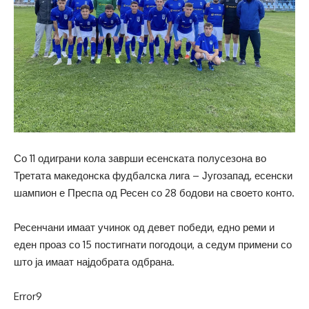
Со 11 одиграни кола заврши есенската полусезона во
Третата македонска фудбалска лига – Југозапад, есенски
шампион е Преспа од Ресен со 28 бодови на своето конто.
Ресенчани имаат учинок од девет победи, едно реми и
еден проаз со 15 постигнати погодоци, а седум примени со
што ја имаат најдобрата одбрана.
Error9