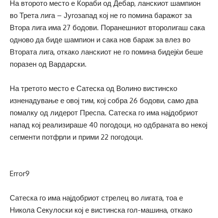
На второто место е Кораби од Дебар, ланскиот шампион
во Трета лига – Југозапад кој не го помина баражот за
Втора лига има 27 бодови. Поранешниот второлигаш сака
одново да биде шампион и сака нов бараж за влез во
Втората лига, откако ланскиот не го помина бидејќи беше
поразен од Вардарски.
На третото место е Сатеска од Волино вистинско
изненадување е овој тим, кој собра 26 бодови, само два
помалку од лидерот Преспа. Сатеска го има најдобриот
напад кој реализираше 40 погодоци, но одбраната во некој
сегменти потфрли и прими 22 погодоци.
Error9
Сатеска го има најдобриот стрелец во лигата, тоа е
Никола Секулоски кој е вистинска гол-машина, откако