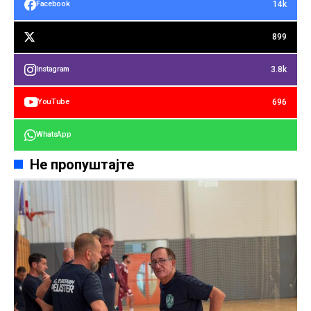
14k
Facebook
899
3.8k
Instagram
696
YouTube
WhatsApp
Не пропуштајте