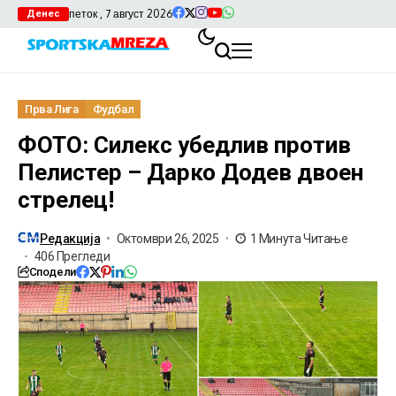
петок , 7 август 2026
Денес
Прва Лига
Фудбал
ФОТО: Силекс убедлив против
Пелистер – Дарко Додев двоен
стрелец!
Редакција
Октомври 26, 2025
1 Минута Читање
406 Прегледи
Сподели