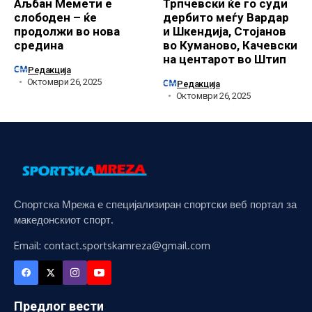
Аљбан Мемети е
Трпчевски ќе го суди
слободен – ќе
дербито меѓу Вардар
продолжи во нова
и Шкендија, Стојанов
средина
во Куманово, Качевски
на центарот во Штип
Редакција
Октомври 26, 2025
Редакција
Октомври 26, 2025
Спортска Мрежа е специјализиран спортски веб портал за
македонскиот спорт.
Email: contact.sportskamreza@gmail.com
Предлог вести