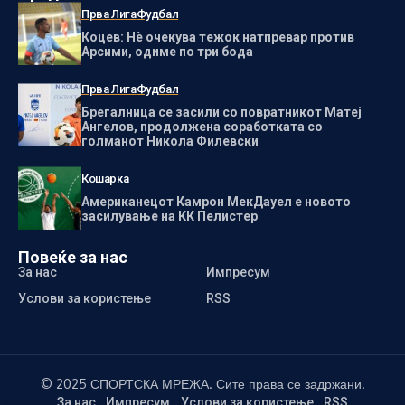
Прва Лига
Фудбал
Коцев: Нѐ очекува тежок натпревар против
Арсими, одиме по три бода
Прва Лига
Фудбал
Брегалница се засили со повратникот Матеј
Ангелов, продолжена соработката со
голманот Никола Филевски
Кошарка
Американецот Камрон МекДауел е новото
засилување на КК Пелистер
Повеќе за нас
За нас
Импресум
Услови за користење
RSS
© 2025 СПОРТСКА МРЕЖА. Сите права се задржани.
За нас
Импресум
Услови за користење
RSS