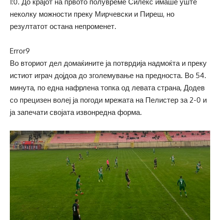
1:0. До крајот на првото полувреме Силекс имаше уште
неколку можности преку Мирчевски и Пиреш, но
резултатот остана непроменет.
Error9
Во вториот дел домаќините ја потврдија надмоќта и преку
истиот играч дојдоа до зголемување на предноста. Во 54.
минута, по една нафрлена топка од левата страна, Додев
со прецизен волеј ја погоди мрежата на Пелистер за 2-0 и
ја запечати својата извонредна форма.