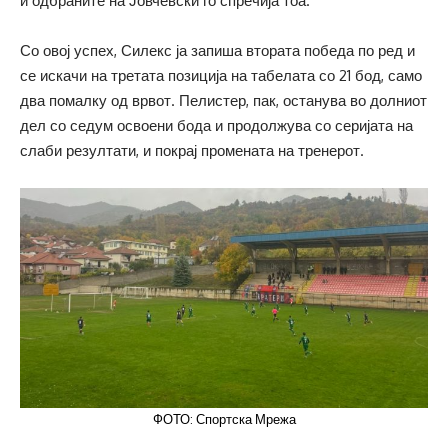
и одбраните на Јовчевски го спречија тоа.
Со овој успех, Силекс ја запиша втората победа по ред и
се искачи на третата позиција на табелата со 21 бод, само
два помалку од врвот. Пелистер, пак, останува во долниот
дел со седум освоени бода и продолжува со серијата на
слаби резултати, и покрај промената на тренерот.
ФОТО: Спортска Мрежа