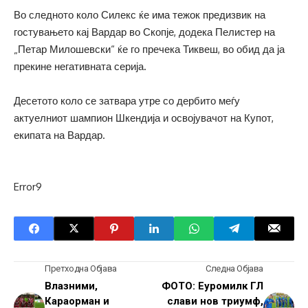
Во следното коло Силекс ќе има тежок предизвик на
гостувањето кај Вардар во Скопје, додека Пелистер на
„Петар Милошевски“ ќе го пречека Тиквеш, во обид да ја
прекине негативната серија.
Десетото коло се затвара утре со дербито меѓу
актуелниот шампион Шкендија и освојувачот на Купот,
екипата на Вардар.
Error9
Претходна Објава
Следна Објава
Влазними,
ФОТО: Еуромилк ГЛ
Караорман и
слави нов триумф,