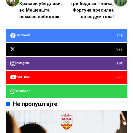
Кравари убедливи,
три бода за Пчиња,
во Мешеишта
Фортуна пресилна
немаше победник!
со седум гола!
14k
Facebook
899
3.8k
Instagram
696
YouTube
WhatsApp
Не пропуштајте