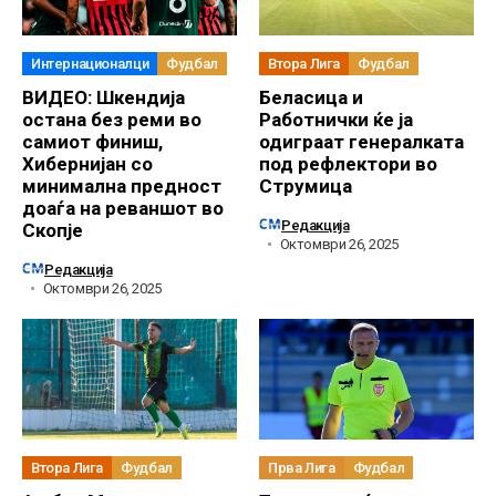
Интернационалци
Фудбал
Втора Лига
Фудбал
ВИДЕО: Шкендија
Беласица и
остана без реми во
Работнички ќе ја
самиот финиш,
одиграат генералката
Хибернијан со
под рефлектори во
минимална предност
Струмица
доаѓа на реваншот во
Редакција
Скопје
Октомври 26, 2025
Редакција
Октомври 26, 2025
Втора Лига
Фудбал
Прва Лига
Фудбал