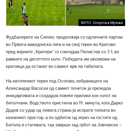
ФОТО: Спортска Мрежа
Фудбалерите на Силекс продолжија со одличните партии
во Првата македонска лига и на свој терен во Кратово
пред верните „Кратери“ го совладаа Пелистер со 3-1, во
рамките на десеттото коло. Победата им овозможи на
кратовци да останат во самиот врв на табелата.
На натопениот терен под Осогово, избраниците на
Александар Васоски од самиот почеток ја презедоа
иницијативата и создадоа повеќе прилики кон голот на
битолчани. Водството пристигна во 19. минута, кога Дарко
Додев со удар од левата страна ја испрати топката во
казнениот простор, а по одбиток од играч на гостите од
Битола и стативата, таа заврши зад грбот на Јовчевски –