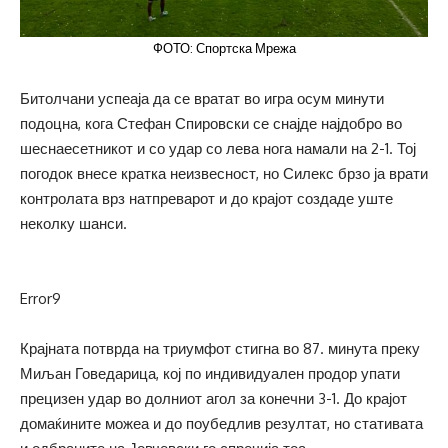
ФОТО: Спортска Мрежа
Битолчани успеаја да се вратат во игра осум минути
подоцна, кога Стефан Спировски се снајде најдобро во
шеснаесетникот и со удар со лева нога намали на 2-1. Тој
погодок внесе кратка неизвесност, но Силекс брзо ја врати
контролата врз натпреварот и до крајот создаде уште
неколку шанси.
Error9
Крајната потврда на триумфот стигна во 87. минута преку
Миљан Говедарица, кој по индивидуален продор упати
прецизен удар во долниот агол за конечни 3-1. До крајот
домаќините можеа и до поубедлив резултат, но стативата