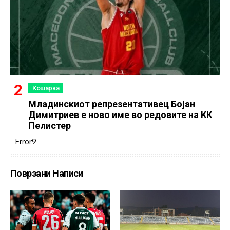
Кошарка
Младинскиот репрезентативец Бојан
Димитриев е ново име во редовите на КК
Пелистер
Error9
Поврзани Написи