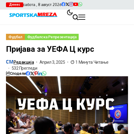
сабота , 8 август 2026
Денес
Фудбал
Фудбалска Репрезентација
Пријава за УЕФА Ц курс
Редакција
Април 3, 2025
1 Минута Читање
532 Прегледи
Сподели