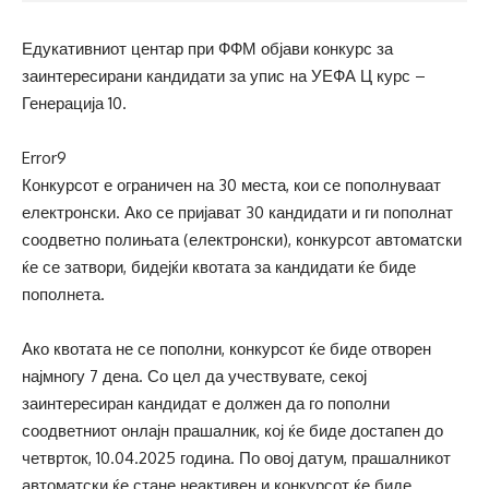
Едукативниот центар при ФФМ објави конкурс за
заинтересирани кандидати за упис на УЕФА Ц курс –
Генерација 10.
Error9
Конкурсот е ограничен на 30 места, кои се пополнуваат
електронски. Ако се пријават 30 кандидати и ги пополнат
соодветно полињата (електронски), конкурсот автоматски
ќе се затвори, бидејќи квотата за кандидати ќе биде
пополнета.
Ако квотата не се пополни, конкурсот ќе биде отворен
најмногу 7 дена. Со цел да учествувате, секој
заинтересиран кандидат е должен да го пополни
соодветниот онлајн прашалник, кој ќе биде достапен до
четврток, 10.04.2025 година. По овој датум, прашалникот
автоматски ќе стане неактивен и конкурсот ќе биде