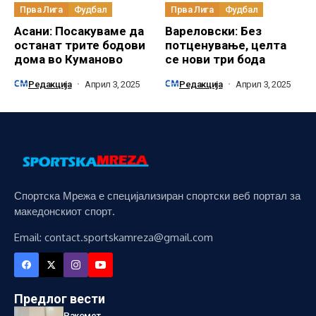
Прва Лига
Фудбал
Прва Лига
Фудбал
Асани: Посакуваме да
Вареловски: Без
останат трите бодови
потценување, целта
дома во Куманово
се нови три бода
Редакција
Април 3, 2025
Редакција
Април 3, 2025
Спортска Мрежа е специјализиран спортски веб портал за
македонскиот спорт.
Email: contact.sportskamreza@gmail.com
Предлог вести
Ракомет