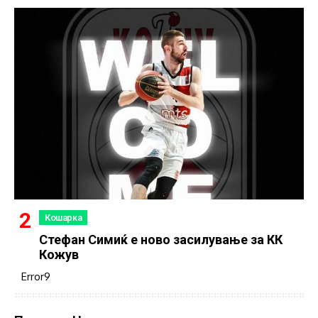
Кошарка
Стефан Симиќ е ново засилување за КК
Кожув
Error9