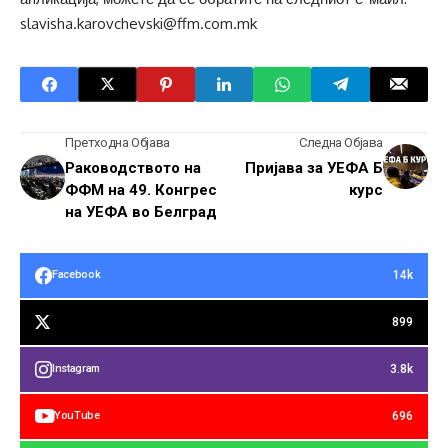
slavisha.karovchevski@ffm.com.mk
Претходна Објава
Следна Објава
Раководството на
Пријава за УЕФА Б
ФФМ на 49. Конгрес
курс
на УЕФА во Белград
14k
Facebook
899
3.8k
Instagram
696
YouTube