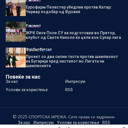
Еурофарм Пелистер убедлив против Катар:
Червар подобар од Вујовиќ
Ракомет
ЖРК Овче Поле СУ на подготовки во Претор,
клубот од Свети Николе ќе цели кон Супер лига
Фудбал
Футсал
Проект со два силни теста против шампионот
на Бугарија пред настапот во Лигата на
шампионите
Повеќе за нас
За нас
Импресум
Услови за користење
RSS
© 2025 СПОРТСКА МРЕЖА. Сите права се задржани.
За нас
Импресум
Услови за користење
RSS