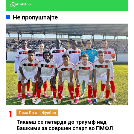
WhatsApp
Не пропуштајте
Прва Лига
Фудбал
Тиквеш со петарда до триумф над
Башкими за совршен старт во ПМФЛ