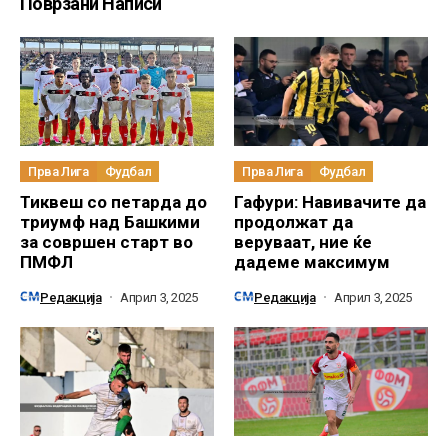
Поврзани Написи
Прва Лига
Фудбал
Прва Лига
Фудбал
Тиквеш со петарда до
Гафури: Навивачите да
триумф над Башкими
продолжат да
за совршен старт во
веруваат, ние ќе
ПМФЛ
дадеме максимум
Редакција
Април 3, 2025
Редакција
Април 3, 2025