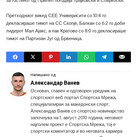
за гостинот од Прилеп погодија Трајковски и Спиркоски.
Претходниот викед СЕЕ Универисити со 10:4 го
декласираше тимот на СС Скопје, Балкан со 6:2 го доби
лидерот Мал Ајакс, а пак Кратово со 8:0 го декласираше
тимот на Партизан Југ од Брвеница.
Напишано од
Александар Ванев
-
Основач, главен и одговорен уредник на
спортскиот веб портал Спортска Мрежа,
специјализиран за македонски спорт.
Александар Ванев со спортско новинарство
започнува на 1. август 2010 година, неговиот
најголем проект е Спортска Мрежа, тој е
спортски коментатор и во неговата кариера