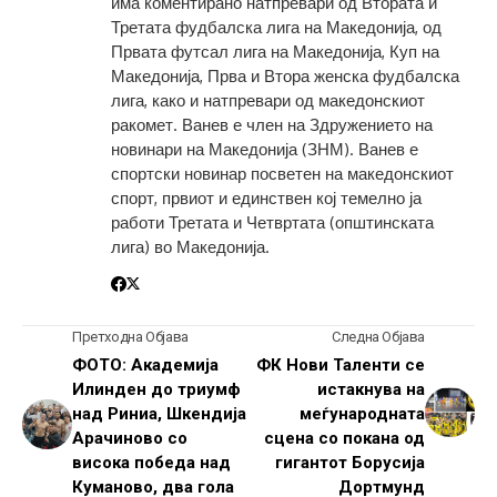
има коментирано натпревари од Втората и
Третата фудбалска лига на Македонија, од
Првата футсал лига на Македонија, Куп на
Македонија, Прва и Втора женска фудбалска
лига, како и натпревари од македонскиот
ракомет. Ванев е член на Здружението на
новинари на Македонија (ЗНМ). Ванев е
спортски новинар посветен на македонскиот
спорт, првиот и единствен кој темелно ја
работи Третата и Четвртата (општинската
лига) во Македонија.
Претходна Објава
Следна Објава
ФОТО: Академија
ФК Нови Таленти се
Илинден до триумф
истакнува на
над Риниа, Шкендија
меѓународната
Арачиново со
сцена со покана од
висока победа над
гигантот Борусија
Куманово, два гола
Дортмунд