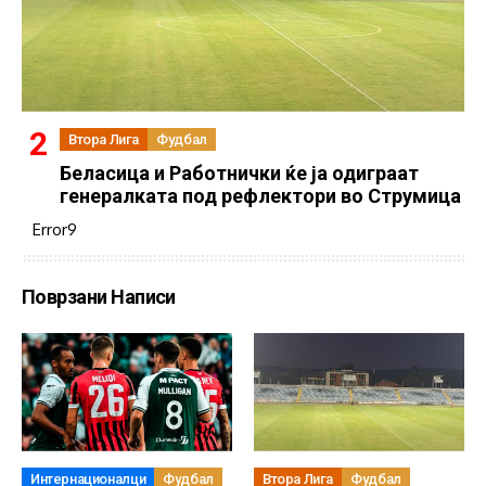
Втора Лига
Фудбал
Беласица и Работнички ќе ја одиграат
генералката под рефлектори во Струмица
Error9
Поврзани Написи
Интернационалци
Фудбал
Втора Лига
Фудбал