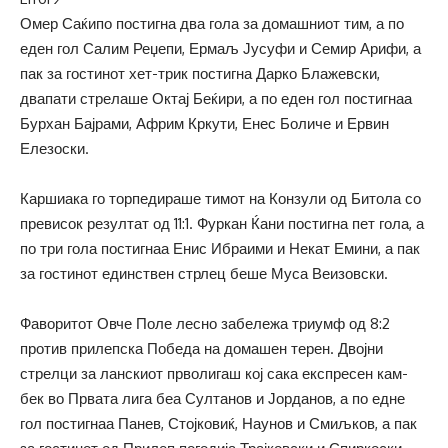
Омер Саќипо постигна два гола за домашниот тим, а по
еден гол Салим Реџепи, Ермаљ Јусуфи и Семир Арифи, а
пак за гостинот хет-трик постигна Дарко Блажевски,
двапати стрелаше Октај Беќири, а по еден гол постигнаа
Бурхан Бајрами, Африм Кркути, Енес Боличе и Ервин
Елезоски.
Каршиака го торпедираше тимот на Конзули од Битола со
превисок резултат од 11:1. Фуркан Ќани постигна пет гола, а
по три гола постигнаа Енис Ибраими и Некат Емини, а пак
за гостинот единствен стрлец беше Муса Веизовски.
Фаворитот Овче Поле лесно забележа триумф од 8:2
против прилепска Победа на домашен терен. Двојни
стрелци за ланскиот прволигаш кој сака експресен кам-
бек во Првата лига беа Султанов и Јорданов, а по едне
гол постигнаа Панев, Стојковиќ, Наунов и Смиљков, а пак