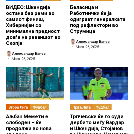
ВИДЕО: Шкендија
Беласица и
остана без реми во
Работнички ќе ја
самиот финиш,
одиграат генералката
Хибернијан со
под рефлектори во
минимална предност
Струмица
доаѓа на реваншот во
Александар Ванев
Скопје
Март 26, 2025
Александар Ванев
Март 26, 2025
Втора Лига
Фудбал
Прва Лига
Фудбал
Аљбан Мемети е
Трпчевски ќе го суди
слободен – ќе
дербито меѓу Вардар
продолжи во нова
и Шкендија, Стојанов