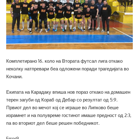
Комплетирано 16. коло на Втората футсал лига откако
неколку натпревари беа одложени поради трагедијата во
Кочани.
Екипата на Карадаку впиша нов пораз откако на домашен
терен загуби од Кораб од Дебар со резултат од 5:9.
Првиот дел во мечот кој се играше во Липково беше
израмнет и на полувреме гостинот имаше предност од 2:3,
па во вториот дел беше решен победникот.
Error9