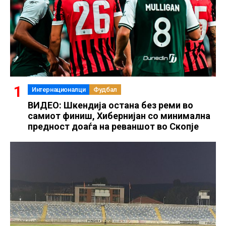
Интернационалци
Фудбал
ВИДЕО: Шкендија остана без реми во
самиот финиш, Хибернијан со минимална
предност доаѓа на реваншот во Скопје