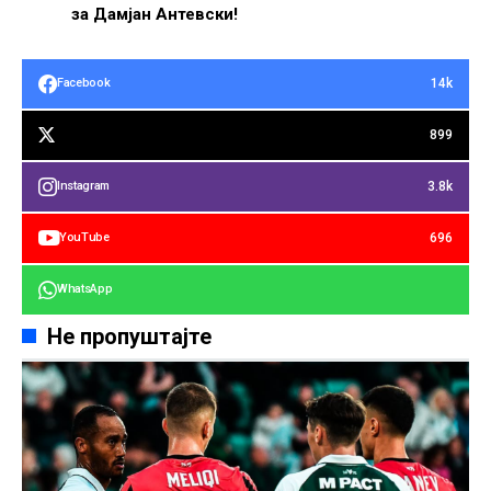
за Дамјан Антевски!
14k
Facebook
899
3.8k
Instagram
696
YouTube
WhatsApp
Не пропуштајте