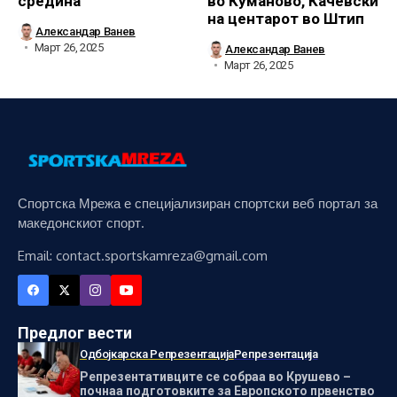
средина
во Куманово, Качевски
на центарот во Штип
Александар Ванев
Март 26, 2025
Александар Ванев
Март 26, 2025
Спортска Мрежа е специјализиран спортски веб портал за
македонскиот спорт.
Email: contact.sportskamreza@gmail.com
Предлог вести
Одбојкарска Репрезентација
Репрезентација
Репрезентативците се собраа во Крушево –
почнаа подготовките за Европското првенство