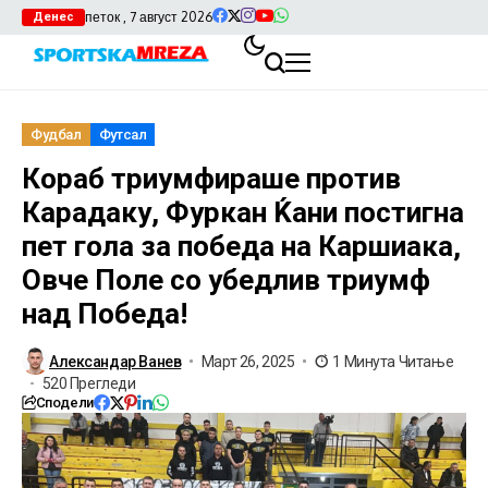
петок , 7 август 2026
Денес
Фудбал
Футсал
Кораб триумфираше против
Карадаку, Фуркан Ќани постигна
пет гола за победа на Каршиака,
Овче Поле со убедлив триумф
над Победа!
Александар Ванев
Март 26, 2025
1 Минута Читање
520 Прегледи
Сподели