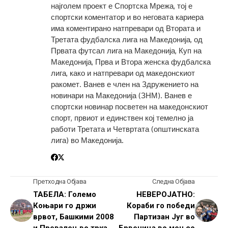
најголем проект е Спортска Мрежа, тој е
спортски коментатор и во неговата кариера
има коментирано натпревари од Втората и
Третата фудбалска лига на Македонија, од
Првата футсал лига на Македонија, Куп на
Македонија, Прва и Втора женска фудбалска
лига, како и натпревари од македонскиот
ракомет. Ванев е член на Здружението на
новинари на Македонија (ЗНМ). Ванев е
спортски новинар посветен на македонскиот
спорт, првиот и единствен кој темелно ја
работи Третата и Четвртата (општинската
лига) во Македонија.
Претходна Објава
Следна Објава
ТАБЕЛА: Големо
НЕВЕРОЈАТНО:
Коњари го држи
Кораби го победи
врвот, Башкими 2008
Партизан Југ во
и Превалец во трка
Брвеница во меч со