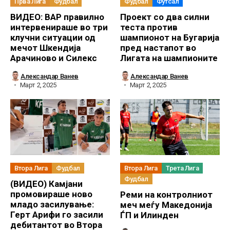
Прва Лига
Фудбал
Фудбал
Футсал
ВИДЕО: ВАР правилно
Проект со два силни
интервенираше во три
теста против
клучни ситуации од
шампионот на Бугарија
мечот Шкендија
пред настапот во
Арачиново и Силекс
Лигата на шампионите
Александар Ванев
Александар Ванев
Март 2, 2025
Март 2, 2025
Втора Лига
Фудбал
Втора Лига
Трета Лига
Фудбал
(ВИДЕО) Камјани
промовираше ново
Реми на контролниот
младо засилување:
меч меѓу Македонија
Герт Арифи го засили
ЃП и Илинден
дебитантот во Втора