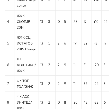
САСА
ЖФК
4
СКОПЈЕ
13
8
0
5
27
17
+10
24
2014
ЖФК СЦ
5
ИСТАТОВ
13
5
2
6
19
32
-13
17
2015 Скопје
ФК
6
АТЛЕТИКО/
13
2
2
9
11
31
-20
8
ЖФК
ФК ТОП
7
13
2
2
9
11
35
-24
8
ГОЛ/ЖФК
ФК АСС
8
УНИТЕД/
13
2
0
11
20
42
-22
6
ЖФК