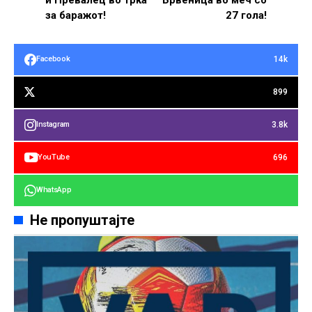
за баражот!
27 гола!
14k
Facebook
899
3.8k
Instagram
696
YouTube
WhatsApp
Не пропуштајте