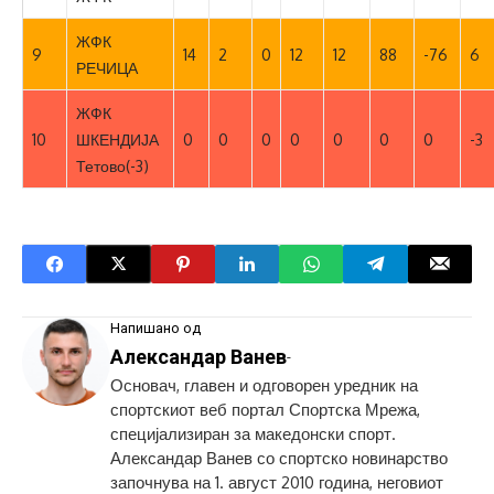
ЖФК
9
14
2
0
12
12
88
-76
6
РЕЧИЦА
ЖФК
10
ШКЕНДИЈА
0
0
0
0
0
0
0
-3
Тетово(-3)
Напишано од
Александар Ванев
-
Основач, главен и одговорен уредник на
спортскиот веб портал Спортска Мрежа,
специјализиран за македонски спорт.
Александар Ванев со спортско новинарство
започнува на 1. август 2010 година, неговиот