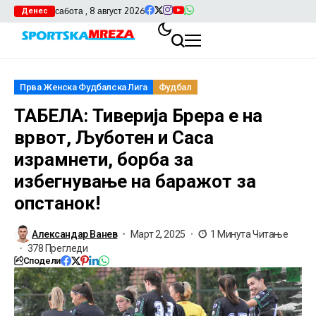
сабота , 8 август 2026
Денес
Прва Женска Фудбалска Лига
Фудбал
ТАБЕЛА: Тиверија Брера е на
врвот, Љуботен и Саса
израмнети, борба за
избегнување на баражот за
опстанок!
Александар Ванев
Март 2, 2025
1 Минута Читање
378 Прегледи
Сподели