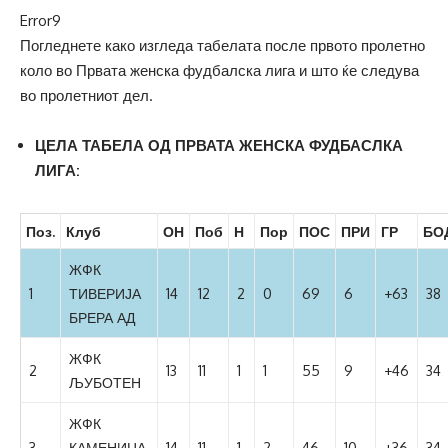
Error9
Погледнете како изгледа табелата после првото пролетно
коло во Првата женска фудбалска лига и што ќе следува
во пролетниот дел.
ЦЕЛА ТАБЕЛА ОД ПРВАТА ЖЕНСКА ФУДБАСЛКА
ЛИГА:
Поз.
Клуб
ОН
Поб
Н
Пор
ПОС
ПРИ
ГР
БО
ЖФК
1
ТИВЕРИЈА
14
12
2
0
69
6
+63
38
БРЕРА АД
ЖФК
2
13
11
1
1
55
9
+46
34
ЉУБОТЕН
ЖФК
3
КАМЕНИЦА
14
11
1
2
46
10
+36
34