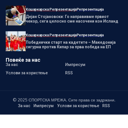
Кошаркарска Репрезентација
Репрезентација
Дејан Стојановски: Го направивме првиот
чекор, сега целосно сме насочени кон Исланд
Кошаркарска Репрезентација
Репрезентација
Победнички старт на кадетите – Македонија
сигурна против Кипар за прва победа на ЕП
Повеќе за нас
За нас
Импресум
Услови за користење
RSS
© 2025 СПОРТСКА МРЕЖА. Сите права се задржани.
За нас
Импресум
Услови за користење
RSS