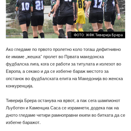
ФОТО: ЖФК Тиверија Брера
Ако гледаме по првото пролетно коло тогаш дефитнивно
ќе имаме „жешка“ пролет во Првата македонска
фудбалска лига, кога се работи за титулата и излезот во
Европа, а секако и да се избегне бараж местото за
опстанок во фудбалската елита на Македонија во женска
конкуренција.
Тиверија Брера останува на врвот, а пак сега шампионот
Љуботен и Каменциа Саса се израмнети, додека пак на
дното гледаме четири рамноправни екипи во битката да се
избегне баражот.