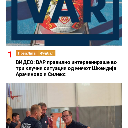
Прва Лига
Фудбал
ВИДЕО: ВАР правилно интервенираше во
три клучни ситуации од мечот Шкендија
Арачиново и Силекс