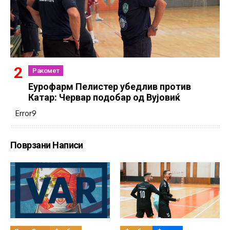
Ракомет
Еурофарм Пелистер убедлив против
Катар: Червар подобар од Вујовиќ
Error9
Поврзани Написи