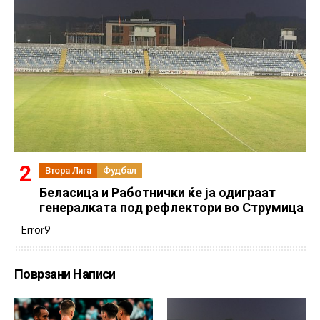
Втора Лига
Фудбал
Беласица и Работнички ќе ја одиграат
генералката под рефлектори во Струмица
Error9
Поврзани Написи