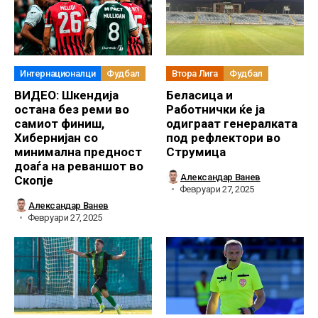
Интернационалци
Фудбал
Втора Лига
Фудбал
ВИДЕО: Шкендија
Беласица и
остана без реми во
Работнички ќе ја
самиот финиш,
одиграат генералката
Хибернијан со
под рефлектори во
минимална предност
Струмица
доаѓа на реваншот во
Александар Ванев
Скопје
Февруари 27, 2025
Александар Ванев
Февруари 27, 2025