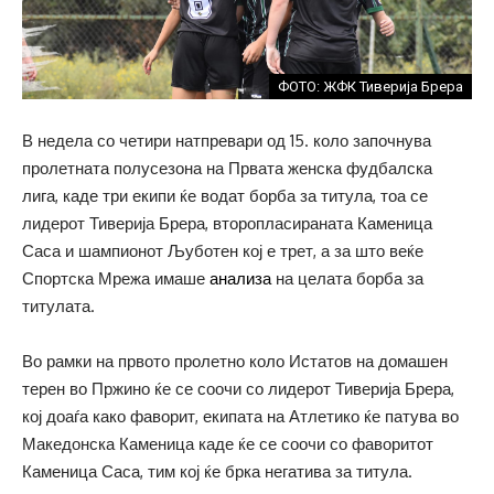
ФОТО: ЖФК Тиверија Брера
В недела со четири натпревари од 15. коло започнува
пролетната полусезона на Првата женска фудбалска
лига, каде три екипи ќе водат борба за титула, тоа се
лидерот Тиверија Брера, второпласираната Каменица
Саса и шампионот Љуботен кој е трет, а за што веќе
Спортска Мрежа имаше
анализа
на целата борба за
титулата.
Во рамки на првото пролетно коло Истатов на домашен
терен во Пржино ќе се соочи со лидерот Тиверија Брера,
кој доаѓа како фаворит, екипата на Атлетико ќе патува во
Македонска Каменица каде ќе се соочи со фаворитот
Каменица Саса, тим кој ќе брка негатива за титула.