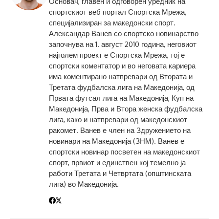
Основач, главен и одговорен уредник на
спортскиот веб портал Спортска Мрежа,
специјализиран за македонски спорт.
Александар Ванев со спортско новинарство
започнува на 1. август 2010 година, неговиот
најголем проект е Спортска Мрежа, тој е
спортски коментатор и во неговата кариера
има коментирано натпревари од Втората и
Третата фудбалска лига на Македонија, од
Првата футсал лига на Македонија, Куп на
Македонија, Прва и Втора женска фудбалска
лига, како и натпревари од македонскиот
ракомет. Ванев е член на Здружението на
новинари на Македонија (ЗНМ). Ванев е
спортски новинар посветен на македонскиот
спорт, првиот и единствен кој темелно ја
работи Третата и Четвртата (општинската
лига) во Македонија.