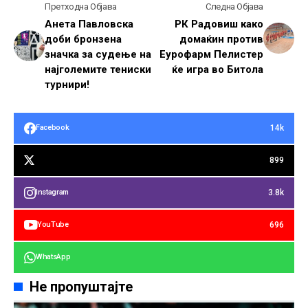
Претходна Објава
Следна Објава
Анета Павловска
РК Радовиш како
доби бронзена
домаќин против
значка за судење на
Еурофарм Пелистер
најголемите тениски
ќе игра во Битола
турнири!
14k
Facebook
899
3.8k
Instagram
696
YouTube
WhatsApp
Не пропуштајте