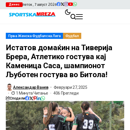
петок , 7 август 2026
Денес
Прва Женска Фудбалска Лига
Фудбал
Истатов домаќин на Тиверија
Брера, Атлетико гостува кај
Каменица Саса, шампионот
Љуботен гостува во Битола!
Александар Ванев
Февруари 27, 2025
1 Минута Читање
406 Прегледи
Сподели