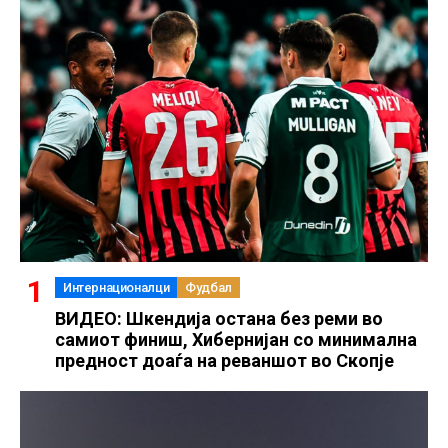
Интернационалци
Фудбал
ВИДЕО: Шкендија остана без реми во
самиот финиш, Хибернијан со минимална
предност доаѓа на реваншот во Скопје