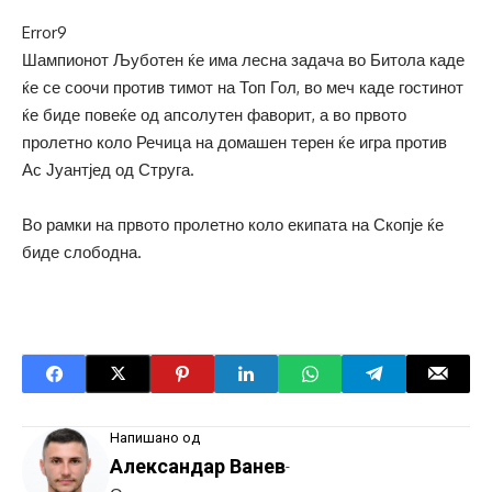
Error9
Шампионот Љуботен ќе има лесна задача во Битола каде
ќе се соочи против тимот на Топ Гол, во меч каде гостинот
ќе биде повеќе од апсолутен фаворит, а во првото
пролетно коло Речица на домашен терен ќе игра против
Ас Јуантјед од Струга.
Во рамки на првото пролетно коло екипата на Скопје ќе
биде слободна.
Напишано од
Александар Ванев
-