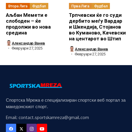
Втора Лига
Фудбал
Прва Лига
Фудбал
Аљбан Мемети е
Трпчевски ќе го суди
слободен – ќе
дербито меѓу Вардар
продолжи во нова
и Шкендија, Стојанов
средина
во Куманово, Качевски
на центарот во Штип
Александар Ванев
Февруари 27, 2025
Александар Ванев
Февруари 27, 2025
Спортска Мрежа е специјализиран спортски веб портал за
македонскиот спорт.
Email: contact.sportskamreza@gmail.com