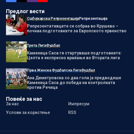
Предлог вести
Одбојкарска Репрезентација
Репрезентација
Репрезентативците се собраа во Крушево –
почнаа подготовките за Европското првенство
Трета Лига
Фудбал
Каменица Саса ги стартуваше подготовките:
Целта е експресно враќање во Втората лига
Прва Женска Фудбалска Лига
Фудбал
Ана Димитровска со два гола ја предводеше
Каменица Саса до победа на контролката
против Речица
Повеќе за нас
За нас
Импресум
Услови за користење
RSS