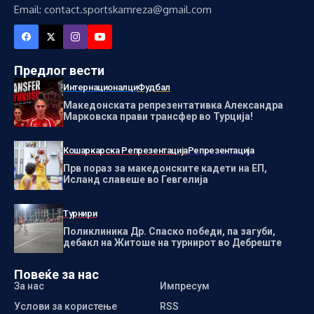
Email: contact.sportskamreza@gmail.com
Предлог вести
Интернационалци
Фудбал
Македонската репрезентативка Александра
Марковска прави трансфер во Турција!
Кошаркарска Репрезентација
Репрезентација
Прв пораз за македонските кадети на ЕП,
Исланд славеше во Гевгелија
Турнири
Поликлиника Др. Спаско победи, па загуби,
дебакл на Житоше на турнирот во Дебреште
Повеќе за нас
За нас
Импресум
Услови за користење
RSS