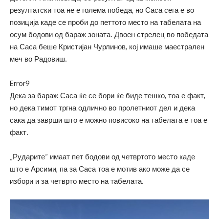
резултатски тоа не е голема победа, но Саса сега е во
позиција каде се проби до петтото место на табелата на
осум бодови од бараж зоната. Двоен стрелец во победата
на Саса беше Кристијан Чурлинов, кој имаше маестрален
меч во Радовиш.
Error9
Дека за бараж Саса ќе се бори ќе биде тешко, тоа е факт,
но дека тимот тргна одлично во пролетниот дел и дека
сака да заврши што е можно повисоко на табелата е тоа е
факт.
„Рударите“ имаат пет бодови од четвртото место каде
што е Арсими, па за Саса тоа е мотив ако може да се
избори и за четврто место на табелата.