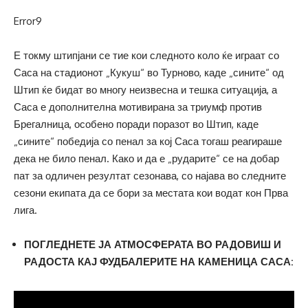
Error9
Е токму штипјани се тие кои следното коло ќе играат со
Саса на стадионот „Кукуш“ во Турново, каде „сините“ од
Штип ќе бидат во многу неизвесна и тешка ситуација, а
Саса е дополнителна мотивирана за триумф против
Брегалница, особено поради поразот во Штип, каде
„сините“ победија со пенал за кој Саса тогаш реагираше
дека не било пенал. Како и да е „рударите“ се на добар
пат за одличен резултат сезонава, со најава во следните
сезони екипата да се бори за местата кои водат кон Прва
лига.
ПОГЛЕДНЕТЕ ЈА АТМОСФЕРАТА ВО РАДОВИШ И
РАДОСТА КАЈ ФУДБАЛЕРИТЕ НА КАМЕНИЦА САСА: