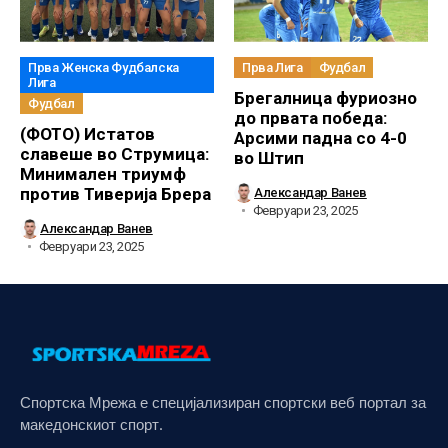
Прва Женска Фудбалска
Прва Лига
Фудбал
Лига
Брегалница фуриозно
Фудбал
до првата победа:
(ФОТО) Истатов
Арсими падна со 4-0
славеше во Струмица:
во Штип
Минимален триумф
против Тиверија Брера
Александар Ванев
Февруари 23, 2025
Александар Ванев
Февруари 23, 2025
Спортска Мрежа е специјализиран спортски веб портал за
македонскиот спорт.