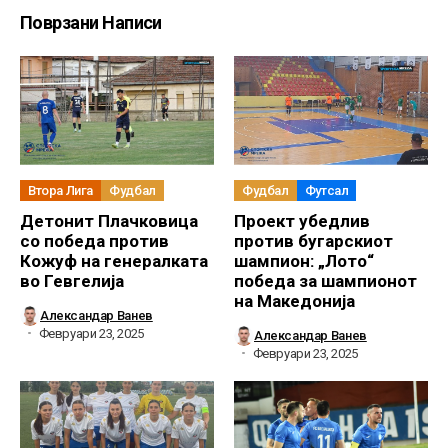
Поврзани Написи
Втора Лига
Фудбал
Фудбал
Футсал
Детонит Плачковица
Проект убедлив
со победа против
против бугарскиот
Кожуф на генералката
шампион: „Лото“
во Гевгелија
победа за шампионот
на Македонија
Александар Ванев
Февруари 23, 2025
Александар Ванев
Февруари 23, 2025