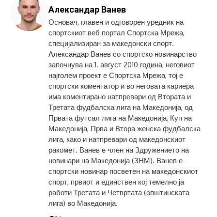
Александар Ванев
-
Основач, главен и одговорен уредник на
спортскиот веб портал Спортска Мрежа,
специјализиран за македонски спорт.
Александар Ванев со спортско новинарство
започнува на 1. август 2010 година, неговиот
најголем проект е Спортска Мрежа, тој е
спортски коментатор и во неговата кариера
има коментирано натпревари од Втората и
Третата фудбалска лига на Македонија, од
Првата футсал лига на Македонија, Куп на
Македонија, Прва и Втора женска фудбалска
лига, како и натпревари од македонскиот
ракомет. Ванев е член на Здружението на
новинари на Македонија (ЗНМ). Ванев е
спортски новинар посветен на македонскиот
спорт, првиот и единствен кој темелно ја
работи Третата и Четвртата (општинската
лига) во Македонија.