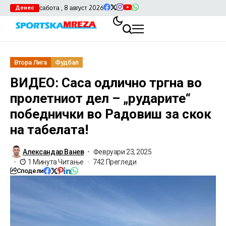
сабота , 8 август 2026
Денес
Втора Лига
Фудбал
ВИДЕО: Саса одлично тргна во
пролетниот дел – „рударите“
победнички во Радовиш за скок
на табелата!
Александар Ванев
Февруари 23, 2025
1 Минута Читање
742 Прегледи
Сподели