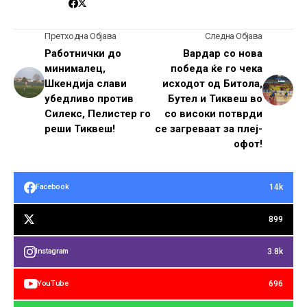
Претходна Објава
Следна Објава
Работнички до
Вардар со нова
минималец,
победа ќе го чека
Шкендија слави
исходот од Битола,
убедливо против
Бутел и Тиквеш во
Силекс, Пелистер го
со високи потврди
реши Тиквеш!
се загреваат за плеј-
офот!
14k
Facebook
899
3.8k
Instagram
696
YouTube