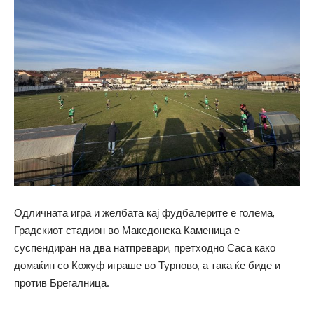
Одличната игра и желбата кај фудбалерите е голема,
Градскиот стадион во Македонска Каменица е
суспендиран на два натпревари, претходно Саса како
домаќин со Кожуф играше во Турново, а така ќе биде и
против Брегалница.