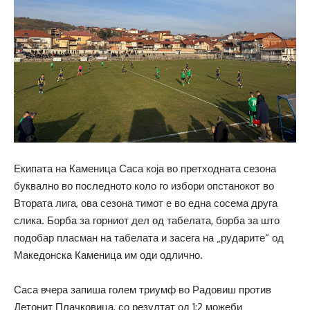
Екипата на Каменица Саса која во претходната сезона
буквално во последното коло го избори опстанокот во
Втората лига, ова сезона тимот е во една сосема друга
слика. Борба за горниот дел од табелата, борба за што
подобар пласман на табелата и засега на „рударите“ од
Македонска Каменица им оди одлично.
Саса вчера запиша голем триумф во Радовиш против
Детонит Плачковица, со резултат од 1:2 можеби