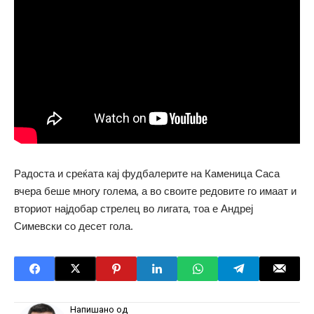
Радоста и среќата кај фудбалерите на Каменица Саса
вчера беше многу голема, а во своите редовите го имаат и
вториот најдобар стрелец во лигата, тоа е Андреј
Симевски со десет гола.
Напишано од