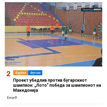
Фудбал
Футсал
Проект убедлив против бугарскиот
шампион: „Лото“ победа за шампионот на
Македонија
Error9