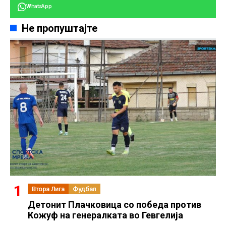
WhatsApp
Не пропуштајте
Втора Лига
Фудбал
Детонит Плачковица со победа против
Кожуф на генералката во Гевгелија