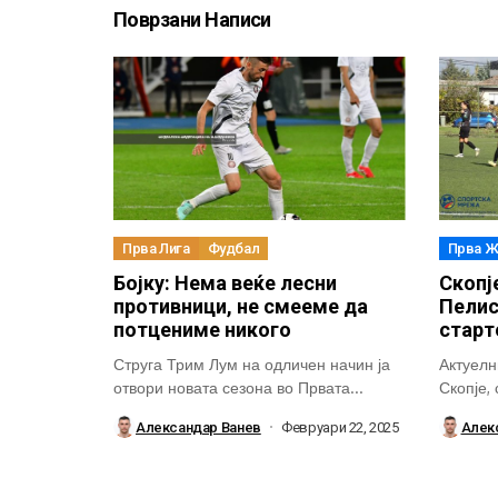
Поврзани Написи
Прва Лига
Фудбал
Прва Ж
Бојку: Нема веќе лесни
Скопј
противници, не смееме да
Пелис
потцениме никого
старт
Струга Трим Лум на одличен начин ја
Актуелн
отвори новата сезона во Првата...
Скопје,
подготв
Александар Ванев
Февруари 22, 2025
Алек