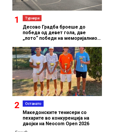
Турнири
Десово Градба броеше до
победа од девет гола, две
„лото“ победи на меморијалниот
турнир во Дебреште
Останато
Македонските тенисери со
пехарите во конкуренција на
двојки на Neocom Open 2026