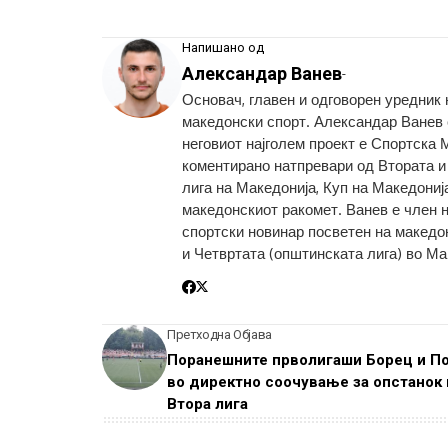
Напишано од
Александар Ванев
-
Основач, главен и одговорен уредник
македонски спорт. Александар Ванев с
неговиот најголем проект е Спортска 
коментирано натпревари од Втората и
лига на Македонија, Куп на Македониј
македонскиот ракомет. Ванев е член 
спортски новинар посветен на македон
и Четвртата (општинската лига) во Ма
Претходна Објава
Поранешните прволигаши Борец и П
во директно соочување за опстанок 
Втора лига