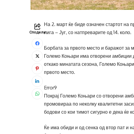
На 2. март ќе биде означен стартот на
лига – Југ, со натпреварите од 14. коло.
Сподели
Борбата за првото место и баражот за 
Големо Коњари има отворени амбиции да
откако минатата сезона, Големо Коњари
првото место.
Error9
Покрај Големо Коњари со отворени амби
промовираа по неколку квалитетни зас
бодови со кои тимот сигурно е дека ќе к
Ќе има обиди и од сенка од втор пат и н