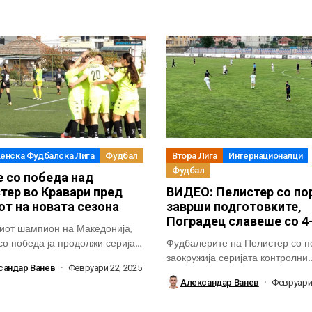
енска Фудбалска Лига
Фудбал
Втора Лига
Интернационалци
Фудбал
е со победа над
тер во Кравари пред
ВИДЕО: Пелистер со пор
от на новата сезона
заврши подготовките,
Поградец славеше со 4
иот шампион на Македонија,
 со победа ја продолжи серијата
Фудбалерите на Пелистер со по
ителни натпревари...
заокружија серијата контролни
сандар Ванев
Февруари 22, 2025
натпревари пред почетокот...
Александар Ванев
Февруари 