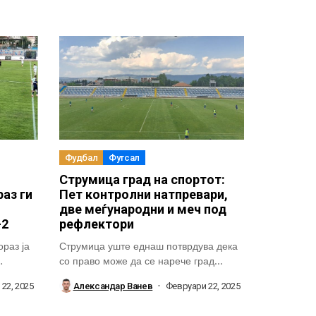
Фудбал
Футсал
Струмица град на спортот:
аз ги
Пет контролни натпревари,
две меѓународни и меч под
-2
рефлектори
раз ја
Струмица уште еднаш потврдува дека
со право може да се нарече град...
22, 2025
Александар Ванев
Февруари 22, 2025