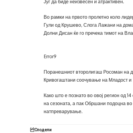
Југ да биде неизвесен и атрактивен.
Во рамки на првото пролетно коло лиде
Гули од Крушево, Слога Лажани на дома
Долни Дисан ќе го пречека тимот на Вл
Error9
Поранешниот второлигаш Росоман на до
Кривогаштани соочување на Младост и У
Како што е познато во овој регион од 14
на сезоната, а пак Обршани подоцна во
натпреварување.
Сподели