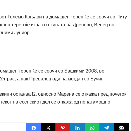
рот Големо Коњари на домашен терен ќе се соочи со Питу
шен терен ќе игра со екипата на Дреново, Венец во
азними Јуниор.
машен терен ќе се соочи со Башкими 2008, во
лтрас, а пак Превалец оди на мегдан со Бучин.
 екипи останаа 12, односно Марена се откажа пред почеток
 текот на есенскиот дел се откажа од понатамошно