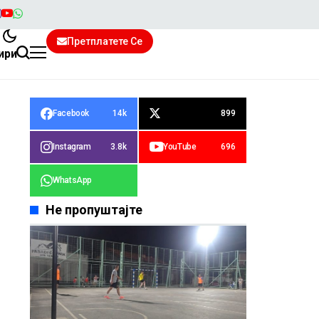
Претплатете Се
ири
Facebook
14k
899
Instagram
3.8k
YouTube
696
WhatsApp
Не пропуштајте