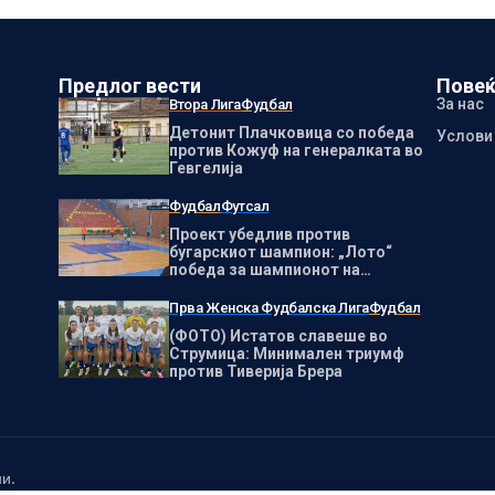
Предлог вести
Повеќ
За нас
Втора Лига
Фудбал
Детонит Плачковица со победа
Услови
против Кожуф на генералката во
Гевгелија
Фудбал
Футсал
Проект убедлив против
бугарскиот шампион: „Лото“
победа за шампионот на
Македонија
Прва Женска Фудбалска Лига
Фудбал
(ФОТО) Истатов славеше во
Струмица: Минимален триумф
против Тиверија Брера
и.