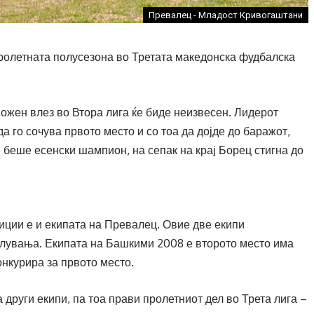
Превалец - Младост Кривогаштани
 пролетната полусезона во Третата македонска фудбалска
можен влез во Втора лига ќе биде неизвесен. Лидерот
 го сочува првото место и со тоа да дојде до баражот,
 беше есенски шампион, на сепак на крај Борец стигна до
ции е и екипата на Превалец. Овие две екипи
илувања. Екипата на Башкими 2008 е второто место има
онкурира за првото место.
а други екипи, па тоа прави пролетниот дел во Трета лига –