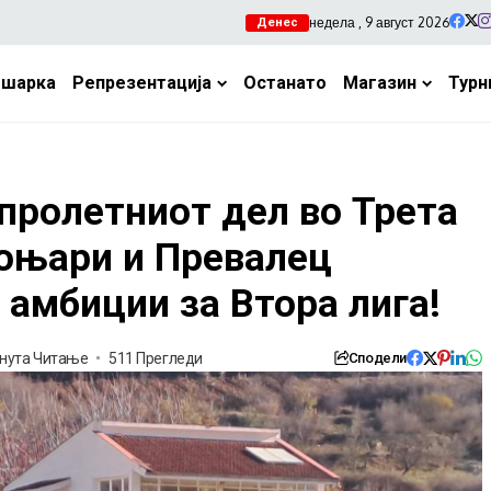
недела , 9 август 2026
Денес
ошарка
Репрезентација
Останато
Магазин
Турн
 пролетниот дел во Трета
Коњари и Превалец
 амбиции за Втора лига!
нута Читање
511 Прегледи
Сподели