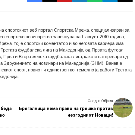
 на спортскиот веб портал Спортска Мрежа, специјализиран за
о спортско новинарство започнува на 1. август 2010 година,
Мрежа, тој е спортски коментатор и во неговата кариера има
 Третата фудбалска лига на Македонија, од Првата футсал
а, Прва и Втора женска фудбалска лига, како и натпревари од
на Здружението на новинари на Македонија (ЗНМ). Ванев е
скиот спорт, првиот и единствен кој темелно ја работи Третата
кедонија.
Следна Објава
обеда
Брегалница нема право на грешка против
во
незгодниот Новаци!