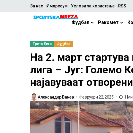
За нас
Импресум
Услови за користење
RSS
Фудбал
Ракомет
К
Трета Лига
Фудбал
На 2. март стартува
лига – Југ: Големо 
најавуваат отворени
Александар Ванев
Февруари 22, 2025
1 Ми