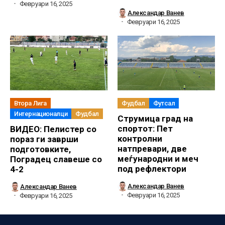
Февруари 16, 2025
Александар Ванев
Февруари 16, 2025
Втора Лига
Фудбал
Футсал
Интернационалци
Фудбал
Струмица град на
спортот: Пет
ВИДЕО: Пелистер со
контролни
пораз ги заврши
натпревари, две
подготовките,
меѓународни и меч
Поградец славеше со
под рефлектори
4-2
Александар Ванев
Александар Ванев
Февруари 16, 2025
Февруари 16, 2025