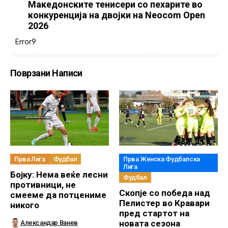
Македонските тенисери со пехарите во
конкуренција на двојки на Neocom Open
2026
Error9
Поврзани Написи
Прва Лига
Фудбал
Прва Женска Фудбалска
Лига
Бојку: Нема веќе лесни
Фудбал
противници, не
Скопје со победа над
смееме да потцениме
Пелистер во Кравари
никого
пред стартот на
новата сезона
Александар Ванев