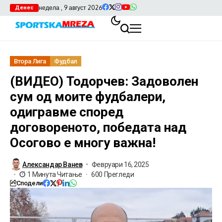
недела , 9 август 2026
Денес
Втора Лига
Фудбал
(ВИДЕО) Тодорчев: Задоволен
сум од моите фудбалери,
одигравме според
договореното, победата над
Осогово е многу важна!
Александар Ванев
Февруари 16, 2025
1 Минута Читање
600 Прегледи
Сподели