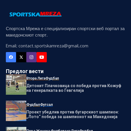
Спортска Мрежа е специјализиран спортски веб портал за
македонскиот спорт.
Email: contact.sportskamreza@gmail.com
Предлог вести
Втора Лига
Фудбал
Детонит Плачковица со победа против Кожуф
на генералката во Гевгелија
Фудбал
Футсал
Проект убедлив против бугарскиот шампион:
„Лото“ победа за шампионот на Македонија
Прва Женска Фудбалска Лига
Фудбал