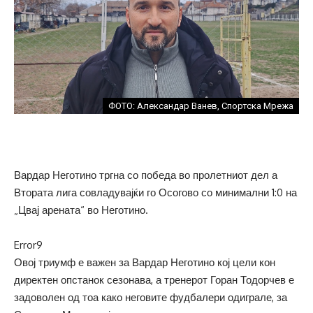
ФОТО: Александар Ванев, Спортска Мрежа
Вардар Неготино тргна со победа во пролетниот дел а
Втората лига совладувајќи го Осогово со минимални 1:0 на
„Цвај арената“ во Неготино.
Error9
Овој триумф е важен за Вардар Неготино кој цели кон
директен опстанок сезонава, а тренерот Горан Тодорчев е
задоволен од тоа како неговите фудбалери одиграле, за