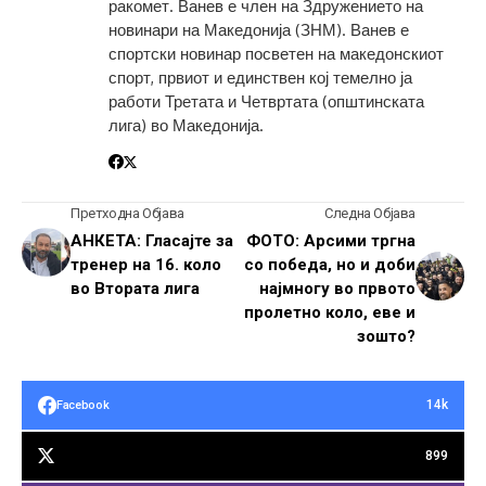
ракомет. Ванев е член на Здружението на
новинари на Македонија (ЗНМ). Ванев е
спортски новинар посветен на македонскиот
спорт, првиот и единствен кој темелно ја
работи Третата и Четвртата (општинската
лига) во Македонија.
Претходна Објава
Следна Објава
АНКЕТА: Гласајте за
ФОТО: Арсими тргна
тренер на 16. коло
со победа, но и доби
во Втората лига
најмногу во првото
пролетно коло, еве и
зошто?
14k
Facebook
899