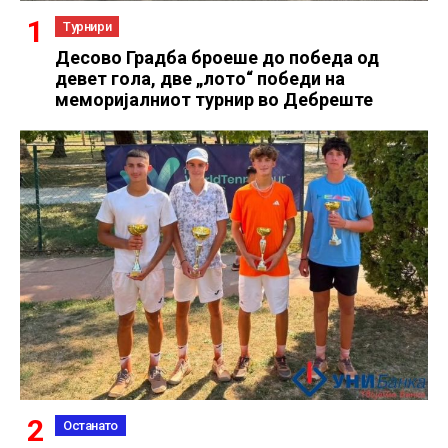
Турнири
Десово Градба броеше до победа од
девет гола, две „лото“ победи на
меморијалниот турнир во Дебреште
Останато