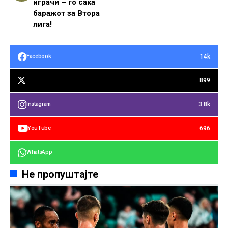
играчи – го сака
баражот за Втора
лига!
14k
Facebook
899
3.8k
Instagram
696
YouTube
WhatsApp
Не пропуштајте