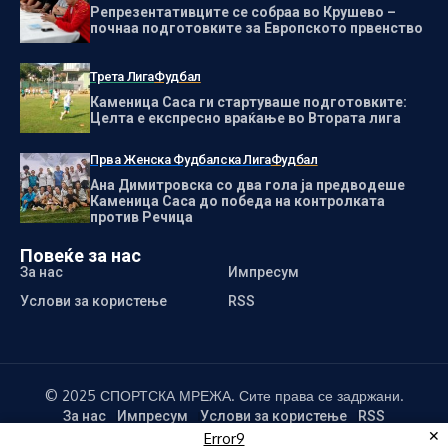
Репрезентативците се собраа во Крушево –
почнаа подготовките за Европското првенство
Трета Лига
Фудбал
Каменица Саса ги стартуваше подготовките:
Целта е експресно враќање во Втората лига
Прва Женска Фудбалска Лига
Фудбал
Ана Димитровска со два гола ја предводеше
Каменица Саса до победа на контролката
против Речица
Повеќе за нас
За нас
Импресум
Услови за користење
RSS
© 2025 СПОРТСКА МРЕЖА. Сите права се задржани.
За нас
Импресум
Услови за користење
RSS
✕
Error9