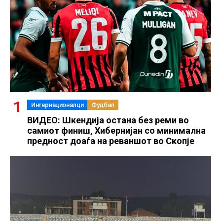
Интернационалци
Фудбал
ВИДЕО: Шкендија остана без реми во
самиот финиш, Хибернијан со минимална
предност доаѓа на реваншот во Скопје