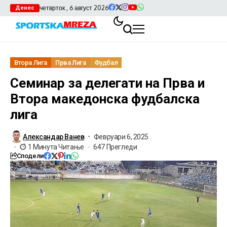
четврток , 6 август 2026
Денес
Втора Лига
Прва Лига
Фудбал
Семинар за делегати на Прва и
Втора македонска фудбалска
лига
Александар Ванев
Февруари 6, 2025
1 Минута Читање
647 Прегледи
Сподели