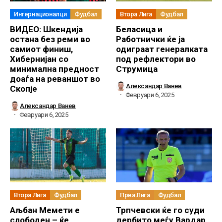
Интернационалци
Фудбал
Втора Лига
Фудбал
ВИДЕО: Шкендија
Беласица и
остана без реми во
Работнички ќе ја
самиот финиш,
одиграат генералката
Хибернијан со
под рефлектори во
минимална предност
Струмица
доаѓа на реваншот во
Александар Ванев
Скопје
Февруари 6, 2025
Александар Ванев
Февруари 6, 2025
Втора Лига
Фудбал
Прва Лига
Фудбал
Аљбан Мемети е
Трпчевски ќе го суди
слободен – ќе
дербито меѓу Вардар