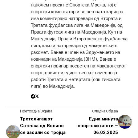
најголем проект е Спортска Мрежа, тој е
спортски коментатор и во неговата кариера
има коментирано натпревари од Втората и
Третата фудбалска лига на Македонија, од
Првата футсал лига на Македонија, Куп на
Македонија, Прва и Втора женска фудбалска
лига, како и натпревари од македонскиот
ракомет. Ванев е член на Здружението на
новинари на Македонија (ЗНМ). Ванев е
спортски новинар посветен на македонскиот
спорт, првиот и единствен кој темелно ја
работи Третата и Четвртата (општинската
лига) во Македонија.
Претходна Објава
Следна Објава
Третолигашот
Една минута
Сатеска од Волино
спортски вести –
се засили со тројца
06.02.2025