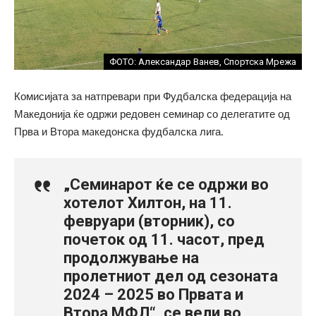
ФОТО: Александар Ванев, Спортска Мрежа
Комисијата за натпревари при Фудбалска федерација на
Македонија ќе одржи редовен семинар со делегатите од
Прва и Втора мaкедонска фудбалска лига.
„Семинарот ќе се одржи во
хотелот Хилтон, на 11.
февруари (вторник), со
почеток од 11. часот, пред
продолжување на
пролетниот дел од сезоната
2024 – 2025 во Првата и
Втора МФЛ“, се вели во