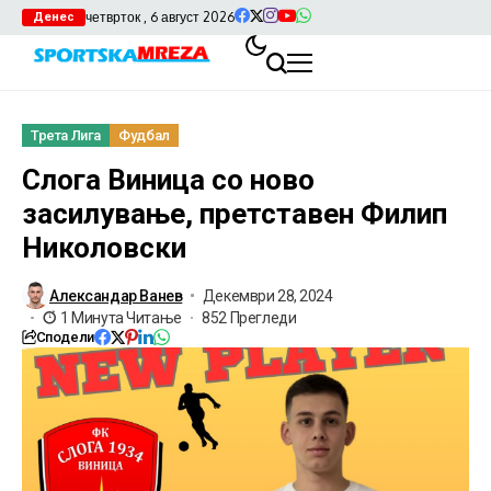
четврток , 6 август 2026
Денес
Трета Лига
Фудбал
Слога Виница со ново
засилување, претставен Филип
Николовски
Александар Ванев
Декември 28, 2024
1 Минута Читање
852 Прегледи
Сподели