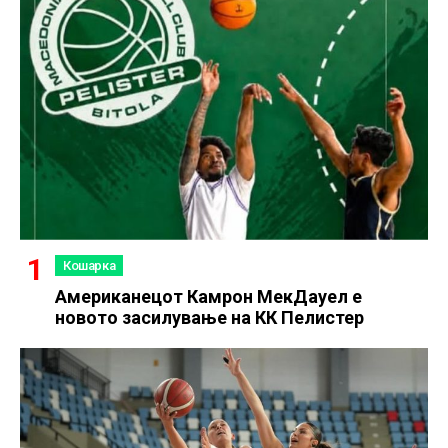
Кошарка
Американецот Камрон МекДауел е
новото засилување на КК Пелистер