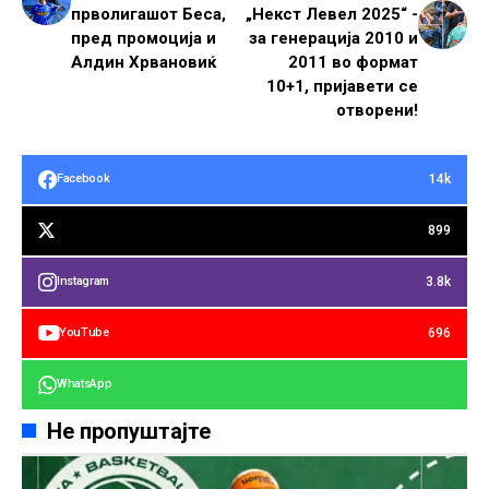
прволигашот Беса,
„Некст Левел 2025“ -
пред промоција и
за генерација 2010 и
Алдин Хрвановиќ
2011 во формат
10+1, пријавети се
отворени!
14k
Facebook
899
3.8k
Instagram
696
YouTube
WhatsApp
Не пропуштајте