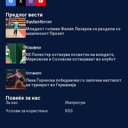
Предлог вести
Фудбал
Футсал
Младиот голман Филип Лазаров се раздели со
шампионот Проект
Кошарка
КК Пелистер останува посветен на младите,
Марковски и Созовски остануваат во клубот
Останато
Лина Ѓорческа победнички го започна настапот
на турнирот во Германија
Повеќе за нас
За нас
Импресум
Услови за користење
RSS