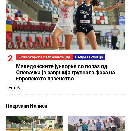
Кошаркарска Репрезентација
Репрезентација
Македонските јуниорки со пораз од
Словачка ја завршија групната фаза на
Европското првенство
Error9
Поврзани Написи