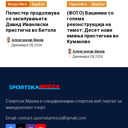
Втора Лига
Фудбал
Прва Лига
Фудбал
Пелистер продолжува
(ФОТО) Башкими со
со засилувањата:
голема
Давид Ивановски
реконструкција на
пристигна во Битола
тимот: Десет нови
имиња пристигнаа во
Александар Ванев
Куманово
Декември 28, 2024
Александар Ванев
Декември 28, 2024
Спортска Мрежа е специјализиран спортски веб портал за
македонскиот спорт.
Email: contact.sportskamreza@gmail.com