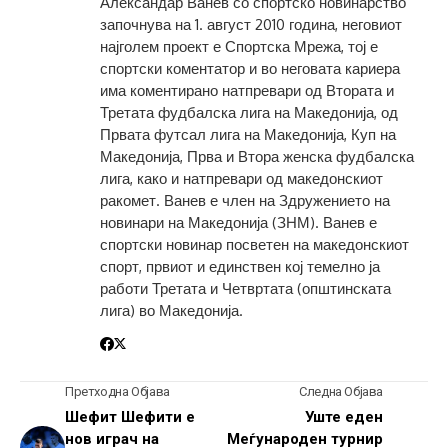
Александар Ванев со спортско новинарство
започнува на 1. август 2010 година, неговиот
најголем проект е Спортска Мрежа, тој е
спортски коментатор и во неговата кариера
има коментирано натпревари од Втората и
Третата фудбалска лига на Македонија, од
Првата футсал лига на Македонија, Куп на
Македонија, Прва и Втора женска фудбалска
лига, како и натпревари од македонскиот
ракомет. Ванев е член на Здружението на
новинари на Македонија (ЗНМ). Ванев е
спортски новинар посветен на македонскиот
спорт, првиот и единствен кој темелно ја
работи Третата и Четвртата (општинската
лига) во Македонија.
Претходна Објава
Следна Објава
Шефит Шефити е
Уште еден
нов играч на
Меѓународен турнир