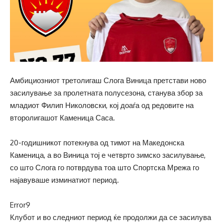
Амбициозниот третолигаш Слога Виница претстави ново
засилување за пролетната полусезона, станува збор за
младиот Филип Николовски, кој доаѓа од редовите на
второлигашот Каменица Саса.
20-годишникот потекнува од тимот на Македонска
Каменица, а во Виница тој е четврто зимско засилување,
со што Слога го потврдува тоа што Спортска Мрежа го
најавуваше изминатиот период.
Error9
Клубот и во следниот период ќе продолжи да се засилува