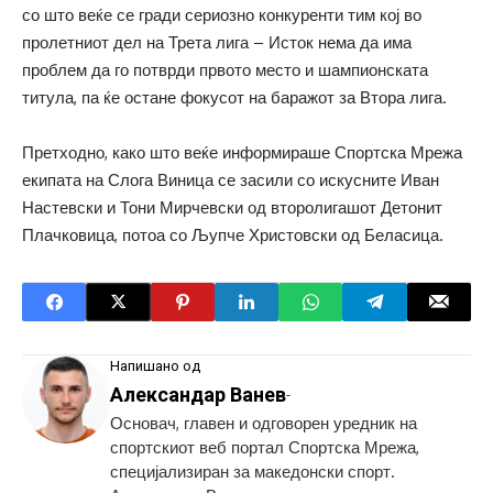
со што веќе се гради сериозно конкуренти тим кој во
пролетниот дел на Трета лига – Исток нема да има
проблем да го потврди првото место и шампионската
титула, па ќе остане фокусот на баражот за Втора лига.
Претходно, како што веќе информираше Спортска Мрежа
екипата на Слога Виница се засили со искусните Иван
Настевски и Тони Мирчевски од второлигашот Детонит
Плачковица, потоа со Љупче Христовски од Беласица.
Напишано од
Александар Ванев
-
Основач, главен и одговорен уредник на
спортскиот веб портал Спортска Мрежа,
специјализиран за македонски спорт.