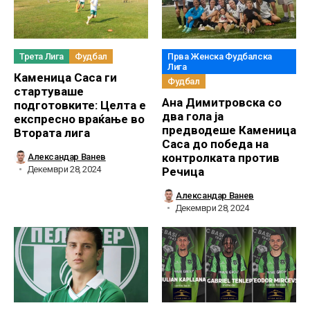
Трета Лига
Фудбал
Прва Женска Фудбалска
Лига
Каменица Саса ги
Фудбал
стартуваше
Ана Димитровска со
подготовките: Целта е
два гола ја
експресно враќање во
предводеше Каменица
Втората лига
Саса до победа на
контролката против
Александар Ванев
Декември 28, 2024
Речица
Александар Ванев
Декември 28, 2024