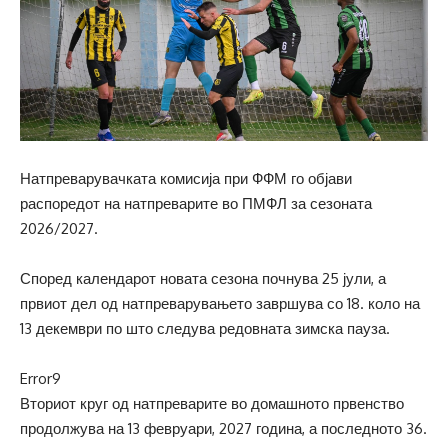
Натпреварувачката комисија при ФФМ го објави
распоредот на натпреварите во ПМФЛ за сезоната
2026/2027.
Според календарот новата сезона почнува 25 јули, а
првиот дел од натпреварувањето завршува со 18. коло на
13 декември по што следува редовната зимска пауза.
Error9
Вториот круг од натпреварите во домашното првенство
продолжува на 13 февруари, 2027 година, а последното 36.