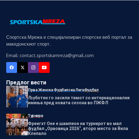
Спортска Мрежа е специјализиран спортски веб портал за
македонскиот спорт.
Email: contact.sportskamreza@gmail.com
Предлог вести
Прва Женска Фудбалска Лига
Фудбал
Љуботен го засили тимот со интернационални
имиња пред новата сезона во ПЖФЛ
Турнири
Фреигхт Оне е шампион на турнирот во мал
фудбал „Ораовица 2026“, второ место за Вила
Клепало