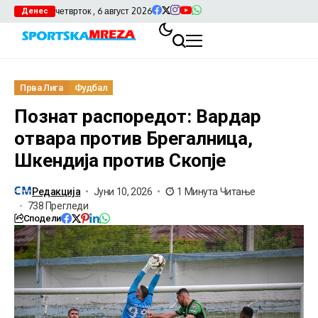
четврток , 6 август 2026
Денес
Прва Лига
Фудбал
Познат распоредот: Вардар
отвара против Брегалница,
Шкендија против Скопје
Редакција
Јуни 10, 2026
1 Минута Читање
738 Прегледи
Сподели