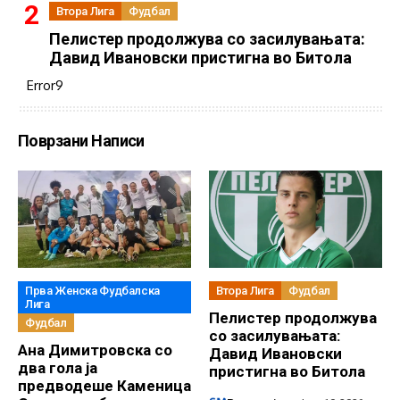
Втора Лига
Фудбал
Пелистер продолжува со засилувањата:
Давид Ивановски пристигна во Битола
Error9
Поврзани Написи
Прва Женска Фудбалска
Втора Лига
Фудбал
Лига
Пелистер продолжува
Фудбал
со засилувањата:
Ана Димитровска со
Давид Ивановски
два гола ја
пристигна во Битола
предводеше Каменица