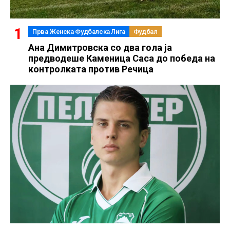
Прва Женска Фудбалска Лига
Фудбал
Ана Димитровска со два гола ја
предводеше Каменица Саса до победа на
контролката против Речица