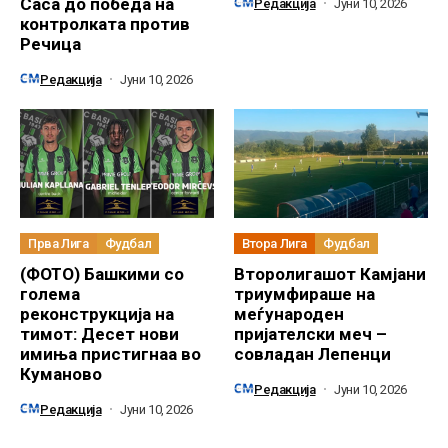
Саса до победа на
Редакција
Јуни 10, 2026
контролката против
Речица
Редакција
Јуни 10, 2026
Прва Лига
Фудбал
Втора Лига
Фудбал
(ФОТО) Башкими со
Второлигашот Камјани
голема
триумфираше на
реконструкција на
меѓународен
тимот: Десет нови
пријателски меч –
имиња пристигнаа во
совладан Лепенци
Куманово
Редакција
Јуни 10, 2026
Редакција
Јуни 10, 2026