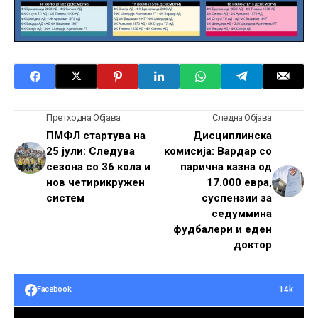
Претходна Објава
Следна Објава
ПМФЛ стартува на
Дисциплинска
25 јули: Следува
комисија: Вардар со
сезона со 36 кола и
парична казна од
нов четирикружен
17.000 евра,
систем
суспензии за
седуммина
фудбалери и еден
доктор
14k
Facebook