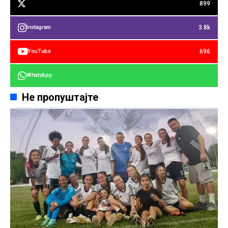
899
3.8k
Instagram
696
YouTube
WhatsApp
Не пропуштајте