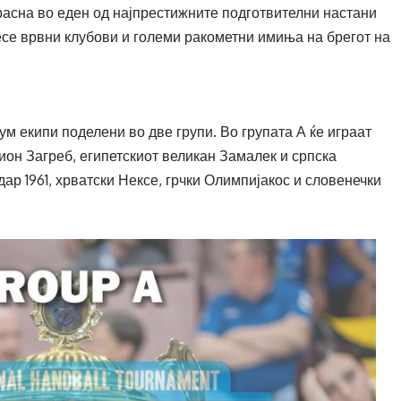
ерасна во еден од најпрестижните подготвителни настани
несе врвни клубови и големи ракометни имиња на брегот на
м екипи поделени во две групи. Во групата А ќе играат
он Загреб, египетскиот великан Замалек и српска
дар 1961, хрватски Нексе, грчки Олимпијакос и словенечки