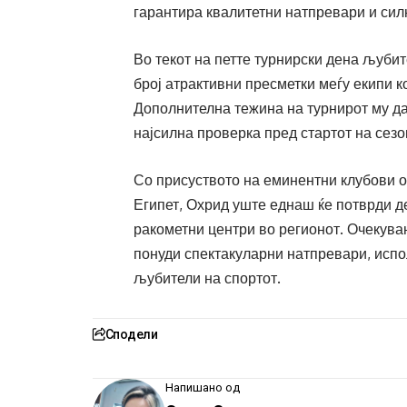
гарантира квалитетни натпревари и силн
Во текот на петте турнирски дена љуби
број атрактивни пресметки меѓу екипи 
Дополнителна тежина на турнирот му да
најсилна проверка пред стартот на сез
Со присуството на еминентни клубови од
Египет, Охрид уште еднаш ќе потврди д
ракометни центри во регионот. Очекува
понуди спектакуларни натпревари, испо
љубители на спортот.
Сподели
Напишано од