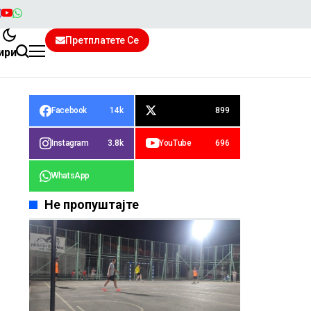
Претплатете Се
ири
Facebook
14k
899
Instagram
3.8k
YouTube
696
WhatsApp
Не пропуштајте