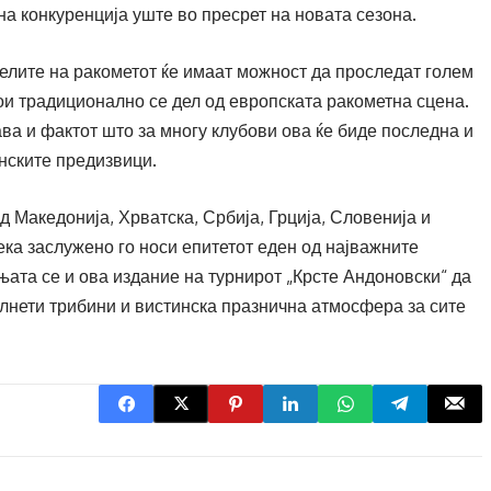
а конкуренција уште во пресрет на новата сезона.
телите на ракометот ќе имаат можност да проследат голем
кои традиционално се дел од европската ракометна сцена.
ва и фактот што за многу клубови ова ќе биде последна и
онските предизвици.
 Македонија, Хрватска, Србија, Грција, Словенија и
ека заслужено го носи епитетот еден од најважните
њата се и ова издание на турнирот „Крсте Андоновски“ да
лнети трибини и вистинска празнична атмосфера за сите