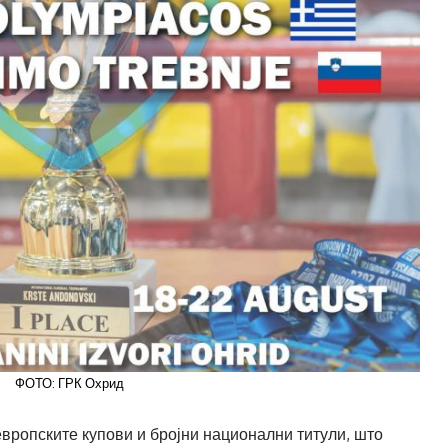
ФОТО: ГРК Охрид
европските купови и бројни национални титули, што