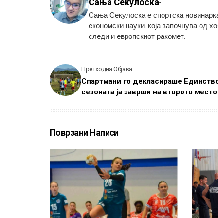
Сања Секулоска
-
Сања Секулоска е спортска новинарка
економски науки, која започнува од х
следи и европскиот ракомет.
Претходна Објава
Спартмани го декласираше Единство
сезоната ја заврши на второто место
Поврзани Написи