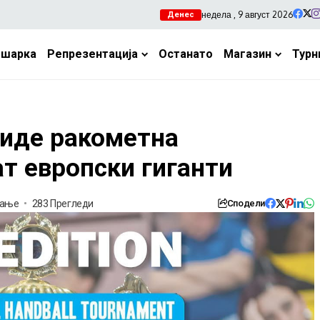
недела , 9 август 2026
Денес
ошарка
Репрезентација
Останато
Магазин
Турн
биде ракометна
т европски гиганти
тање
283 Прегледи
Сподели