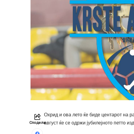
Охрид и ова лето ќе биде центарот на р
август ќе се одржи јубилејното петто и
Сподели