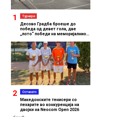
Турнири
Десово Градба броеше до
победа од девет гола, две
„лото“ победи на меморијалниот
турнир во Дебреште
Останато
Македонските тенисери со
пехарите во конкуренција на
двојки на Neocom Open 2026