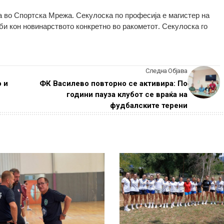
 во Спортска Мрежа. Секулоска по професија е магистер на
оби кон новинарството конкретно во ракометот. Секулоска го
Следна Објава
 и
ФК Василево повторно се активира: По
години пауза клубот се враќа на
фудбалските терени