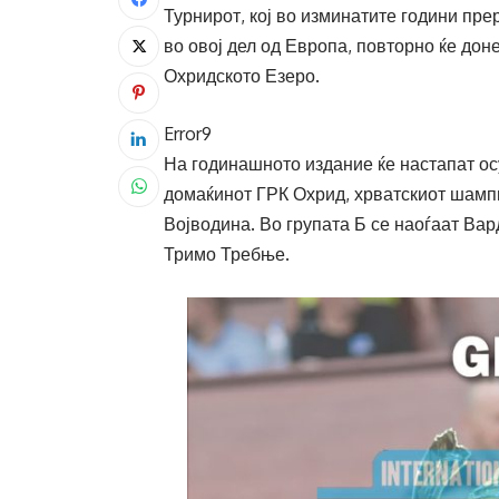
Турнирот, кој во изминатите години пр
во овој дел од Европа, повторно ќе до
Охридското Езеро.
Error9
На годинашното издание ќе настапат осу
домаќинот ГРК Охрид, хрватскиот шампи
Војводина. Во групата Б се наоѓаат Вар
Тримо Требње.