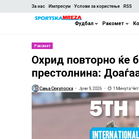
За нас
Импресум
Услови за користење
RSS
Фудбал
Ракомет
К
Ракомет
Охрид повторно ќе 
престолнина: Доаѓаа
Сања Секулоска
Јуни 9, 2026
1 Минута Чи