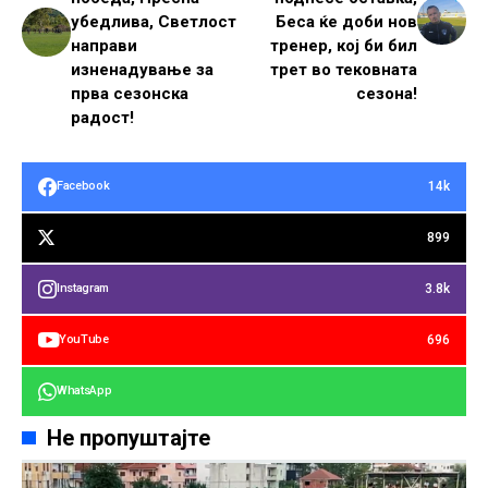
убедлива, Светлост
Беса ќе доби нов
направи
тренер, кој би бил
изненадување за
трет во тековната
прва сезонска
сезона!
радост!
14k
Facebook
899
3.8k
Instagram
696
YouTube
WhatsApp
Не пропуштајте