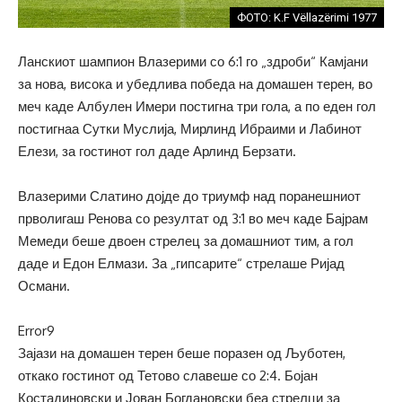
ФОТО: K.F Vëllazërimi 1977
Ланскиот шампион Влазерими со 6:1 го „здроби“ Камјани
за нова, висока и убедлива победа на домашен терен, во
меч каде Албулен Имери постигна три гола, а по еден гол
постигнаа Сутки Муслија, Мирлинд Ибраими и Лабинот
Елези, за гостинот гол даде Арлинд Берзати.
Влазерими Слатино дојде до триумф над поранешниот
прволигаш Ренова со резултат од 3:1 во меч каде Бајрам
Мемеди беше двоен стрелец за домашниот тим, а гол
даде и Едон Елмази. За „гипсарите“ стрелаше Ријад
Османи.
Error9
Зајази на домашен терен беше поразен од Љуботен,
откако гостинот од Тетово славеше со 2:4. Бојан
Костадиновски и Јован Богдановски беа стрелци за