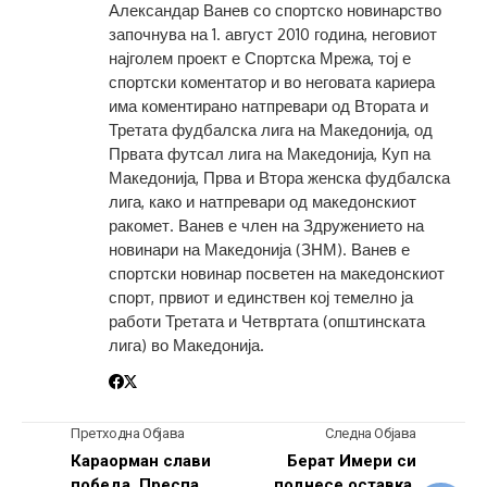
Александар Ванев со спортско новинарство
започнува на 1. август 2010 година, неговиот
најголем проект е Спортска Мрежа, тој е
спортски коментатор и во неговата кариера
има коментирано натпревари од Втората и
Третата фудбалска лига на Македонија, од
Првата футсал лига на Македонија, Куп на
Македонија, Прва и Втора женска фудбалска
лига, како и натпревари од македонскиот
ракомет. Ванев е член на Здружението на
новинари на Македонија (ЗНМ). Ванев е
спортски новинар посветен на македонскиот
спорт, првиот и единствен кој темелно ја
работи Третата и Четвртата (општинската
лига) во Македонија.
Претходна Објава
Следна Објава
Караорман слави
Берат Имери си
победа, Преспа
поднесе оставка,