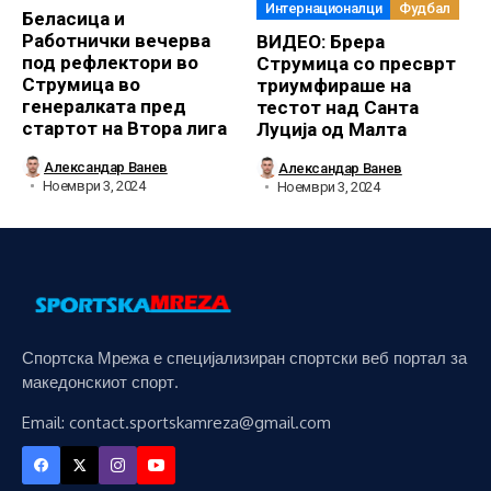
Интернационалци
Фудбал
Беласица и
Работнички вечерва
ВИДЕО: Брера
под рефлектори во
Струмица со пресврт
Струмица во
триумфираше на
генералката пред
тестот над Санта
стартот на Втора лига
Луција од Малта
Александар Ванев
Александар Ванев
Ноември 3, 2024
Ноември 3, 2024
Спортска Мрежа е специјализиран спортски веб портал за
македонскиот спорт.
Email: contact.sportskamreza@gmail.com