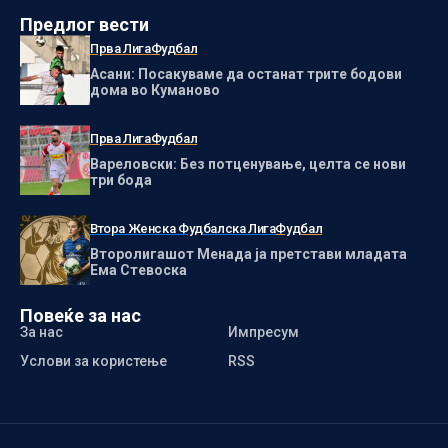
Предлог вести
Прва Лига
Фудбал
Асани: Посакуваме да останат трите бодови
дома во Куманово
Прва Лига
Фудбал
Вареловски: Без потценување, целта се нови
три бода
Втора Женска Фудбалска Лига
Фудбал
Второлигашот Менада ја претстави младата
Ема Стевоска
Повеќе за нас
За нас
Импресум
Услови за користење
RSS