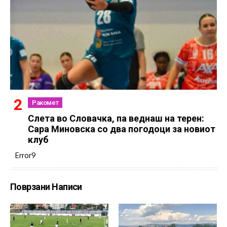
Ракомет
Слетa во Словачка, па веднаш на терен:
Сара Миновска со два погодоци за новиот
клуб
Error9
Поврзани Написи