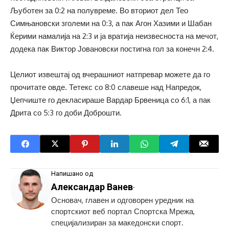
Љуботен за 0:2 на полувреме. Во вториот дел Тео
Симњановски зголеми на 0:3, а пак Агон Хазими и Шабан
Ќерими намалија на 2:3 и ја вратија неизвесноста на мечот,
додека пак Виктор Јовановски постигна гол за конечн 2:4.
Целиот извештај од вчерашниот натпревар можете да го
прочитате овде. Тетекс со 8:0 славеше над Напредок,
Џепчиште го декласираше Вардар Брвеница со 6:1, а пак
Дрита со 5:3 го доби Доброшти.
Напишано од
Александар Ванев
-
Основач, главен и одговорен уредник на
спортскиот веб портал Спортска Мрежа,
специјализиран за македонски спорт.