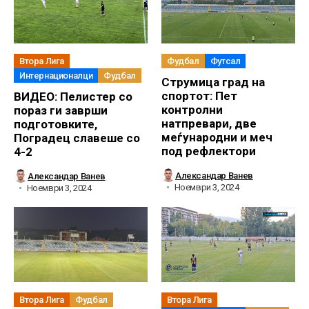
Втора Лига
Фудбал
Футсал
Интернационалци
Фудбал
Струмица град на
спортот: Пет
ВИДЕО: Пелистер со
контролни
пораз ги заврши
натпревари, две
подготовките,
меѓународни и меч
Поградец славеше со
под рефлектори
4-2
Александар Ванев
Александар Ванев
Ноември 3, 2024
Ноември 3, 2024
Втора Лига
Фудбал
Втора Лига