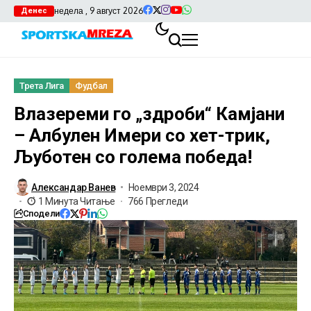
недела , 9 август 2026
Денес
Трета Лига
Фудбал
Влазереми го „здроби“ Камјани
– Албулен Имери со хет-трик,
Љуботен со голема победа!
Александар Ванев
Ноември 3, 2024
1 Минута Читање
766 Прегледи
Сподели