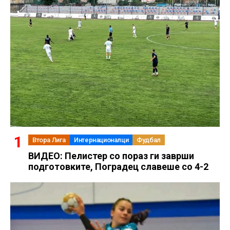
Втора Лига
Интернационалци
Фудбал
ВИДЕО: Пелистер со пораз ги заврши
подготовките, Поградец славеше со 4-2