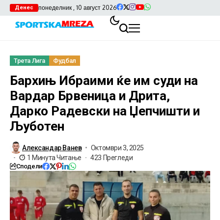
понеделник , 10 август 2026
Денес
Трета Лига
Фудбал
Бархињ Ибраими ќе им суди на
Вардар Брвеница и Дрита,
Дарко Радевски на Џепчишти и
Љуботен
Александар Ванев
Октомври 3, 2025
1 Минута Читање
423 Прегледи
Сподели