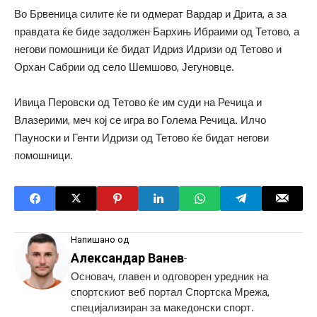
Во Брвеница силите ќе ги одмерат Вардар и Дрита, а за
правдата ќе биде задолжен Бархињ Ибраими од Тетово, а
негови помошници ќе бидат Идриз Идризи од Тетово и
Орхан Сабрии од село Шемшово, Јегуновце.
Ивица Перовски од Тетово ќе им суди на Речица и
Влазерими, меч кој се игра во Голема Речица. Илчо
Пауноски и Генти Идризи од Тетово ќе бидат негови
помошници.
Напишано од
Александар Ванев
-
Основач, главен и одговорен уредник на
спортскиот веб портал Спортска Мрежа,
специјализиран за македонски спорт.