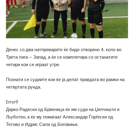
Денес со два натпреварите ќе биде отворено 4. коло во
Трета лига – Запад, а ќе се комплетира со останатите
четири кои се играат утре.
Познати се судиите кои ќе ја делат правдата во рамки на
четвртата рунда.
Error9
Дарко Радески од Брвеница ќе им суди на Џепчишти и
Љуботен, а ќе му помагаат Александар Ѓорѓески од
Тетово и Идрис Сали од Боговиње.