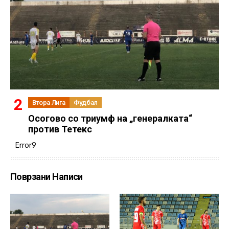
Втора Лига
Фудбал
Осогово со триумф на „генералката“
против Тетекс
Error9
Поврзани Написи