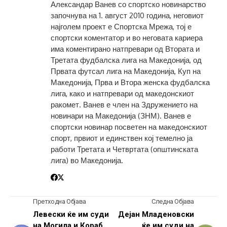
Александар Ванев со спортско новинарство
започнува на 1. август 2010 година, неговиот
најголем проект е Спортска Мрежа, тој е
спортски коментатор и во неговата кариера
има коментирано натпревари од Втората и
Третата фудбалска лига на Македонија, од
Првата футсал лига на Македонија, Куп на
Македонија, Прва и Втора женска фудбалска
лига, како и натпревари од македонскиот
ракомет. Ванев е член на Здружението на
новинари на Македонија (ЗНМ). Ванев е
спортски новинар посветен на македонскиот
спорт, првиот и единствен кој темелно ја
работи Третата и Четвртата (општинската
лига) во Македонија.
Претходна Објава
Следна Објава
Левески ќе им суди
Дејан Младеновски
на Могила и Кораб,
ќе им суди на