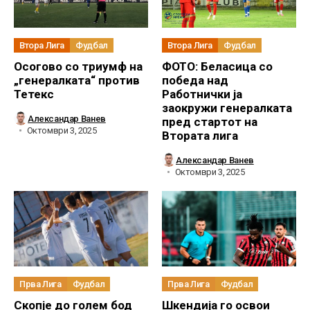
Втора Лига
Фудбал
Втора Лига
Фудбал
Осогово со триумф на
ФОТО: Беласица со
„генералката“ против
победа над
Тетекс
Работнички ја
заокружи генералката
Александар Ванев
пред стартот на
Октомври 3, 2025
Втората лига
Александар Ванев
Октомври 3, 2025
Прва Лига
Фудбал
Прва Лига
Фудбал
Скопје до голем бод
Шкендија го освои