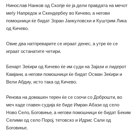
Нинослав Нанков од Скопје ќе ја дели правдата на мечот
меѓу Напредок и Скендербеу во Кичево, а негови
помошници ќе бидат Зоран Јанкуловски и Куштрим Лика
од Кичево.
Овие два натпреварите се играат денес, а утре ќе се
играат останатите четири.
Бенарт Зеќири од Кичево ќе им суди на Зајази и лидерот
Камјани, а негови помошници ќе бидат Осман Зеќири и
Вели Абдиу, исто така од Кичево.
Ренова на домашен терен ќе се соочи со Доброшти, во
меч каде главен судија ќе биде Имран Абази од село
Ново Село, Боговиње, а негови помошници ќе бидат Беким
Селими од село Порој, тетовско и Идрис Сали од
Боговиње.