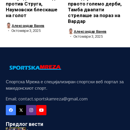
против Струга,
првото големо дерби,
Наумовски блескаше
Тамба двапати
на голот
стрелаше за пораз на
Вардар
Александар Ванев
Октомври 3, 2025
Александар Ванев
Октомври 3, 2025
Спортска Мрежа е специјализиран спортски веб портал за
македонскиот спорт.
Email: contact.sportskamreza@gmail.com
Предлог вести