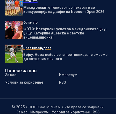
Останато
Македонските тенисери со пехарите во
конкуренција на двојки на Neocom Open 2026
Останато
ФОТО: Историски успех за македонското џиу-
џицу: Катерина Ацевска е светска
вицешампионка!
Прва Лига
Фудбал
Бојку: Нема веќе лесни противници, не смееме
да потцениме никого
Повеќе за нас
За нас
Импресум
Услови за користење
RSS
© 2025 СПОРТСКА МРЕЖА. Сите права се задржани.
За нас
Импресум
Услови за користење
RSS