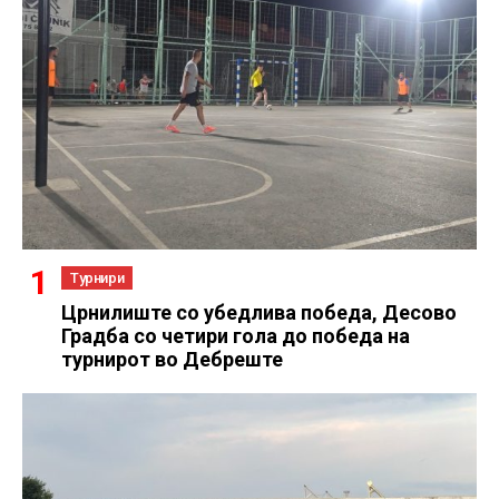
Турнири
Црнилиште со убедлива победа, Десово
Градба со четири гола до победа на
турнирот во Дебреште