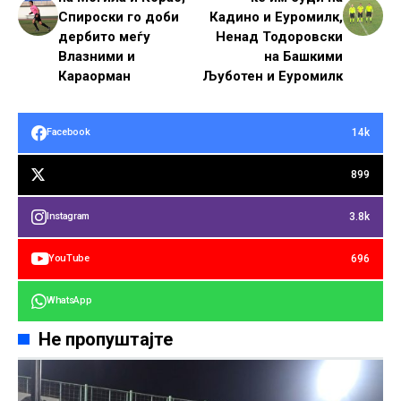
Спироски го доби
Кадино и Еуромилк,
дербито меѓу
Ненад Тодоровски
Влазними и
на Башкими
Караорман
Љуботен и Еуромилк
14k
Facebook
899
3.8k
Instagram
696
YouTube
WhatsApp
Не пропуштајте