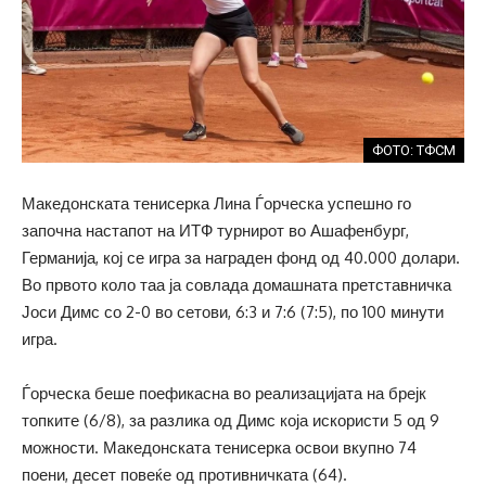
ФОТО: ТФСМ
Македонската тенисерка Лина Ѓорческа успешно го
започна настапот на ИТФ турнирот во Ашафенбург,
Германија, кој се игра за награден фонд од 40.000 долари.
Во првото коло таа ја совлада домашната претставничка
Јоси Димс со 2-0 во сетови, 6:3 и 7:6 (7:5), по 100 минути
игра.
Ѓорческа беше поефикасна во реализацијата на брејк
топките (6/8), за разлика од Димс која искористи 5 од 9
можности. Македонската тенисерка освои вкупно 74
поени, десет повеќе од противничката (64).