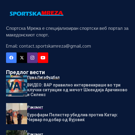
Спортска Мрежа е специјализиран спортски веб портал за
македонскиот спорт.
Email: contact.sportskamreza@gmail.com
Предлог вести
Прва Лига
Фудбал
ВИДЕО: ВАР правилно интервенираше во три
клучни ситуации од мечот Шкендија Арачиново
и Силекс
Ракомет
Еурофарм Пелистер убедлив против Катар:
Червар подобар од Вујовиќ
Ракомет