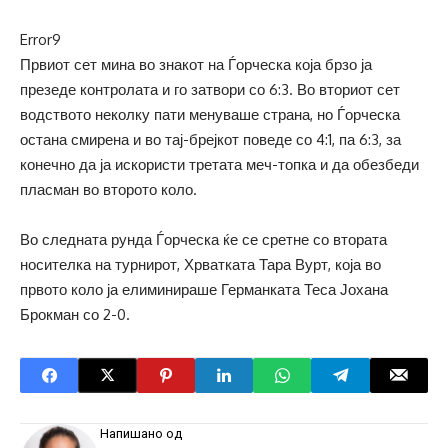
Error9
Првиот сет мина во знакот на Ѓорческа која брзо ја
презеде контролата и го затвори со 6:3. Во вториот сет
водството неколку пати менуваше страна, но Ѓорческа
остана смирена и во тај-брејкот поведе со 4:1, па 6:3, за
конечно да ја искористи третата меч-топка и да обезбеди
пласман во второто коло.
Во следната рунда Ѓорческа ќе се сретне со втората
носителка на турнирот, Хрватката Тара Вурт, која во
првото коло ја елиминираше Германката Теса Јохана
Брокман со 2-0.
Напишано од