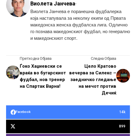
Виолета Јанчева
-
Виолета Јанчева е поранешна фудбалерка
која настапувала за неколку екипи од Првата
македонска женска фудбалска лига. Одлично
го познава македонскиот фудбал, но генерално
и македонскиот спорт.
Претходна Објава
Следна Објава
Ѓоко Хаџиевски се
Цело Кратово
враќа во бугарскиот
вечерва за Силекс –
фудбал, нов тренер
заедничко гледање
на Спартак Варна!
на мечот против
Дечиќ
14k
Facebook
899