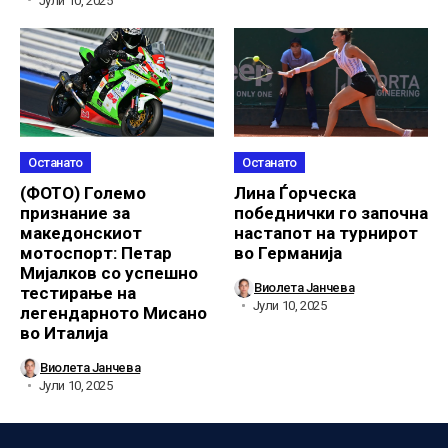
Јули 10, 2025
Останато
Останато
(ФОТО) Големо
Лина Ѓорческа
признание за
победнички го започна
македонскиот
настапот на турнирот
мотоспорт: Петар
во Германија
Мијалков со успешно
Виолета Јанчева
тестирање на
Јули 10, 2025
легендарното Мисано
во Италија
Виолета Јанчева
Јули 10, 2025