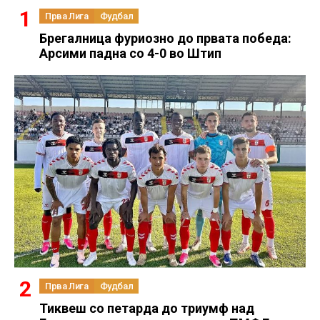
Прва Лига
Фудбал
Брегалница фуриозно до првата победа:
Арсими падна со 4-0 во Штип
Прва Лига
Фудбал
Тиквеш со петарда до триумф над