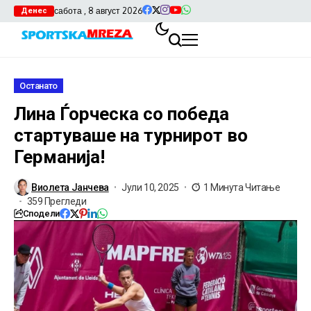
сабота , 8 август 2026
Денес
Останато
Лина Ѓорческа со победа
стартуваше на турнирот во
Германија!
Виолета Јанчева
Јули 10, 2025
1 Минута Читање
359 Прегледи
Сподели