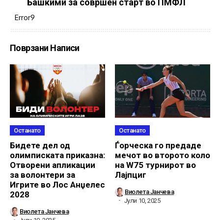
Башкими за совршен старт во ПМФЛ
Error9
Поврзани Написи
Останато
Останато
Бидете дел од
Ѓорческа го предаде
олимписката приказна:
мечот во второто коло
Отворени апликации
на W75 турнирот во
за волонтери за
Лајпциг
Игрите во Лос Анџелес
Виолета Јанчева
2028
Јули 10, 2025
Виолета Јанчева