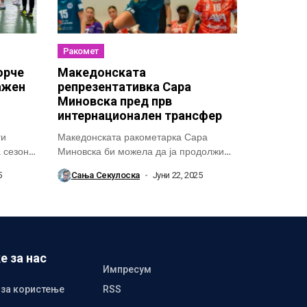
Ракомет
орче
Македонската
ажен
репрезентативка Сара
Миновска пред прв
интернационален трансфер
ги
Македонската ракометарка Сара
а сезона
Миновска би можела да ја продолжи
кариерата надвор од...
5
Сања Секулоска
Јуни 22, 2025
е за нас
Импресум
 за користење
RSS