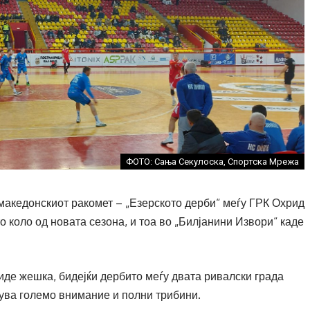
ФОТО: Сања Секулоска, Спортска Мрежа
македонскиот ракомет – „Езерското дерби“ меѓу ГРК Охрид
о коло од новата сезона, и тоа во „Билјанини Извори“ каде
иде жешка, бидејќи дербито меѓу двата ривалски града
ува големо внимание и полни трибини.