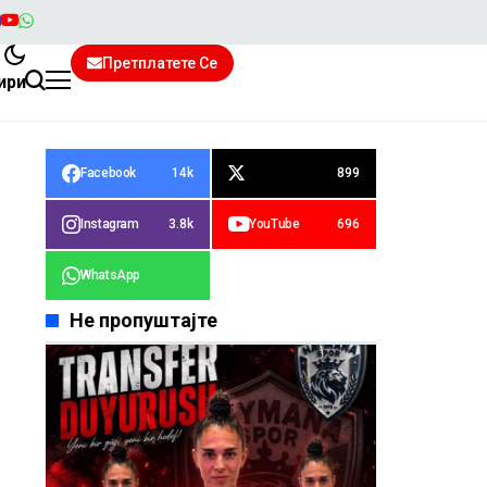
Претплатете Се
ири
Facebook
14k
899
Instagram
3.8k
YouTube
696
WhatsApp
Не пропуштајте