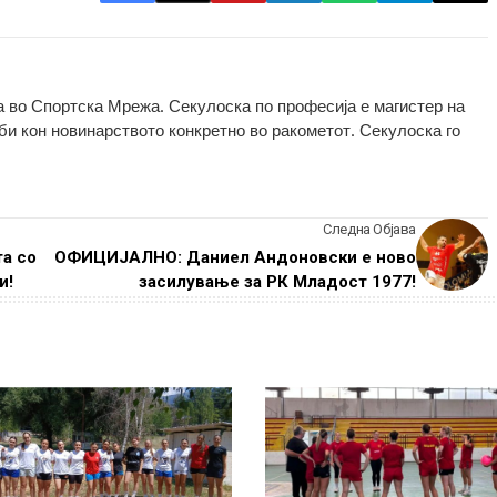
 во Спортска Мрежа. Секулоска по професија е магистер на
оби кон новинарството конкретно во ракометот. Секулоска го
Следна Објава
а со
ОФИЦИЈАЛНО: Даниел Андоновски е ново
и!
засилување за РК Младост 1977!