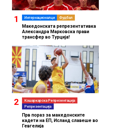
Интернационалци
Фудбал
Македонската репрезентативка
Александра Марковска прави
трансфер во Турција!
Кошаркарска Репрезентација
Репрезентација
Прв пораз за македонските
кадети на ЕП, Исланд славеше во
Гевгелија