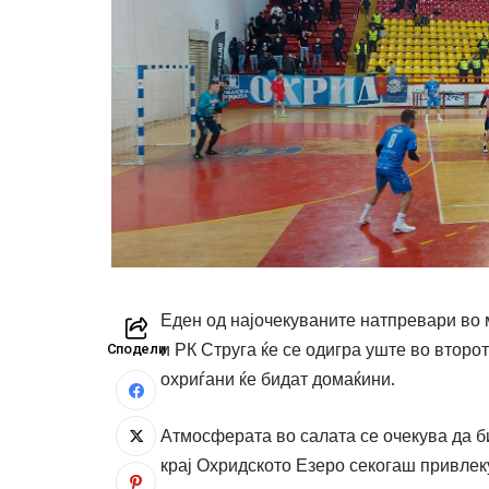
Еден од најочекуваните натпревари во 
и РК Струга ќе се одигра уште во второт
Сподели
охриѓани ќе бидат домаќини.
Атмосферата во салата се очекува да б
крај Охридското Езеро секогаш привлек