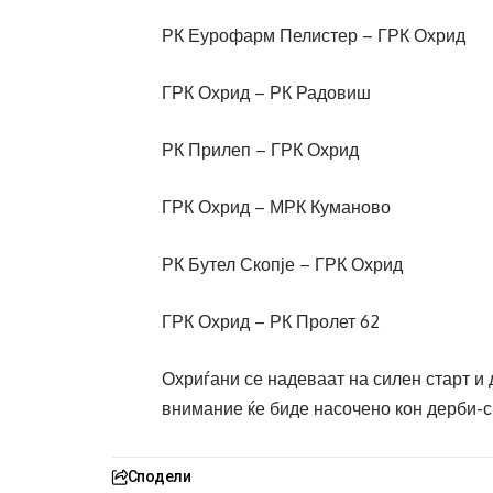
РК Еурофарм Пелистер – ГРК Охрид
ГРК Охрид – РК Радовиш
РК Прилеп – ГРК Охрид
ГРК Охрид – МРК Куманово
РК Бутел Скопје – ГРК Охрид
ГРК Охрид – РК Пролет 62
Охриѓани се надеваат на силен старт и 
внимание ќе биде насочено кон дерби-
Сподели