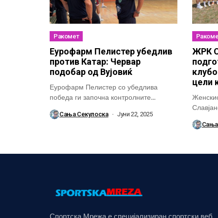
Ракомет
Ракоме
Еурофарм Пелистер убедлив
ЖРК О
против Катар: Червар
подго
подобар од Вујовиќ
клубо
цели 
Еурофарм Пелистер со убедлива
победа ги започна контролните
Женскио
натпревари во рамки на...
Славјан
Сања Секулоска
Јуни 22, 2025
Николе 
Сања
Спортска Мрежа е специјализиран спортски веб