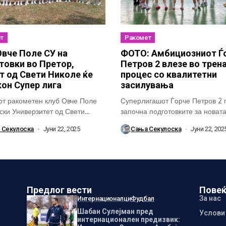
т
Ракомет
вче Поле СУ на
ФОТО: Амбициозниот Ѓ
товки во Претор,
Петров 2 влезе во трен
т од Свети Николе ќе
процес со квалитетни
кон Супер лига
засилувања
т ракометен клуб Овче Поле
Суперлигашот Ѓорче Петров 2 
ски Универзитет од Свети
започна подготовките за новат
ги започна...
со високи...
 Секулоска
Јуни 22, 2025
Сања Секулоска
Јуни 22, 202
Предлог вести
Повеќ
За нас
Интернационалци
Фудбал
Шабан Сулејман пред
Услови
интернационален предизвик: