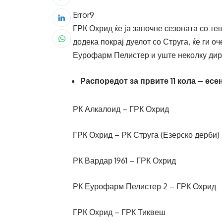
Error9
ГРК Охрид ќе ја започне сезоната со те
додека покрај дуелот со Струга, ќе ги о
Еурофарм Пелистер и уште неколку дире
Распоредот за првите 11 кола – есе
РК Алкалоид – ГРК Охрид
ГРК Охрид – РК Струга (Езерско дерби)
РК Вардар 1961 – ГРК Охрид
РК Еурофарм Пелистер 2 – ГРК Охрид
ГРК Охрид – ГРК Тиквеш