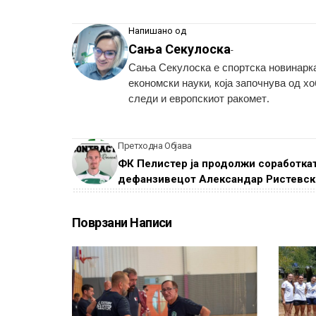
Напишано од
Сања Секулоска
-
Сања Секулоска е спортска новинарка
економски науки, која започнува од х
следи и европскиот ракомет.
Претходна Објава
ФК Пелистер ја продолжи соработкат
дефанзивецот Александар Ристевск
Поврзани Написи