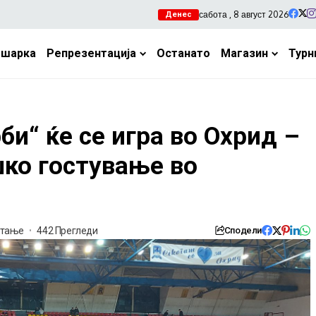
сабота , 8 август 2026
Денес
ошарка
Репрезентација
Останато
Магазин
Турн
би“ ќе се игра во Охрид –
шко гостување во
итање
442 Прегледи
Сподели