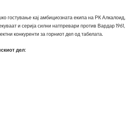
шко гостување кај амбициозната екипа на РК Алкалоид,
чекуваат и серија силни натпревари против Вардар 1961,
ктни конкуренти за горниот дел од табелата.
нскиот дел: