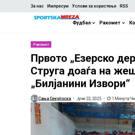
За нас
Импресум
Услови за користење
RSS
Фудбал
Ракомет
К
Ракомет
Првото „Езерско дер
Струга доаѓа на же
„Билјанини Извори“
Сања Секулоска
Јуни 22, 2025
1 Минута Ч