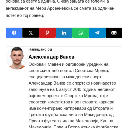
основа за светла иднина. Очекувањата се големи, а
ангажманот на Мери Арсениевска се смета за одличен
потег во тој правец.
Напишано од
Александар Ванев
-
Основач, главен и одговорен уредник на
спортскиот веб портал Спортска Мрежа,
специјализиран за македонски спорт.
Александар Ванев со спортско новинарство
започнува на 1. август 2010 година, неговиот
најголем проект е Спортска Мрежа, тој е
спортски коментатор и во неговата кариера
има коментирано натпревари од Втората и
Третата фудбалска лига на Македонија, од
Првата футсал лига на Македонија, Куп на
Македонија, Прва и Втора женска фудбалска