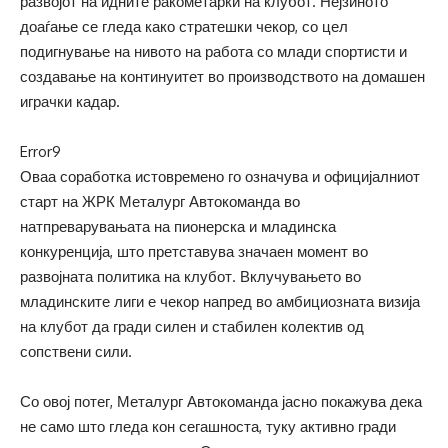
развојот на идните ракометарки на клубот. Нејзиното
доаѓање се гледа како стратешки чекор, со цел
подигнување на нивото на работа со млади спортисти и
создавање на континуитет во производството на домашен
играчки кадар.
Error9
Оваа соработка истовремено го означува и официјалниот
старт на ЖРК Металург Автокоманда во
натпреварувањата на пионерска и младинска
конкуренција, што претставува значаен момент во
развојната политика на клубот. Вклучувањето во
младинските лиги е чекор напред во амбициозната визија
на клубот да гради силен и стабилен колектив од
сопствени сили.
Со овој потег, Металург Автокоманда јасно покажува дека
не само што гледа кон сегашноста, туку активно гради