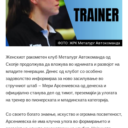
ФОТО: ЖРК Металург Автокоманда
Женскиот ракометен клуб Металург Автокоманда од
Скопје продолжува да вложува во иднината и развојот на
младите генерации. Денес од клубот со особено
задоволство информираа за ново засилување во
стручниот штаб – Мери Арсениевска од денеска и
официјално станува дел од тимот, преземајќи ја улогата
на тренер во пионерската и младинската категорија.
Со своето богато знаење, искуство и огромна посветеност,
Арсениевска ќе има клучна улога во формирањето и