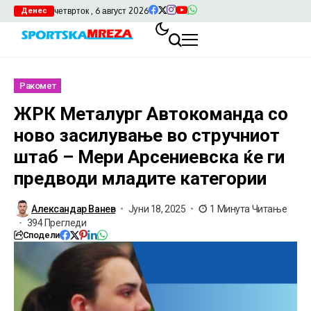
четврток , 6 август 2026
Денес
Ракомет
ЖРК Металург Автокоманда со
ново засилување во стручниот
штаб – Мери Арсениевска ќе ги
предводи младите категории
Александар Ванев
Јуни 18, 2025
1 Минута Читање
394 Прегледи
Сподели