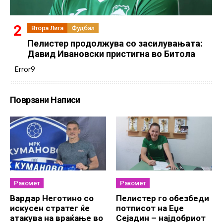
Втора Лига
Фудбал
Пелистер продолжува со засилувањата:
Давид Ивановски пристигна во Битола
Error9
Поврзани Написи
Ракомет
Ракомет
Вардар Неготино со
Пелистер го обезбеди
искусен стратег ќе
потписот на Еџе
атакува на враќање во
Сејадин – најдобриот