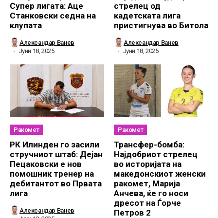
Супер лигата: Аце
стрелец од
Станковски седна на
кадетската лига
клупата
пристигнува во Битола
Александар Ванев
Александар Ванев
Јуни 18, 2025
Јуни 18, 2025
Ракомет
Ракомет
РК Илинден го засили
Трансфер-бомба:
стручниот штаб: Дејан
Најдобриот стрелец
Пецаковски е нов
во историјата на
помошник тренер на
македонскиот женски
дебитантот во Првата
ракомет, Марија
лига
Анчева, ќе го носи
дресот на Ѓорче
Александар Ванев
Петров 2