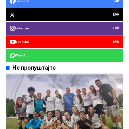
14k
Facebook
899
3.8k
Instagram
696
YouTube
WhatsApp
Не пропуштајте