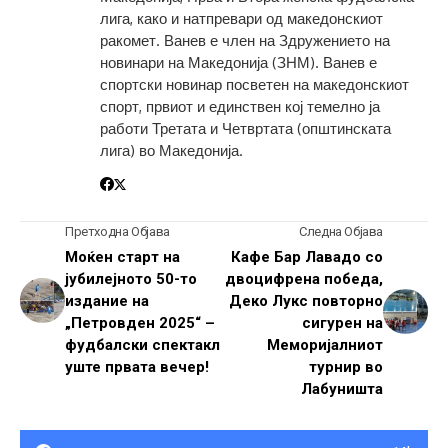
лига, како и натпревари од македонскиот
ракомет. Ванев е член на Здружението на
новинари на Македонија (ЗНМ). Ванев е
спортски новинар посветен на македонскиот
спорт, првиот и единствен кој темелно ја
работи Третата и Четвртата (општинската
лига) во Македонија.
Претходна Објава
Следна Објава
Моќен старт на
Кафе Бар Лавадо со
јубилејното 50-то
двоцифрена победа,
издание на
Деко Лукс повторно
„Петровден 2025“ –
сигурен на
фудбалски спектакл
Меморијалниот
уште првата вечер!
турнир во
Лабуништа