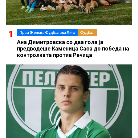
Прва Женска Фудбалска Лига
Фудбал
Ана Димитровска со два гола ја
предводеше Каменица Саса до победа на
контролката против Речица