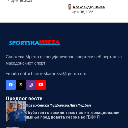
Јуни 18, 2025
Александар Ванев
Јуни 18, 2025
Спортска Мрежа е специјализиран спортски веб портал за
македонскиот спорт.
Email: contact.sportskamreza@gmail.com
Предлог вести
Прва Женска Фудбалска Лига
Фудбал
Љуботен го засили тимот со интернационални
имиња пред новата сезона во ПЖФЛ