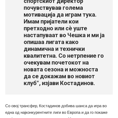
спортскиот директор
почувствував голема
мотивација да играм тука.
Имам пријатели кои
претходно или сè уште
настапуваат во Чешка и ми ја
опишаа лигата како
динамична и технички
квалитетна. Со нетрпение го
очекувам почетокот на
новата сезона и можноста
да се докажам во новиот
клуб“, изјави Костадинов.
Со овој трансфер, Костадинов добива шанса да игра во
една од најконкурентните лиги во Европа и да го покаже