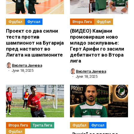
Фудбал
Футсал
Втора Лига
Фудбал
Проект со два силни
(ВИДЕО) Камјани
теста против
промовираше ново
шампионот на Бугарија
младо засилување:
пред настапот во
Герт Арифи го засили
Лигата на шампионите
дебитантот во Втора
лига
Виолета Јанчева
Јуни 18, 2025
Виолета Јанчева
Јуни 18, 2025
Втора Лига
Трета Лига
Фудбал
Футсал
Фудбал