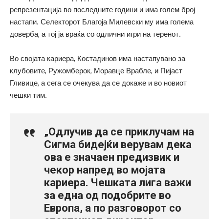
репрезентација во последните години и има голем број
настапи. Селекторот Благоја Милевски му има голема
доверба, а тој ја враќа со одлични игри на теренот.
Во својата кариера, Костадинов има настапувано за
клубовите, Ружомберок, Моравце Врабле, и Пијаст
Гливице, а сега се очекува да се докаже и во новиот
чешки тим.
„Одлучив да се приклучам на
Сигма бидејќи верувам дека
ова е значаен предизвик и
чекор напред во мојата
кариера. Чешката лига важи
за една од подобрите во
Европа, а по разговорот со