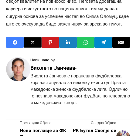
својот квалитет на повисоко ниво. Неговата досегашна
кариера и искуството во националниот тим му даваат
сигурна основа за успешен настап во Сигма Оломуц, каде
што се очекува да биде важен играч за врска во тимот.
Напишано од
Виолета Јанчева
-
Виолета Јанчева е поранешна фудбалерка
која настапувала за неколку екипи од Првата
македонска женска фудбалска лига. Одлично
го познава македонскиот фудбал, но генерално
и македонскиот спорт.
Претходна Објава
Следна Објава
Ново поглавје за ФК
РК Бутел Скопје се