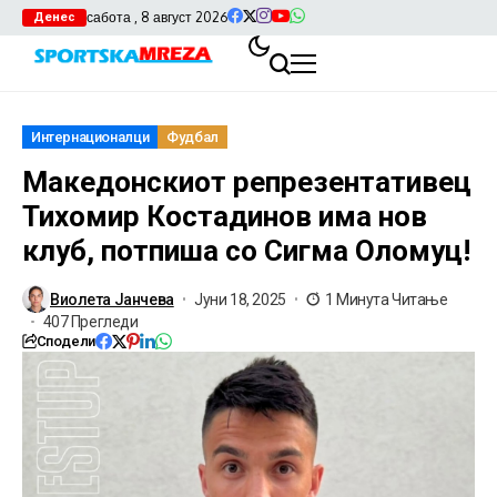
сабота , 8 август 2026
Денес
Интернационалци
Фудбал
Македонскиот репрезентативец
Тихомир Костадинов има нов
клуб, потпиша со Сигма Оломуц!
Виолета Јанчева
Јуни 18, 2025
1 Минута Читање
407 Прегледи
Сподели