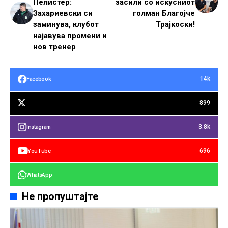
Пелистер:
засили со искусниот
Захариевски си
голман Благојче
заминува, клубот
Трајкоски!
најавува промени и
нов тренер
14k
Facebook
899
3.8k
Instagram
696
YouTube
WhatsApp
Не пропуштајте