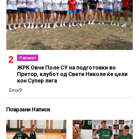
Ракомет
ЖРК Овче Поле СУ на подготовки во
Претор, клубот од Свети Николе ќе цели
кон Супер лига
Error9
Поврзани Написи