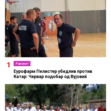
Ракомет
Еурофарм Пелистер убедлив против
Катар: Червар подобар од Вујовиќ