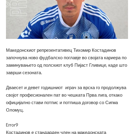
Македонскиот репрезентативец Тихомир Костадинов
започнува ново фудбалско поглавје во својата кариера по
заминувањето од полскиот клуб Пијаст Гливице, каде што
заврши сезоната.
Дваесет и девет годишниот играч за врска го продолжува
својот професионален пат во чешката Прва лига, откако
официјално стави потпис и потпиша договор со Сигма
Оломуц.
Error9
Костадинов е стандарден член на македонската