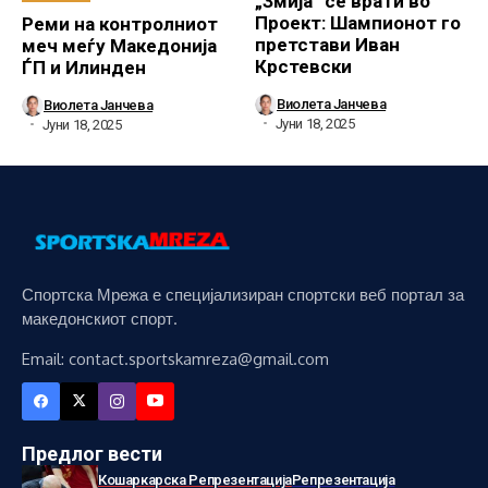
„Змија“ се врати во
Проект: Шампионот го
Реми на контролниот
претстави Иван
меч меѓу Македонија
Крстевски
ЃП и Илинден
Виолета Јанчева
Виолета Јанчева
Јуни 18, 2025
Јуни 18, 2025
Спортска Мрежа е специјализиран спортски веб портал за
македонскиот спорт.
Email: contact.sportskamreza@gmail.com
Предлог вести
Кошаркарска Репрезентација
Репрезентација