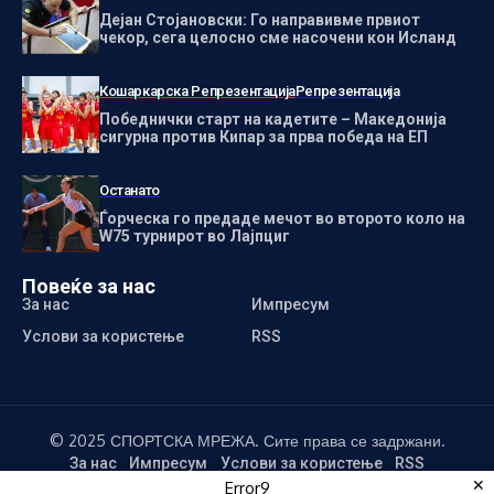
Дејан Стојановски: Го направивме првиот
чекор, сега целосно сме насочени кон Исланд
Кошаркарска Репрезентација
Репрезентација
Победнички старт на кадетите – Македонија
сигурна против Кипар за прва победа на ЕП
Останато
Ѓорческа го предаде мечот во второто коло на
W75 турнирот во Лајпциг
Повеќе за нас
За нас
Импресум
Услови за користење
RSS
© 2025 СПОРТСКА МРЕЖА. Сите права се задржани.
За нас
Импресум
Услови за користење
RSS
✕
Error9