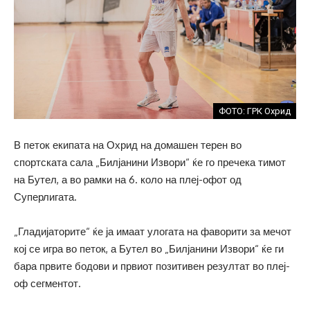
ФОТО: ГРК Охрид
В петок екипата на Охрид на домашен терен во
спортската сала „Билјанини Извори“ ќе го пречека тимот
на Бутел, а во рамки на 6. коло на плеј-офот од
Суперлигата.
„Гладијаторите“ ќе ја имаат улогата на фаворити за мечот
кој се игра во петок, а Бутел во „Билјанини Извори“ ќе ги
бара првите бодови и првиот позитивен резултат во плеј-
оф сегментот.