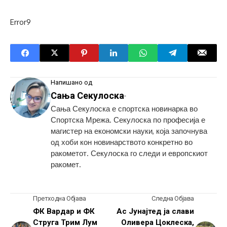
Error9
Напишано од
Сања Секулоска
-
Сања Секулоска е спортска новинарка во
Спортска Мрежа. Секулоска по професија е
магистер на економски науки, која започнува
од хоби кон новинарството конкретно во
ракометот. Секулоска го следи и европскиот
ракомет.
Претходна Објава
Следна Објава
ФК Вардар и ФК
Ас Јунајтед ја слави
Струга Трим Лум
Оливера Цоклеска,