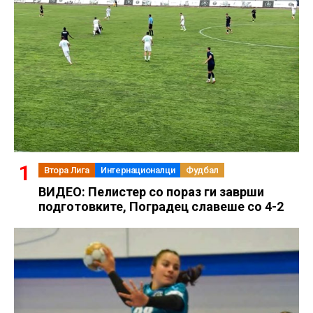
Втора Лига
Интернационалци
Фудбал
ВИДЕО: Пелистер со пораз ги заврши
подготовките, Поградец славеше со 4-2