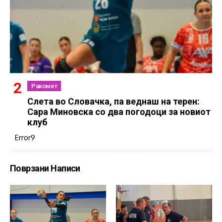
Ракомет
Слетa во Словачка, па веднаш на терен:
Сара Миновска со два погодоци за новиот
клуб
Error9
Поврзани Написи