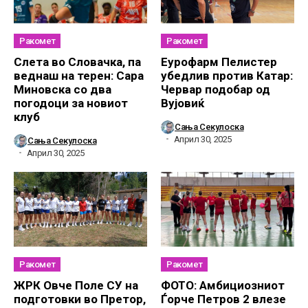
Ракомет
Ракомет
Слетa во Словачка, па
Еурофарм Пелистер
веднаш на терен: Сара
убедлив против Катар:
Миновска со два
Червар подобар од
погодоци за новиот
Вујовиќ
клуб
Сања Секулоска
Април 30, 2025
Сања Секулоска
Април 30, 2025
Ракомет
Ракомет
ЖРК Овче Поле СУ на
ФОТО: Амбициозниот
подготовки во Претор,
Ѓорче Петров 2 влезе