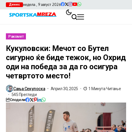
недела , 9 август 2026
Денес
Ракомет
Кукуловски: Мечот со Бутел
сигурно ќе биде тежок, но Охрид
оди на победа за да го осигура
четвртото место!
Сања Секулоска
Април 30, 2025
1 Минута Читање
545 Прегледи
Сподели