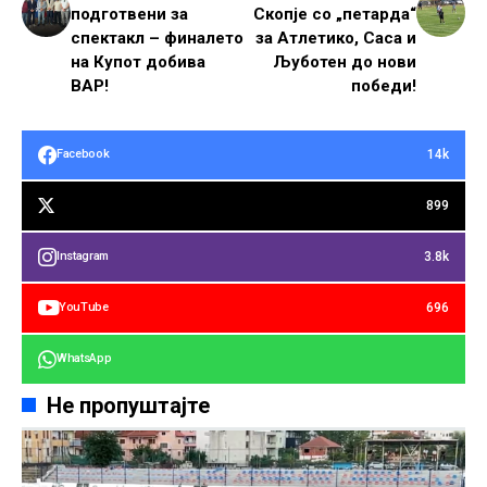
подготвени за
Скопје со „петарда“
спектакл – финалето
за Атлетико, Саса и
на Купот добива
Љуботен до нови
ВАР!
победи!
14k
Facebook
899
3.8k
Instagram
696
YouTube
WhatsApp
Не пропуштајте