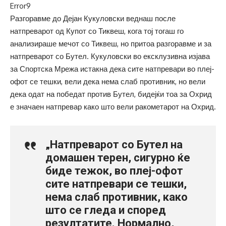
Error9
Разгоравме до Дејан Кукуловски веднаш после
натпреварот од Купот со Тиквеш, кога тој тогаш го
анализираше мечот со Тиквеш, но притоа разгоравме и за
натпреварот со Бутел. Кукуловски во ексклузивна изјава
за Спортска Мрежа истакна дека сите натпревари во плеј-
офот се тешки, вели дека нема слаб противник, но вели
дека одат на победат против Бутел, бидејќи тоа за Охрид
е значаен натпревар како што вели ракометарот на Охрид.
„Натпреварот со Бутел на
домашен терен, сигурно ќе
биде тежок, во плеј-офот
сите натпревари се тешки,
нема слаб противник, како
што се гледа и според
резултатите. Нормално,