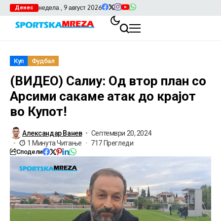
недела , 9 август 2026
Денес
Куп
Фудбал
(ВИДЕО) Салиу: Од втор план со
Арсими сакаме атак до крајот
во Купот!
Александар Ванев
Септември 20, 2024
1 Минута Читање
717 Прегледи
Сподели