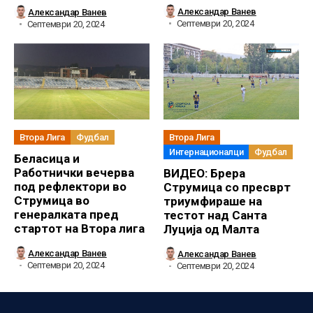
Александар Ванев
Александар Ванев
Септември 20, 2024
Септември 20, 2024
Втора Лига
Фудбал
Втора Лига
Интернационалци
Фудбал
Беласица и
Работнички вечерва
ВИДЕО: Брера
под рефлектори во
Струмица со пресврт
Струмица во
триумфираше на
генералката пред
тестот над Санта
стартот на Втора лига
Луција од Малта
Александар Ванев
Александар Ванев
Септември 20, 2024
Септември 20, 2024