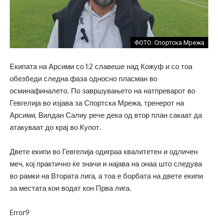
ФОТО: Спортска Мрежа
Екипата на Арсими со 1:2 славеше над Кожуф и со тоа
обезбеди следна фаза односно пласман во
осминафиналето. По завршувањето на натпреварот во
Гевгелија во изјава за Спортска Мрежа, тренерот на
Арсими, Вилдан Салиу рече дека од втор план сакаат да
атакуваат до крај во Купот.
Двете екипи во Гевгелија одиграа квалитетен и одличен
меч, кој практично ќе значи и најава на онаа што следува
во рамки на Втората лига, а тоа е борбата на двете екипи
за местата кои водат кон Прва лига.
Error9