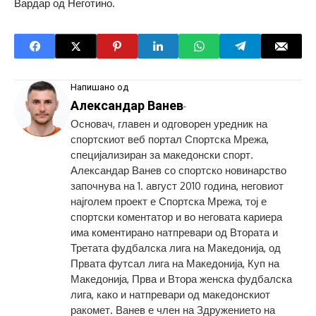
Вардар од Неготино.
Напишано од
Александар Ванев
-
Основач, главен и одговорен уредник на
спортскиот веб портал Спортска Мрежа,
специјализиран за македонски спорт.
Александар Ванев со спортско новинарство
започнува на 1. август 2010 година, неговиот
најголем проект е Спортска Мрежа, тој е
спортски коментатор и во неговата кариера
има коментирано натпревари од Втората и
Третата фудбалска лига на Македонија, од
Првата футсал лига на Македонија, Куп на
Македонија, Прва и Втора женска фудбалска
лига, како и натпревари од македонскиот
ракомет. Ванев е член на Здружението на