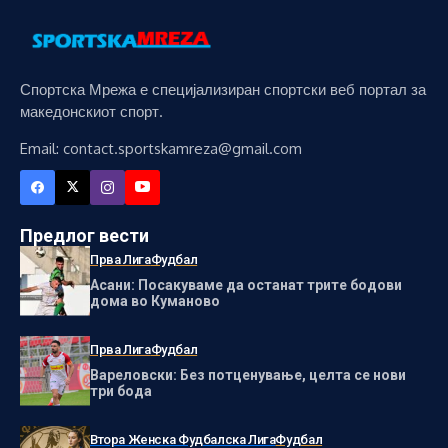
Спортска Мрежа е специјализиран спортски веб портал за
македонскиот спорт.
Email: contact.sportskamreza@gmail.com
Предлог вести
Прва Лига
Фудбал
Асани: Посакуваме да останат трите бодови
дома во Куманово
Прва Лига
Фудбал
Вареловски: Без потценување, целта се нови
три бода
Втора Женска Фудбалска Лига
Фудбал