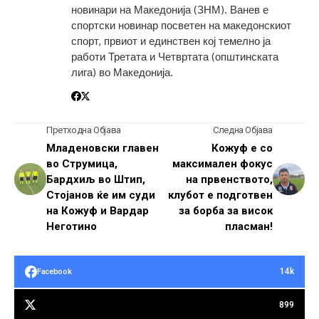
новинари на Македонија (ЗНМ). Ванев е
спортски новинар посветен на македонскиот
спорт, првиот и единствен кој темелно ја
работи Третата и Четвртата (општинската
лига) во Македонија.
Претходна Објава
Следна Објава
Младеновски главен
Кожуф е со
во Струмица,
максимален фокус
Бардхиљ во Штип,
на првенството,
Стојанов ќе им суди
клубот е подготвен
на Кожуф и Вардар
за борба за висок
Неготино
пласман!
14k
Facebook
899