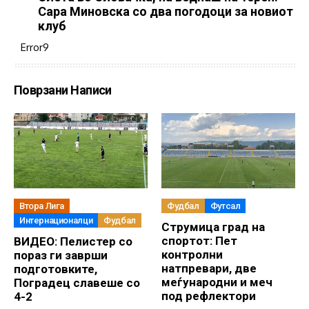
Сара Миновска со два погодоци за новиот
клуб
Error9
Поврзани Написи
Втора Лига
Фудбал
Футсал
Интернационалци
Фудбал
Струмица град на
спортот: Пет
ВИДЕО: Пелистер со
контролни
пораз ги заврши
натпревари, две
подготовките,
меѓународни и меч
Поградец славеше со
под рефлектори
4-2