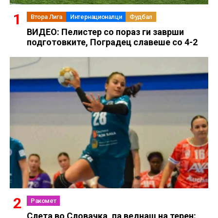
Втора Лига
Интернационалци
Фудбал
ВИДЕО: Пелистер со пораз ги заврши
подготовките, Поградец славеше со 4-2
Ракомет
Слетa во Словачка, па веднаш на терен: