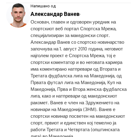
Напишано од
Александар Ванев
-
Основач, главен и одговорен уредник на
спортскиот веб портал Спортска Мрежа,
специјализиран за македонски спорт.
Александар Ванев со спортско новинарство
започнува на 1. август 2010 година, неговиот
најголем проект е Спортска Мрежа, тој е
спортски коментатор и во неговата кариера
има коментирано натпревари од Втората и
Третата фудбалска лига на Македонија, од
Првата футсал лига на Македонија, Куп на
Македонија, Прва и Втора женска фудбалска
лига, како и натпревари од македонскиот
ракомет. Ванев е член на Здружението на
новинари на Македонија (ЗНМ). Ванев е
спортски новинар посветен на македонскиот
спорт, првиот и единствен кој темелно ја
работи Третата и Четвртата (општинската
лига) во Македонија.