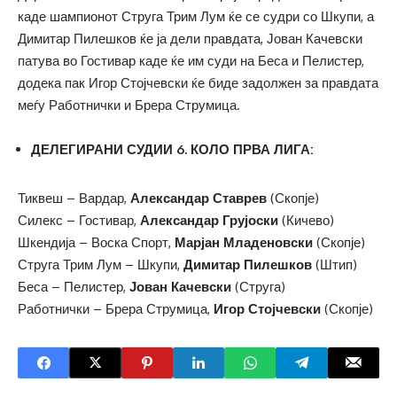
каде шампионот Струга Трим Лум ќе се судри со Шкупи, а
Димитар Пилешков ќе ја дели правдата, Јован Качевски
патува во Гостивар каде ќе им суди на Беса и Пелистер,
додека пак Игор Стојчевски ќе биде задолжен за правдата
меѓу Работнички и Брера Струмица.
ДЕЛЕГИРАНИ СУДИИ 6. КОЛО ПРВА ЛИГА:
Тиквеш – Вардар,
Александар Ставрев
(Скопје)
Силекс – Гостивар,
Александар Грујоски
(Кичево)
Шкендија – Воска Спорт,
Марјан Младеновски
(Скопје)
Струга Трим Лум – Шкупи,
Димитар Пилешков
(Штип)
Беса – Пелистер,
Јован Качевски
(Струга)
Работнички – Брера Струмица,
Игор Стојчевски
(Скопје)