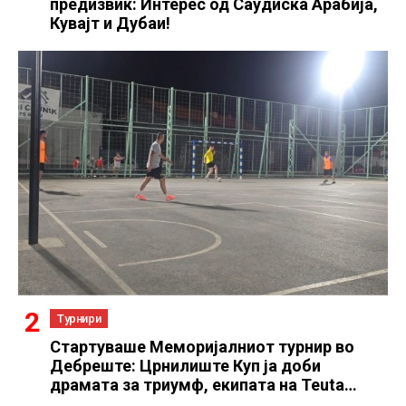
предизвик: Интерес од Саудиска Арабија,
Кувајт и Дубаи!
Турнири
Стартуваше Меморијалниот турнир во
Дебреште: Црнилиште Куп ја доби
драмата за триумф, екипата на Teuta
Stalone пресилна