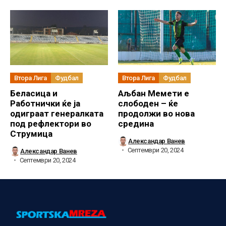
Втора Лига
Фудбал
Втора Лига
Фудбал
Беласица и
Аљбан Мемети е
Работнички ќе ја
слободен – ќе
одиграат генералката
продолжи во нова
под рефлектори во
средина
Струмица
Александар Ванев
Септември 20, 2024
Александар Ванев
Септември 20, 2024