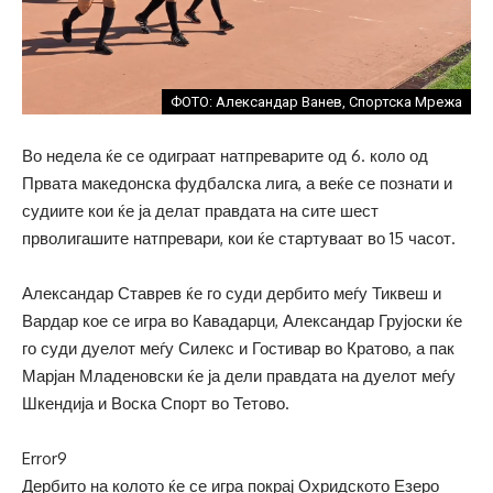
ФОТО: Александар Ванев, Спортска Мрежа
Во недела ќе се одиграат натпреварите од 6. коло од
Првата македонска фудбалска лига, а веќе се познати и
судиите кои ќе ја делат правдата на сите шест
прволигашите натпревари, кои ќе стартуваат во 15 часот.
Александар Ставрев ќе го суди дербито меѓу Тиквеш и
Вардар кое се игра во Кавадарци, Александар Грујоски ќе
го суди дуелот меѓу Силекс и Гостивар во Кратово, а пак
Марјан Младеновски ќе ја дели правдата на дуелот меѓу
Шкендија и Воска Спорт во Тетово.
Error9
Дербито на колото ќе се игра покрај Охридското Езеро