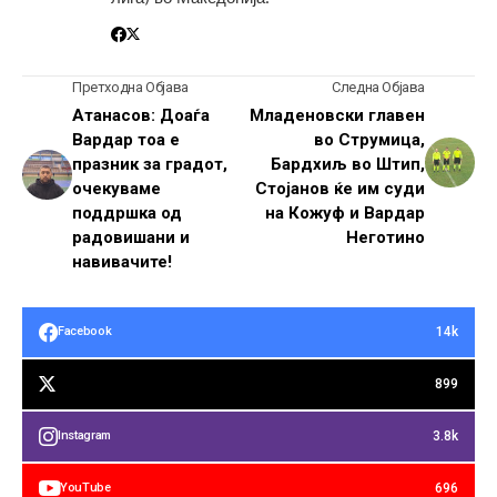
Претходна Објава
Следна Објава
Атанасов: Доаѓа
Младеновски главен
Вардар тоа е
во Струмица,
празник за градот,
Бардхиљ во Штип,
очекуваме
Стојанов ќе им суди
поддршка од
на Кожуф и Вардар
радовишани и
Неготино
навивачите!
14k
Facebook
899
3.8k
Instagram
696
YouTube