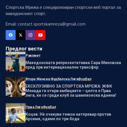
Спортска Мрежа е специјализиран спортски веб портал за
македонскиот спорт.
Email: contact.sportskamreza@gmail.com
Предлог вести
Ракомет
Македонската репрезентативка Сара Миновска
пред прв интернационален трансфер
Втора Женска Фудбалска Лига
Фудбал
ЕКСКЛУЗИВНО ЗА СПОРТСКА МРЕЖА: ЖФК
Менада ги откри амбициите – целта е Прва
лига, ќе се гради клуб за шампионска иднина!
Прва Лига
Фудбал
Коцев: Нѐ очекува тежок натпревар против
Арсими, одиме по три бода