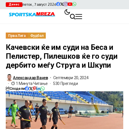
петок , 7 август 2026
Денес
Прва Лига
Фудбал
Качевски ќе им суди на Беса и
Пелистер, Пилешков ќе го суди
дербито меѓу Струга и Шкупи
Александар Ванев
Септември 20, 2024
1 Минута Читање
530 Прегледи
Сподели