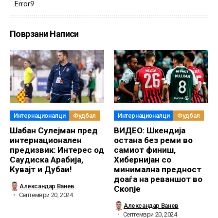
Error9
Поврзани Написи
Интернационалци
Фудбал
Интернационалци
Фудбал
Шабан Сулејман пред
ВИДЕО: Шкендија
интернационален
остана без реми во
предизвик: Интерес од
самиот финиш,
Саудиска Арабија,
Хибернијан со
Кувајт и Дубаи!
минимална предност
доаѓа на реваншот во
Александар Ванев
Скопје
Септември 20, 2024
Александар Ванев
Септември 20, 2024