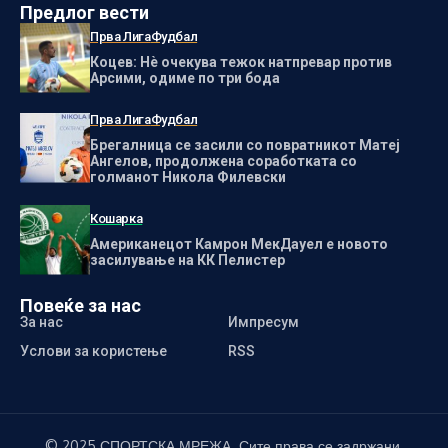
Предлог вести
Прва Лига
Фудбал
Коцев: Нѐ очекува тежок натпревар против
Арсими, одиме по три бода
Прва Лига
Фудбал
Брегалница се засили со повратникот Матеј
Ангелов, продолжена соработката со
голманот Никола Филевски
Кошарка
Американецот Камрон МекДауел е новото
засилување на КК Пелистер
Повеќе за нас
За нас
Импресум
Услови за користење
RSS
© 2025 СПОРТСКА МРЕЖА. Сите права се задржани.