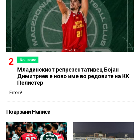
Кошарка
Младинскиот репрезентативец Бојан
Димитриев е ново име во редовите на КК
Пелистер
Error9
Поврзани Написи