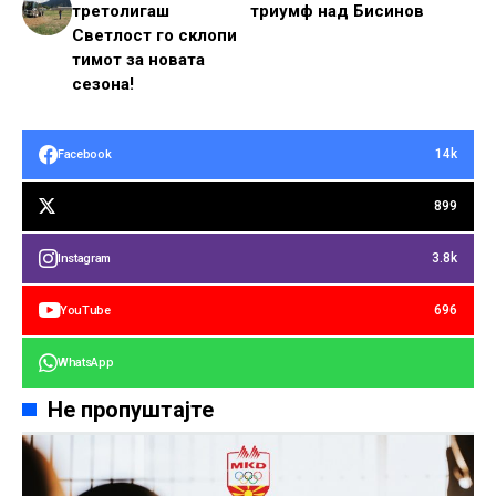
третолигаш
триумф над Бисинов
Светлост го склопи
тимот за новата
сезона!
14k
Facebook
899
3.8k
Instagram
696
YouTube
WhatsApp
Не пропуштајте