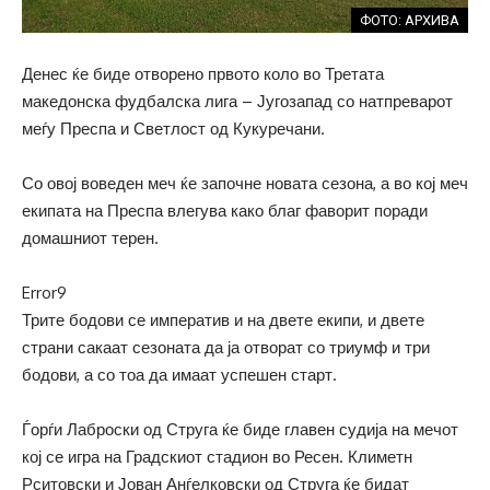
ФОТО: АРХИВА
Денес ќе биде отворено првото коло во Третата
македонска фудбалска лига – Југозапад со натпреварот
меѓу Преспа и Светлост од Кукуречани.
Со овој воведен меч ќе започне новата сезона, а во кој меч
екипата на Преспа влегува како благ фаворит поради
домашниот терен.
Error9
Трите бодови се императив и на двете екипи, и двете
страни сакаат сезоната да ја отворат со триумф и три
бодови, а со тоа да имаат успешен старт.
Ѓорѓи Лаброски од Струга ќе биде главен судија на мечот
кој се игра на Градскиот стадион во Ресен. Климетн
Рситовски и Јован Анѓелковски од Струга ќе бидат