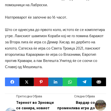
помошници на Лаброски.
Натпреварот ќе започне во 16 часот.
Што се однесува до првото коло, истото ќе се комплетира
утре. Ланскиот шампион Кораби кој не го помина баражот
за Втора лига ќе игра со Демир Хисар, во дербито на
колото, Сатеска ќе игра со Света Троица 2021, ланскиот
второлигаш Караорман ќе игра со Влазними, Евротип
против Кравари, а пак Велешта Унитед ќе се соочи со
Славеј од Мешеишта.
Претходна Објава
Следна Објава
Теренот во Зрновци
Вардар со
се санира, новиот
променлива игра до