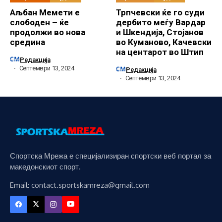
Аљбан Мемети е
Трпчевски ќе го суди
слободен – ќе
дербито меѓу Вардар
продолжи во нова
и Шкендија, Стојанов
средина
во Куманово, Качевски
на центарот во Штип
Редакција
Септември 13, 2024
Редакција
Септември 13, 2024
Спортска Мрежа е специјализиран спортски веб портал за
македонскиот спорт.
Email: contact.sportskamreza@gmail.com