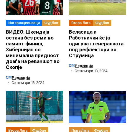
Интернационалци
Фудбал
Втора Лига
Фудбал
ВИДЕО: Шкендија
Беласица и
остана без реми во
Работнички ќе ја
самиот финиш,
одиграат генералката
Хибернијан со
под рефлектори во
минимална предност
Струмица
доаѓа на реваншот во
Редакција
Скопје
Септември 13, 2024
Редакција
Септември 13, 2024
Втора Лига
Фудбал
Прва Лига
Фудбал