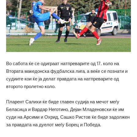
Во сабота ќе се одиграат натпреварите од 17. коло на
Втората македонска фудбалска лига, а веќе се познати и
судиите кои ќе ја делат правдата на натпреварите од
второто пролетно коло.
Пларент Салихи ќе биде главен судија на мечот меѓу
Беласица и Вардар Неготино, Дејан Младеновски ќе им
суди на Арсими и Охрид, Сашко Ристов ќе биде задолжен
за правдата на дуелот меѓу Борец и Победа.