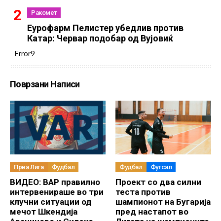
Ракомет
Еурофарм Пелистер убедлив против
Катар: Червар подобар од Вујовиќ
Error9
Поврзани Написи
Прва Лига
Фудбал
Фудбал
Футсал
ВИДЕО: ВАР правилно
Проект со два силни
интервенираше во три
теста против
клучни ситуации од
шампионот на Бугарија
мечот Шкендија
пред настапот во