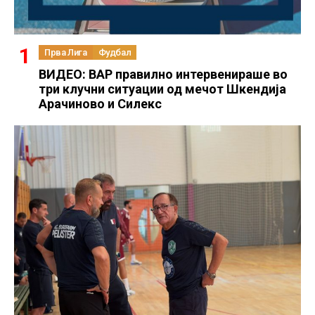
Прва Лига
Фудбал
ВИДЕО: ВАР правилно интервенираше во
три клучни ситуации од мечот Шкендија
Арачиново и Силекс