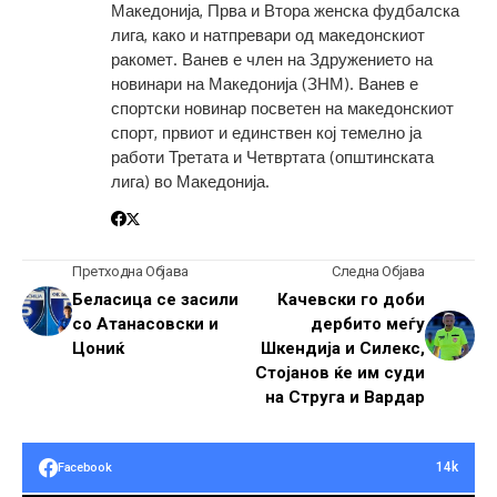
Македонија, Прва и Втора женска фудбалска
лига, како и натпревари од македонскиот
ракомет. Ванев е член на Здружението на
новинари на Македонија (ЗНМ). Ванев е
спортски новинар посветен на македонскиот
спорт, првиот и единствен кој темелно ја
работи Третата и Четвртата (општинската
лига) во Македонија.
Претходна Објава
Следна Објава
Беласица се засили
Качевски го доби
со Атанасовски и
дербито меѓу
Цониќ
Шкендија и Силекс,
Стојанов ќе им суди
на Струга и Вардар
14k
Facebook