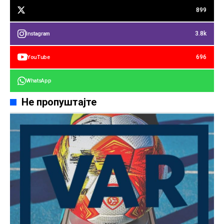
899
3.8k
Instagram
696
YouTube
WhatsApp
Не пропуштајте