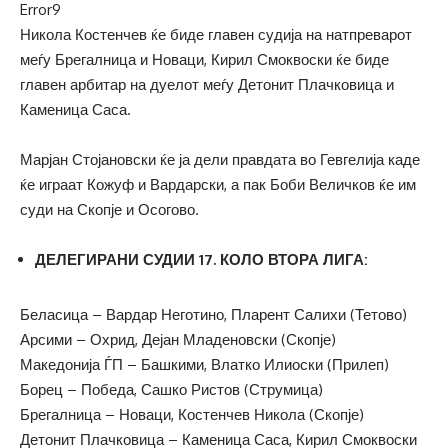
Error9
Никола Костенчев ќе биде главен судија на натпреварот
меѓу Брегалница и Новаци, Кирил Смоквоски ќе биде
главен арбитар на дуелот меѓу Детонит Плачковица и
Каменица Саса.
Марјан Стојановски ќе ја дели правдата во Гевгелија каде
ќе играат Кожуф и Вардарски, а пак Боби Величков ќе им
суди на Скопје и Осогово.
ДЕЛЕГИРАНИ СУДИИ 17. КОЛО ВТОРА ЛИГА:
Беласица – Вардар Неготино, Пларент Салихи (Тетово)
Арсими – Охрид, Дејан Младеновски (Скопје)
Македонија ЃП – Башкими, Влатко Илиоски (Прилеп)
Борец – Победа, Сашко Ристов (Струмица)
Брегалница – Новаци, Костенчев Никола (Скопје)
Детонит Плачковица – Каменица Саса, Кирил Смоквоски