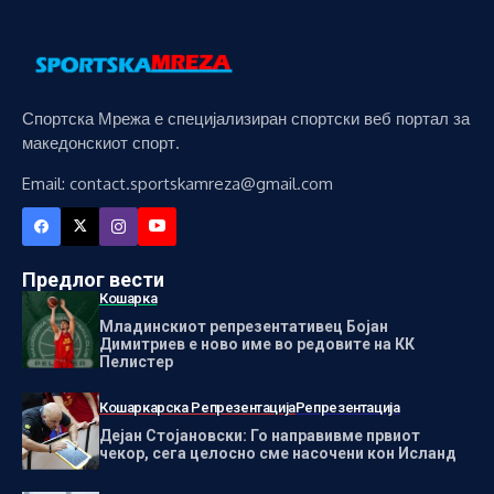
Спортска Мрежа е специјализиран спортски веб портал за
македонскиот спорт.
Email: contact.sportskamreza@gmail.com
Предлог вести
Кошарка
Младинскиот репрезентативец Бојан
Димитриев е ново име во редовите на КК
Пелистер
Кошаркарска Репрезентација
Репрезентација
Дејан Стојановски: Го направивме првиот
чекор, сега целосно сме насочени кон Исланд