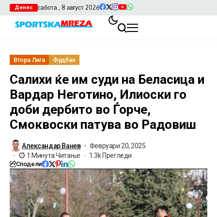
сабота , 8 август 2026
Денес
Втора Лига
Фудбал
Салихи ќе им суди на Беласица и
Вардар Неготино, Илиоски го
доби дербито во Ѓорче,
Смоквоски патува во Радовиш
Александар Ванев
Февруари 20, 2025
1 Минута Читање
1.3k Прегледи
Сподели