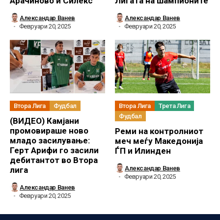
Арачиново и Силекс
Лигата на шампионите
Александар Ванев
Александар Ванев
Февруари 20, 2025
Февруари 20, 2025
Втора Лига
Фудбал
Втора Лига
Трета Лига
Фудбал
(ВИДЕО) Камјани
промовираше ново
Реми на контролниот
младо засилување:
меч меѓу Македонија
Герт Арифи го засили
ЃП и Илинден
дебитантот во Втора
Александар Ванев
лига
Февруари 20, 2025
Александар Ванев
Февруари 20, 2025