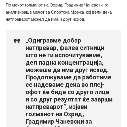
По мечот голманот на Охрид, Градимир Чаневски, го
анализираше мечот за Спортска Мрежа, кој вели дека
натпреварот можел да има и друг исход.
„Одигравме добар
натпревар, фалеа ситници
што не ги испочитувавме,
дел падна концентрација,
можеше да има друг исход.
Продолжуваме да работиме
се надеваме дека во плеј-
офот ќе биде со друго лице
и со друг резултат ќе заврши
натпреварот“, изјави
голманот на Охрид,
Градимир Чаневски за