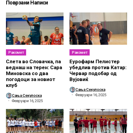
Поврзани Написи
Ракомет
Ракомет
Слетa во Словачка, па
Еурофарм Пелистер
веднаш на терен: Сара
убедлив против Катар:
Миновска со два
Червар подобар од
погодоци за новиот
Вујовиќ
клуб
Сања Секулоска
Февруари 16, 2025
Сања Секулоска
Февруари 16, 2025