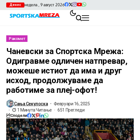
недела , 9 август 2026
Денес
Ракомет
Чаневски за Спортска Мрежа:
Одигравме одличен натпревар,
можеше истиот да има и друг
исход, продолжуваме да
работиме за плеј-офот!
Сања Секулоска
Февруари 16, 2025
1 Минута Читање
651 Прегледи
Сподели