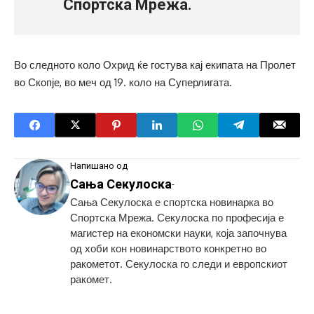
Спортска Мрежа.
Во следното коло Охрид ќе гостува кај екипата на Пролет
во Скопје, во меч од 19. коло на Суперлигата.
Напишано од
Сања Секулоска
-
Сања Секулоска е спортска новинарка во
Спортска Мрежа. Секулоска по професија е
магистер на економски науки, која започнува
од хоби кон новинарството конкретно во
ракометот. Секулоска го следи и европскиот
ракомет.