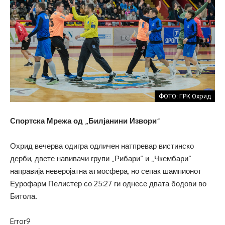
ФОТО: ГРК Охрид
Спортска Мрежа од „Билјанини Извори“
Охрид вечерва одигра одличен натпревар вистинско
дерби, двете навивачи групи „Рибари“ и „Чкембари“
направија неверојатна атмосфера, но сепак шампионот
Еурофарм Пелистер со 25:27 ги однесе двата бодови во
Битола.
Error9