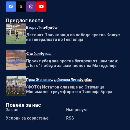
Предлог вести
Втора Лига
Фудбал
Детонит Плачковица со победа против Кожуф
на генералката во Гевгелија
Фудбал
Футсал
Проект убедлив против бугарскиот шампион:
„Лото“ победа за шампионот на Македонија
Прва Женска Фудбалска Лига
Фудбал
(ФОТО) Истатов славеше во Струмица:
Минимален триумф против Тиверија Брера
Повеќе за нас
За нас
Импресум
Услови за користење
RSS