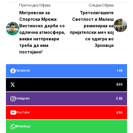
Претходна Објава
Следна Објава
Митревски за
Третолигашите
Спортска Мрежа:
Светлост и Малеш
Вистинско дерби со
ремизираа на
одлична атмосфера,
пријателски меч кој
вакви натпревари
се одигра во
треба да има
Зрновци
постојано!
14k
Facebook
899
3.8k
Instagram
696
YouTube
WhatsApp