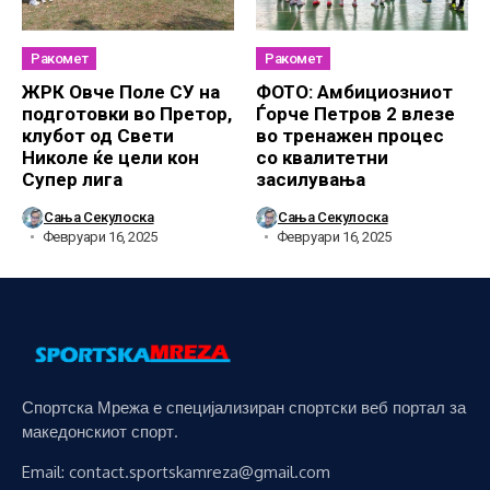
Ракомет
Ракомет
ЖРК Овче Поле СУ на
ФОТО: Амбициозниот
подготовки во Претор,
Ѓорче Петров 2 влезе
клубот од Свети
во тренажен процес
Николе ќе цели кон
со квалитетни
Супер лига
засилувања
Сања Секулоска
Сања Секулоска
Февруари 16, 2025
Февруари 16, 2025
Спортска Мрежа е специјализиран спортски веб портал за
македонскиот спорт.
Email: contact.sportskamreza@gmail.com