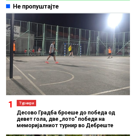
Не пропуштајте
Турнири
Десово Градба броеше до победа од
девет гола, две „лото“ победи на
меморијалниот турнир во Дебреште