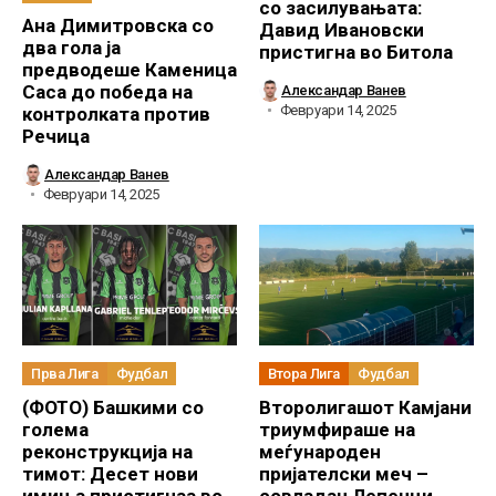
со засилувањата:
Ана Димитровска со
Давид Ивановски
два гола ја
пристигна во Битола
предводеше Каменица
Саса до победа на
Александар Ванев
Февруари 14, 2025
контролката против
Речица
Александар Ванев
Февруари 14, 2025
Прва Лига
Фудбал
Втора Лига
Фудбал
(ФОТО) Башкими со
Второлигашот Камјани
голема
триумфираше на
реконструкција на
меѓународен
тимот: Десет нови
пријателски меч –
имиња пристигнаа во
совладан Лепенци