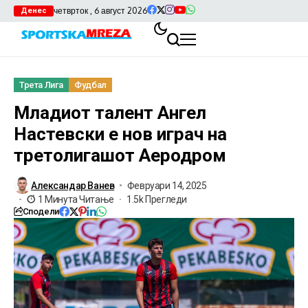
четврток , 6 август 2026
Денес
Трета Лига
Фудбал
Младиот талент Ангел
Настевски е нов играч на
третолигашот Аеродром
Александар Ванев
Февруари 14, 2025
1 Минута Читање
1.5k Прегледи
Сподели