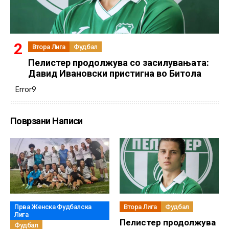
Втора Лига
Фудбал
Пелистер продолжува со засилувањата:
Давид Ивановски пристигна во Битола
Error9
Поврзани Написи
Прва Женска Фудбалска
Втора Лига
Фудбал
Лига
Пелистер продолжува
Фудбал