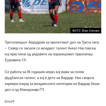
ФОТО: Ilhan Osmani
Третолигашот Аеродром за пролетниот дел на Трета лига
– Север се засили со младиот талент Ангел Настевски,
кој пристигна од редовите на поранешниот прволигаш
Еуромилк ГЛ.
Се работи за 18-годишен играч кој важи за голем
фудбалски талент, а кој е дете на Вардар. Низ својата
кариера покрај за младинските категории на Вардар беше
дел и од Македонија ЃП.
Error9