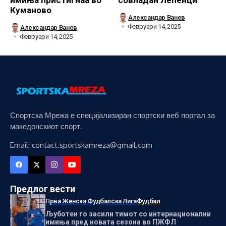
Куманово
Александар Ванев
Февруари 14, 2025
Александар Ванев
Февруари 14, 2025
Спортска Мрежа е специјализиран спортски веб портал за
македонскиот спорт.
Email: contact.sportskamreza@gmail.com
Предлог вести
Прва Женска Фудбалска Лига
Фудбал
Љуботен го засили тимот со интернационални
имиња пред новата сезона во ПЖФЛ