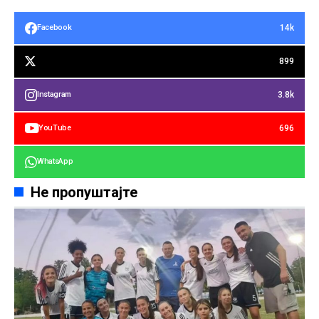
14k
Facebook
899
3.8k
Instagram
696
YouTube
WhatsApp
Не пропуштајте