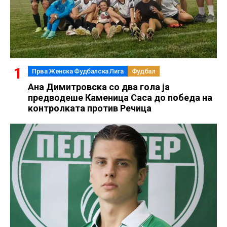
Прва Женска Фудбалска Лига
Фудбал
Ана Димитровска со два гола ја
предводеше Каменица Саса до победа на
контролката против Речица