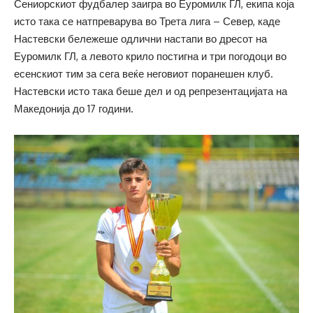
Сениорскиот фудбалер заигра во Еуромилк ГЛ, екипа која
исто така се натпреварува во Трета лига – Север, каде
Настевски бележеше одлични настапи во дресот на
Еуромилк ГЛ, а левото крило постигна и три погодоци во
есенскиот тим за сега веќе неговиот поранешен клуб.
Настевски исто така беше дел и од репрезентацијата на
Македонија до 17 години.