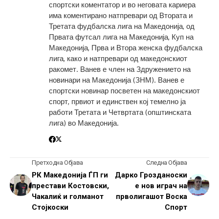
спортски коментатор и во неговата кариера
има коментирано натпревари од Втората и
Третата фудбалска лига на Македонија, од
Првата футсал лига на Македонија, Куп на
Македонија, Прва и Втора женска фудбалска
лига, како и натпревари од македонскиот
ракомет. Ванев е член на Здружението на
новинари на Македонија (ЗНМ). Ванев е
спортски новинар посветен на македонскиот
спорт, првиот и единствен кој темелно ја
работи Третата и Четвртата (општинската
лига) во Македонија.
Претходна Објава
Следна Објава
РК Македонија ЃП ги
Дарко Грозданоски
престави Костовски,
е нов играч на
Чакалиќ и голманот
прволигашот Воска
Стојкоски
Спорт